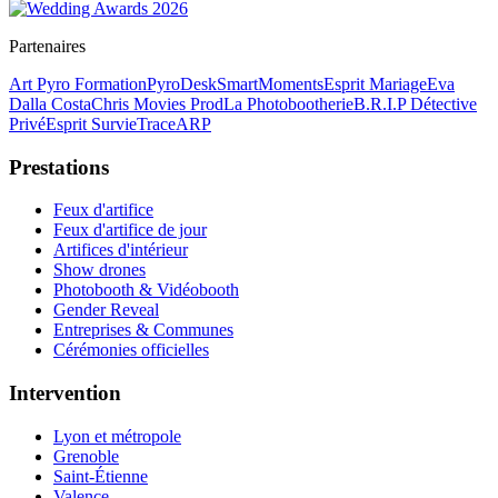
Partenaires
Art Pyro Formation
PyroDesk
SmartMoments
Esprit Mariage
Eva
Dalla Costa
Chris Movies Prod
La Photobootherie
B.R.I.P Détective
Privé
Esprit Survie
TraceARP
Prestations
Feux d'artifice
Feux d'artifice de jour
Artifices d'intérieur
Show drones
Photobooth & Vidéobooth
Gender Reveal
Entreprises & Communes
Cérémonies officielles
Intervention
Lyon et métropole
Grenoble
Saint-Étienne
Valence