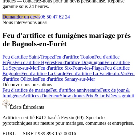
froides — contactez-nous pour un devis personnalisé. Réponse
garantie sous 24 heures.
Demander un devis
06 50 47 62 24
Nous intervenons aussi
Feu d'artifice et fumigènes mariage près
de
Bagnols-en-Forêt
Feu d'artifice
Saint-Tropez
Feu d'artifice
Toulon
Feu d'artifice
Fréjus
Feu d'artifice
Hyères
Feu d'artifice
Draguignan
Feu d'artifice
La Seyne-sur-Mer
Feu d'artifice
Six-Fours-les-Plages
Feu d'artifice
Brignoles
Feu d'artifice
La Garde
Feu d'artifice
La Valette-du-Var
Feu
d'artifice
Ollioules
Feu d'artifice
Sanary-sur-Mer
Découvrir nos prestations
Feu d'artifice de mariage
Feu d'artifice anniversaire
Feux de jour &
fumigènes
Artifices d'intérieur
Show drones
Prix & tarifs
Devis gratuit
Éclats Étincelants
Artificier certifié F4T2 basé à Feyzin (69). Spectacles
pyrotechniques sur mesure pour mariages, communes et entreprises.
EURL
— SIRET
939 893 152 00016