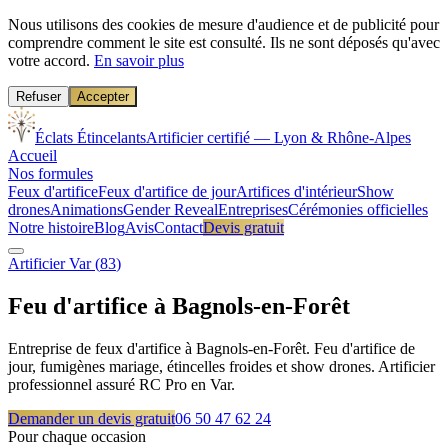
Nous utilisons des cookies de mesure d'audience et de publicité pour
comprendre comment le site est consulté. Ils ne sont déposés qu'avec
votre accord.
En savoir plus
Refuser
Accepter
Éclats Étincelants
Artificier certifié — Lyon & Rhône-Alpes
Accueil
Nos formules
Feux d'artifice
Feux d'artifice de jour
Artifices d'intérieur
Show
drones
Animations
Gender Reveal
Entreprises
Cérémonies officielles
Notre histoire
Blog
Avis
Contact
Devis gratuit
Artificier
Var
(
83
)
Feu d'artifice à
Bagnols-en-Forêt
Entreprise de feux d'artifice à Bagnols-en-Forêt. Feu d'artifice de
jour, fumigènes mariage, étincelles froides et show drones. Artificier
professionnel assuré RC Pro en Var.
Demander un devis gratuit
06 50 47 62 24
Pour chaque occasion