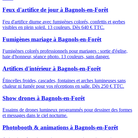
Feux d'artifice de jour
à
Bagnols-en-Forêt
Feu d'artifice diurne avec fumigènes colorés, confettis et gerbes
visibles en plein soleil. 13 couleurs. Dès 640 € TTC.
Fumigènes mariage
à
Bagnols-en-Forêt
Fumigènes colorés professionnels pour mariages : sortie d'église,
haie d'honneur, séance photo. 13 couleurs, sans danger.
Artifices d'intérieur
à
Bagnols-en-Forêt
Étincelles froides, cascades, fontaines et arches lumineuses sans
chaleur ni fumée pour vos réceptions en salle. Dès 250 € TTC.
Show drones
à
Bagnols-en-Forêt
Essaims de drones lumineux programmés pour dessiner des formes
et messages dans le ciel nocturne.
Photobooth & animations
à
Bagnols-en-Forêt