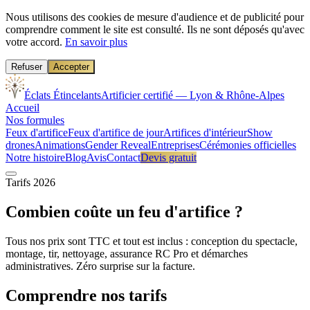
Nous utilisons des cookies de mesure d'audience et de publicité pour
comprendre comment le site est consulté. Ils ne sont déposés qu'avec
votre accord.
En savoir plus
Refuser
Accepter
Éclats Étincelants
Artificier certifié — Lyon & Rhône-Alpes
Accueil
Nos formules
Feux d'artifice
Feux d'artifice de jour
Artifices d'intérieur
Show
drones
Animations
Gender Reveal
Entreprises
Cérémonies officielles
Notre histoire
Blog
Avis
Contact
Devis gratuit
Tarifs 2026
Combien coûte un
feu d'artifice
?
Tous nos prix sont TTC et tout est inclus : conception du spectacle,
montage, tir, nettoyage, assurance RC Pro et démarches
administratives. Zéro surprise sur la facture.
Comprendre nos
tarifs