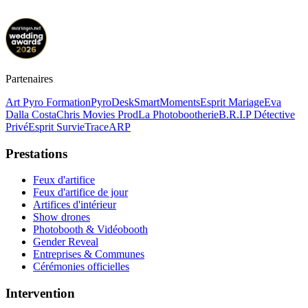
Partenaires
Art Pyro Formation
PyroDesk
SmartMoments
Esprit Mariage
Eva
Dalla Costa
Chris Movies Prod
La Photobootherie
B.R.I.P Détective
Privé
Esprit Survie
TraceARP
Prestations
Feux d'artifice
Feux d'artifice de jour
Artifices d'intérieur
Show drones
Photobooth & Vidéobooth
Gender Reveal
Entreprises & Communes
Cérémonies officielles
Intervention