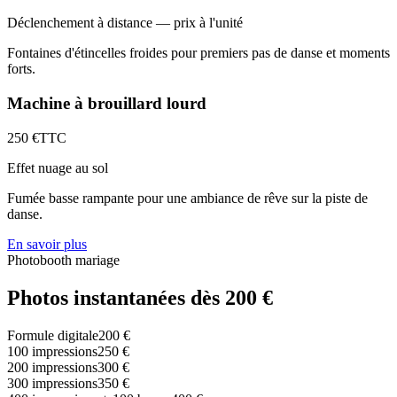
Déclenchement à distance — prix à l'unité
Fontaines d'étincelles froides pour premiers pas de danse et moments
forts.
Machine à brouillard lourd
250
€
TTC
Effet nuage au sol
Fumée basse rampante pour une ambiance de rêve sur la piste de
danse.
En savoir plus
Photobooth mariage
Photos instantanées
dès 200 €
Formule digitale
200
€
100 impressions
250
€
200 impressions
300
€
300 impressions
350
€