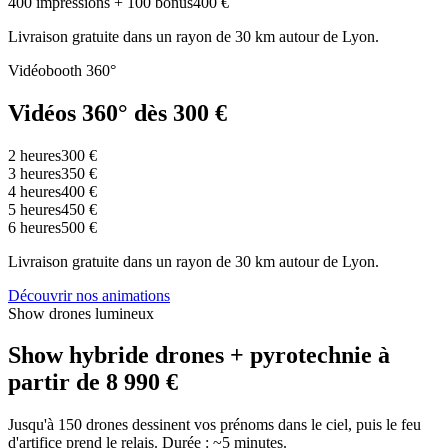
400 impressions + 100 bonus
400
€
Livraison gratuite dans un rayon de 30 km autour de Lyon.
Vidéobooth 360°
Vidéos 360°
dès 300 €
2 heures
300
€
3 heures
350
€
4 heures
400
€
5 heures
450
€
6 heures
500
€
Livraison gratuite dans un rayon de 30 km autour de Lyon.
Découvrir nos animations
Show drones lumineux
Show hybride drones + pyrotechnie
à
partir de 8 990 €
Jusqu'à 150 drones dessinent vos prénoms dans le ciel, puis le feu
d'artifice prend le relais. Durée : ~5 minutes.