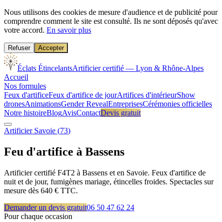
Nous utilisons des cookies de mesure d'audience et de publicité pour
comprendre comment le site est consulté. Ils ne sont déposés qu'avec
votre accord.
En savoir plus
Refuser
Accepter
Éclats Étincelants
Artificier certifié — Lyon & Rhône-Alpes
Accueil
Nos formules
Feux d'artifice
Feux d'artifice de jour
Artifices d'intérieur
Show
drones
Animations
Gender Reveal
Entreprises
Cérémonies officielles
Notre histoire
Blog
Avis
Contact
Devis gratuit
Artificier
Savoie
(
73
)
Feu d'artifice à
Bassens
Artificier certifié F4T2 à Bassens et en Savoie. Feux d'artifice de
nuit et de jour, fumigènes mariage, étincelles froides. Spectacles sur
mesure dès 640 € TTC.
Demander un devis gratuit
06 50 47 62 24
Pour chaque occasion