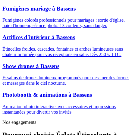
Fumigènes mariage
à
Bassens
Fumigènes colorés professionnels pour mariages : sortie d'église,
haie d'honneur, séance photo. 13 couleurs, sans danger.
Artifices d'intérieur
à
Bassens
Étincelles froides, cascades, fontaines et arches lumineuses sans
chaleur ni fumée pour vos réceptions en salle. Dès 250 € TTC.
Show drones
à
Bassens
Essaims de drones lumineux programmés pour dessiner des formes
et messages dans le ciel nocturne.
Photobooth & animations
à
Bassens
Animation photo interactive avec accessoires et impressions
instantanées pour divertir vos invités.
Nos engagements
Pourquoi choisir
Éclats Étincelants
à