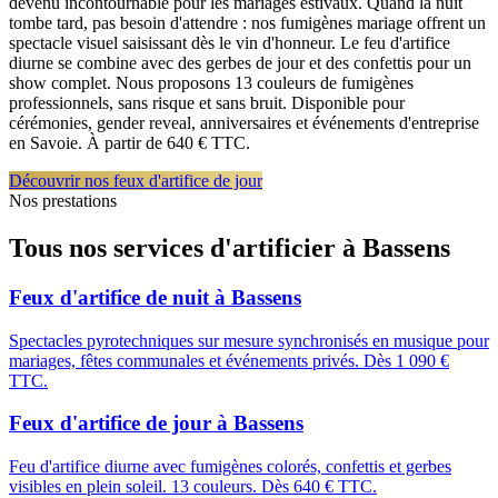
devenu incontournable pour les mariages estivaux. Quand la nuit
tombe tard, pas besoin d'attendre : nos fumigènes mariage offrent un
spectacle visuel saisissant dès le vin d'honneur. Le feu d'artifice
diurne se combine avec des gerbes de jour et des confettis pour un
show complet. Nous proposons 13 couleurs de fumigènes
professionnels, sans risque et sans bruit. Disponible pour
cérémonies, gender reveal, anniversaires et événements d'entreprise
en Savoie. À partir de 640 € TTC.
Découvrir nos feux d'artifice de jour
Nos prestations
Tous nos services d'artificier à
Bassens
Feux d'artifice de nuit
à
Bassens
Spectacles pyrotechniques sur mesure synchronisés en musique pour
mariages, fêtes communales et événements privés. Dès 1 090 €
TTC.
Feux d'artifice de jour
à
Bassens
Feu d'artifice diurne avec fumigènes colorés, confettis et gerbes
visibles en plein soleil. 13 couleurs. Dès 640 € TTC.