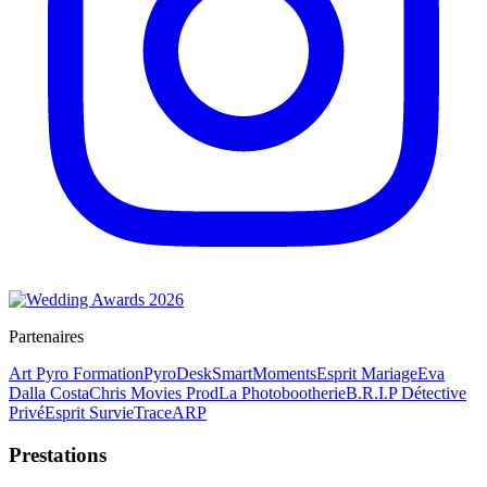
Partenaires
Art Pyro Formation
PyroDesk
SmartMoments
Esprit Mariage
Eva
Dalla Costa
Chris Movies Prod
La Photobootherie
B.R.I.P Détective
Privé
Esprit Survie
TraceARP
Prestations