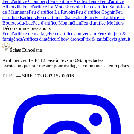
Feu d'artifice
Chambéry
Feu d'artifice
Aix-les-Bains
Feu d'artifice
Albertville
Feu d'artifice
La Motte-Servolex
Feu d'artifice
Saint-Jean-
de-Maurienne
Feu d'artifice
La Ravoire
Feu d'artifice
Cognin
Feu
d'artifice
Barberaz
Feu d'artifice
Challes-les-Eaux
Feu d'artifice
Le
Bourget-du-Lac
Feu d'artifice
Montmélian
Feu d'artifice
Moûtiers
Découvrir nos prestations
Feu d'artifice de mariage
Feu d'artifice anniversaire
Feux de jour &
fumigènes
Artifices d'intérieur
Show drones
Prix & tarifs
Devis gratuit
Éclats Étincelants
Artificier certifié F4T2 basé à Feyzin (69). Spectacles
pyrotechniques sur mesure pour mariages, communes et entreprises.
EURL
— SIRET
939 893 152 00016