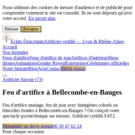
Nous utilisons des cookies de mesure d'audience et de publicité pour
comprendre comment le site est consulté. Ils ne sont déposés qu'avec
votre accord.
En savoir plus
Refuser
Accepter
Éclats Étincelants
Artificier certifié — Lyon & Rhône-Alpes
Accueil
Nos formules
Feux d'artifice
Feux d'artifice de jour
Artifices d'intérieur
Show
drones
Animations
Gender Reveal
Entreprises
Cérémonies officielles
Notre histoire
Blog
Avis
Contact
Devis gratuit
Artificier
Savoie
(
73
)
Feu d'artifice à
Bellecombe-en-Bauges
Feu d'artifice mariage, feu de jour avec fumigènes colorés ou
étincelles froides à Bellecombe-en-Bauges ? On conçoit votre
spectacle pyrotechnique sur mesure. Artificier certifié F4T2.
Demander un devis gratuit
06 50 47 62 24
Pour chaque occasion