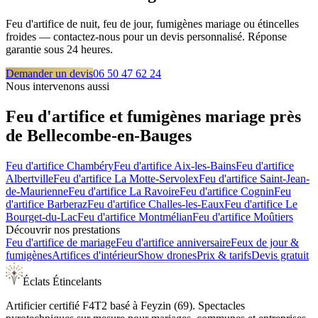
Feu d'artifice de nuit, feu de jour, fumigènes mariage ou étincelles
froides — contactez-nous pour un devis personnalisé. Réponse
garantie sous 24 heures.
Demander un devis
06 50 47 62 24
Nous intervenons aussi
Feu d'artifice et fumigènes mariage près
de
Bellecombe-en-Bauges
Feu d'artifice
Chambéry
Feu d'artifice
Aix-les-Bains
Feu d'artifice
Albertville
Feu d'artifice
La Motte-Servolex
Feu d'artifice
Saint-Jean-
de-Maurienne
Feu d'artifice
La Ravoire
Feu d'artifice
Cognin
Feu
d'artifice
Barberaz
Feu d'artifice
Challes-les-Eaux
Feu d'artifice
Le
Bourget-du-Lac
Feu d'artifice
Montmélian
Feu d'artifice
Moûtiers
Découvrir nos prestations
Feu d'artifice de mariage
Feu d'artifice anniversaire
Feux de jour &
fumigènes
Artifices d'intérieur
Show drones
Prix & tarifs
Devis gratuit
Éclats Étincelants
Artificier certifié F4T2 basé à Feyzin (69). Spectacles