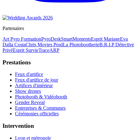
Partenaires
Art Pyro Formation
PyroDesk
SmartMoments
Esprit Mariage
Eva
Dalla Costa
Chris Movies Prod
La Photobootherie
B.R.I.P Détective
Privé
Esprit Survie
TraceARP
Prestations
Feux d'artifice
Feux d'artifice de jour
Artifices d'intérieur
Show drones
Photobooth & Vidéobooth
Gender Reveal
Entreprises & Communes
Cérémonies officielles
Intervention
Lyon et métropole