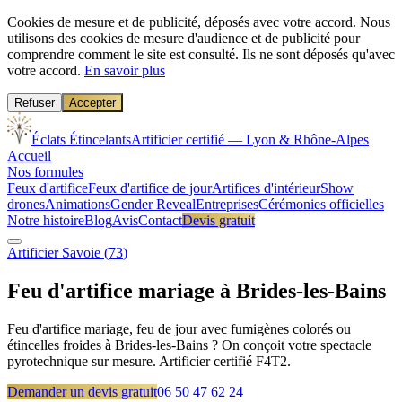
Cookies de mesure et de publicité, déposés avec votre accord.
Nous
utilisons des cookies de mesure d'audience et de publicité pour
comprendre comment le site est consulté. Ils ne sont déposés qu'avec
votre accord.
En savoir plus
Refuser
Accepter
Éclats Étincelants
Artificier certifié — Lyon & Rhône-Alpes
Accueil
Nos formules
Feux d'artifice
Feux d'artifice de jour
Artifices d'intérieur
Show
drones
Animations
Gender Reveal
Entreprises
Cérémonies officielles
Notre histoire
Blog
Avis
Contact
Devis gratuit
Artificier
Savoie
(
73
)
Feu d'artifice mariage à
Brides-les-Bains
Feu d'artifice mariage, feu de jour avec fumigènes colorés ou
étincelles froides à Brides-les-Bains ? On conçoit votre spectacle
pyrotechnique sur mesure. Artificier certifié F4T2.
Demander un devis gratuit
06 50 47 62 24