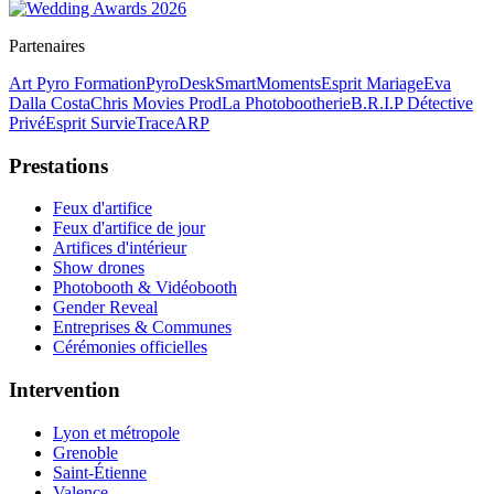
Partenaires
Art Pyro Formation
PyroDesk
SmartMoments
Esprit Mariage
Eva
Dalla Costa
Chris Movies Prod
La Photobootherie
B.R.I.P Détective
Privé
Esprit Survie
TraceARP
Prestations
Feux d'artifice
Feux d'artifice de jour
Artifices d'intérieur
Show drones
Photobooth & Vidéobooth
Gender Reveal
Entreprises & Communes
Cérémonies officielles
Intervention
Lyon et métropole
Grenoble
Saint-Étienne
Valence