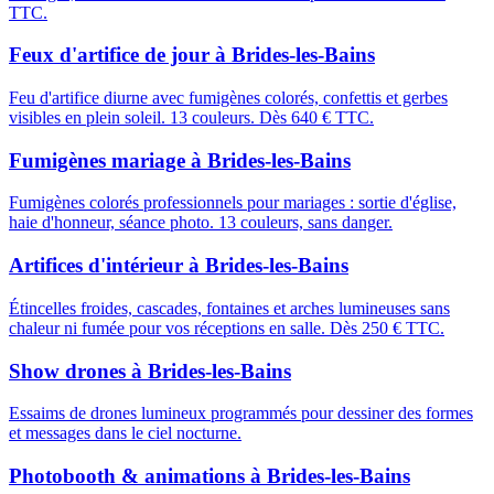
TTC.
Feux d'artifice de jour
à
Brides-les-Bains
Feu d'artifice diurne avec fumigènes colorés, confettis et gerbes
visibles en plein soleil. 13 couleurs. Dès 640 € TTC.
Fumigènes mariage
à
Brides-les-Bains
Fumigènes colorés professionnels pour mariages : sortie d'église,
haie d'honneur, séance photo. 13 couleurs, sans danger.
Artifices d'intérieur
à
Brides-les-Bains
Étincelles froides, cascades, fontaines et arches lumineuses sans
chaleur ni fumée pour vos réceptions en salle. Dès 250 € TTC.
Show drones
à
Brides-les-Bains
Essaims de drones lumineux programmés pour dessiner des formes
et messages dans le ciel nocturne.
Photobooth & animations
à
Brides-les-Bains