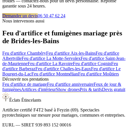
froides — contactez-nous pour un devis personnalisé. Réponse
garantie sous 24 heures.
Demander un devis
06 50 47 62 24
Nous intervenons aussi
Feu d'artifice et fumigènes mariage près
de
Brides-les-Bains
Feu d'artifice
Chambéry
Feu d'artifice
Aix-les-Bains
Feu d'artifice
Albertville
Feu d'artifice
La Motte-Servolex
Feu d'artifice
Saint-Jean-
de-Maurienne
Feu d'artifice
La Ravoire
Feu d'artifice
Cognin
Feu
d'artifice
Barberaz
Feu d'artifice
Challes-les-Eaux
Feu d'artifice
Le
Bourget-du-Lac
Feu d'artifice
Montmélian
Feu d'artifice
Moûtiers
Découvrir nos prestations
Feu d'artifice de mariage
Feu d'artifice anniversaire
Feux de jour &
fumigènes
Artifices d'intérieur
Show drones
Prix & tarifs
Devis gratuit
Éclats Étincelants
Artificier certifié F4T2 basé à Feyzin (69). Spectacles
pyrotechniques sur mesure pour mariages, communes et entreprises.
EURL
— SIRET
939 893 152 00016