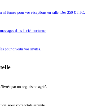
leur ni fumée pour vos réceptions en salle. Dès 250 € TTC.
essages dans le ciel nocturne.
s pour divertir vos invités.
telle
, délivrée par un organisme agréé.
ion, pour votre totale sérénité.