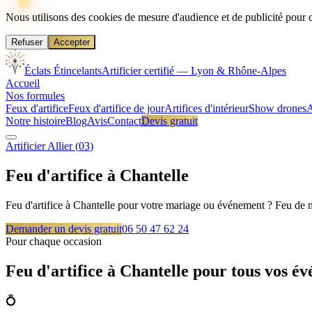
Nous utilisons des cookies de mesure d'audience et de publicité pour 
Refuser
Accepter
Éclats Étincelants
Artificier certifié — Lyon & Rhône-Alpes
Accueil
Nos formules
Feux d'artifice
Feux d'artifice de jour
Artifices d'intérieur
Show drones
A
Notre histoire
Blog
Avis
Contact
Devis gratuit
Artificier
Allier
(
03
)
Feu d'artifice à
Chantelle
Feu d'artifice à Chantelle pour votre mariage ou événement ? Feu de nu
Demander un devis gratuit
06 50 47 62 24
Pour chaque occasion
Feu d'artifice à
Chantelle
pour tous vos é
💍