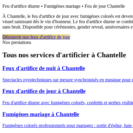
Feu d'artifice diurne • Fumigènes mariage • Feu de jour
Chantelle
À Chantelle, le feu d'artifice de jour avec fumigènes colorés est deve
visuel saisissant dès le vin d'honneur. Le feu d'artifice diurne se co
sans bruit. Disponible pour cérémonies, gender reveal, anniversaires e
Découvrir nos feux d'artifice de jour
Nos prestations
Tous nos services d'artificier à
Chantelle
Feux d'artifice de nuit
à
Chantelle
Spectacles pyrotechniques sur mesure synchronisés en musique pour 
Feux d'artifice de jour
à
Chantelle
Feu d'artifice diurne avec fumigènes colorés, confettis et gerbes visib
Fumigènes mariage
à
Chantelle
Fumigènes colorés professionnels pour mariages : sortie d'église, haie