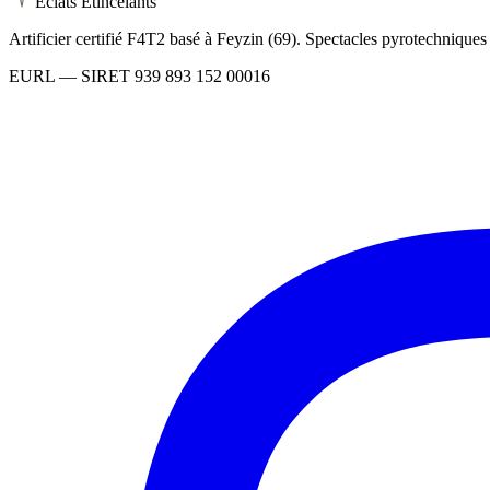
Éclats Étincelants
Artificier certifié F4T2 basé à Feyzin (69). Spectacles pyrotechnique
EURL
— SIRET
939 893 152 00016