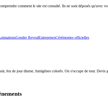
comprendre comment le site est consulté. Ils ne sont déposés qu'avec vo
nimations
Gender Reveal
Entreprises
Cérémonies officielles
it, feu de jour diurne, fumigènes colorés. On s'occupe de tout. Devis g
vénements