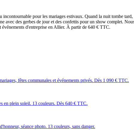
nu incontournable pour les mariages estivaux. Quand la nuit tombe tard,
mbine avec des gerbes de jour et des confettis pour un show complet. No
t événements d'entreprise en Allier. À partir de 640 € TTC.
mariages, fêtes communales et événements privés. Dès 1 090 € TTC.
les en plein soleil. 13 couleurs. Dès 640 € TTC.
 d'honneur, séance photo. 13 couleurs, sans danger.