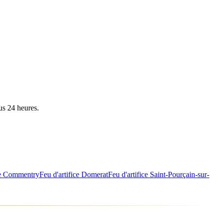
us 24 heures.
e
Commentry
Feu d'artifice
Domerat
Feu d'artifice
Saint-Pourçain-sur-