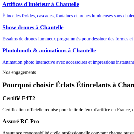
Artifices d'intérieur
à
Chantelle
Étincelles froides, cascades, fontaines et arches lumineuses sans cha
Show drones
à
Chantelle
Essaims de drones lumineux programmés pour dessiner des formes et m
Photobooth & animations
à
Chantelle
Animation photo interactive avec accessoires et impressions instantanée
Nos engagements
Pourquoi choisir
Éclats Étincelants
à
Chan
Certifié F4T2
Certification officielle requise pour le tir de feux d'artifice en France
Assuré RC Pro
Assurance responsabilité civile professionnelle couvrant chaque prestat