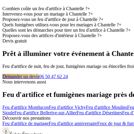
Combien coûte un feu d'artifice à Chantelle ?
+
Intervenez-vous pour un mariage à Chantelle ?
+
Proposez-vous un feu d'artifice de jour à Chantelle ?
+
Quels fumigènes utilisez-vous pour les mariages à Chantelle ?
+
Quelles sont les démarches pour tirer un feu d'artifice à Chantelle ?
+
Proposez-vous des artifices d'intérieur à Chantelle ?
+
Devis gratuit
Prêt à illuminer votre événement à
Chante
Feu d'artifice de nuit, feu de jour, fumigènes mariage ou étincelles f
Demander un devis
06 50 47 62 24
Nous intervenons aussi
Feu d'artifice et fumigènes mariage près 
Feu d'artifice
Montluçon
Feu d'artifice
Vichy
Feu d'artifice
Moulins
Feu
Sioule
Feu d'artifice
Bellerive-sur-Allier
Feu d'artifice
Désertines
Feu d'
Découvrir nos prestations
Feu d'artifice de mariage
Feu d'artifice anniversaire
Feux de jour & fu