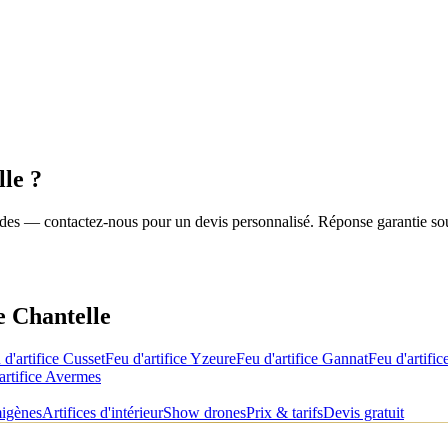
lle
?
roides — contactez-nous pour un devis personnalisé. Réponse garantie so
de
Chantelle
 d'artifice
Cusset
Feu d'artifice
Yzeure
Feu d'artifice
Gannat
Feu d'artific
artifice
Avermes
migènes
Artifices d'intérieur
Show drones
Prix & tarifs
Devis gratuit