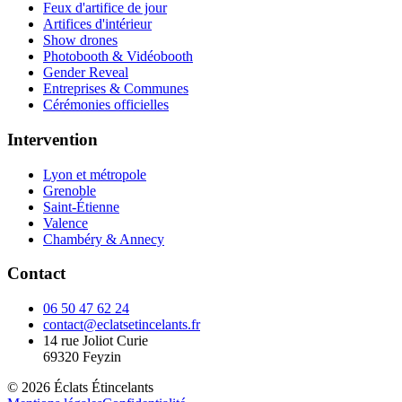
Feux d'artifice de jour
Artifices d'intérieur
Show drones
Photobooth & Vidéobooth
Gender Reveal
Entreprises & Communes
Cérémonies officielles
Intervention
Lyon et métropole
Grenoble
Saint-Étienne
Valence
Chambéry & Annecy
Contact
06 50 47 62 24
contact@eclatsetincelants.fr
14 rue Joliot Curie
69320
Feyzin
©
2026
Éclats Étincelants