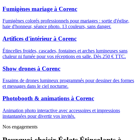
Fumigènes mariage
à
Corenc
Fumigènes colorés professionnels pour mariages : sortie d'église,
haie d'honneur, séance photo. 13 couleurs, sans danger.
Artifices d'intérieur
à
Corenc
Étincelles froides, cascades, fontaines et arches lumineuses sans
chaleur ni fumée pour vos réceptions en salle. Dès 250 € TTC.
Show drones
à
Corenc
Essaims de drones lumineux programmés pour dessiner des formes
et messages dans le ciel nocturne.
Photobooth & animations
à
Corenc
Animation photo interactive avec accessoires et impressions
instantanées pour divertir vos invités.
Nos engagements
Pourquoi choisir
Éclats Étincelants
à