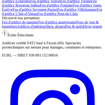
d'artifice
Échirolles
Feu d'artifice
Voiron
Feu d'artifice
Vienne
Feu
d'artifice
Bourgoin-Jallieu
Feu d'artifice
Fontaine
Feu d'artifice
Saint-
Égrève
Feu d'artifice
Seyssinet-Pariset
Feu d'artifice
Villefontaine
Feu
d'artifice
L'Isle-d'Abeau
Feu d'artifice
Pont-de-Claix
Découvrir nos prestations
Feu d'artifice de mariage
Feu d'artifice anniversaire
Feux de jour &
fumigènes
Artifices d'intérieur
Show drones
Prix & tarifs
Devis gratuit
Éclats Étincelants
Artificier certifié F4T2 basé à Feyzin (69). Spectacles
pyrotechniques sur mesure pour mariages, communes et entreprises.
EURL
— SIRET
939 893 152 00016