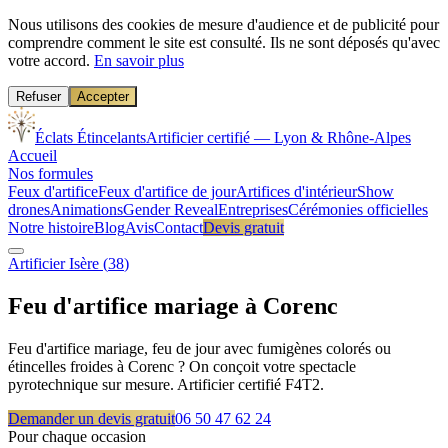
Nous utilisons des cookies de mesure d'audience et de publicité pour
comprendre comment le site est consulté. Ils ne sont déposés qu'avec
votre accord.
En savoir plus
Refuser
Accepter
Éclats Étincelants
Artificier certifié — Lyon & Rhône-Alpes
Accueil
Nos formules
Feux d'artifice
Feux d'artifice de jour
Artifices d'intérieur
Show
drones
Animations
Gender Reveal
Entreprises
Cérémonies officielles
Notre histoire
Blog
Avis
Contact
Devis gratuit
Artificier
Isère
(
38
)
Feu d'artifice mariage à
Corenc
Feu d'artifice mariage, feu de jour avec fumigènes colorés ou
étincelles froides à Corenc ? On conçoit votre spectacle
pyrotechnique sur mesure. Artificier certifié F4T2.
Demander un devis gratuit
06 50 47 62 24
Pour chaque occasion