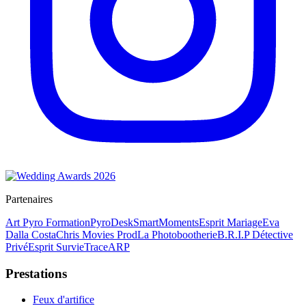
Partenaires
Art Pyro Formation
PyroDesk
SmartMoments
Esprit Mariage
Eva
Dalla Costa
Chris Movies Prod
La Photobootherie
B.R.I.P Détective
Privé
Esprit Survie
TraceARP
Prestations
Feux d'artifice