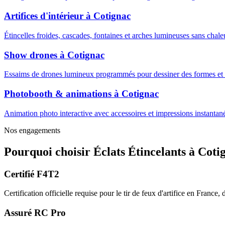
Artifices d'intérieur
à
Cotignac
Étincelles froides, cascades, fontaines et arches lumineuses sans cha
Show drones
à
Cotignac
Essaims de drones lumineux programmés pour dessiner des formes et m
Photobooth & animations
à
Cotignac
Animation photo interactive avec accessoires et impressions instantanée
Nos engagements
Pourquoi choisir
Éclats Étincelants
à
Coti
Certifié F4T2
Certification officielle requise pour le tir de feux d'artifice en France
Assuré RC Pro