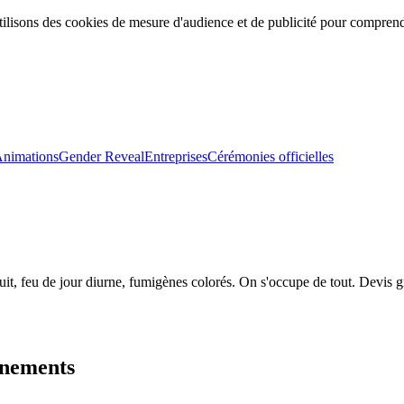
ilisons des cookies de mesure d'audience et de publicité pour comprendr
nimations
Gender Reveal
Entreprises
Cérémonies officielles
it, feu de jour diurne, fumigènes colorés. On s'occupe de tout. Devis g
énements