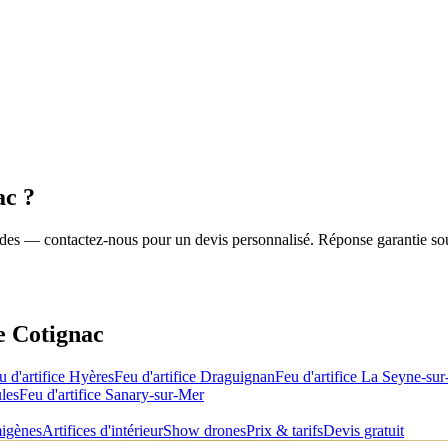
ac
?
roides — contactez-nous pour un devis personnalisé. Réponse garantie so
de
Cotignac
u d'artifice
Hyères
Feu d'artifice
Draguignan
Feu d'artifice
La Seyne-sur
les
Feu d'artifice
Sanary-sur-Mer
migènes
Artifices d'intérieur
Show drones
Prix & tarifs
Devis gratuit