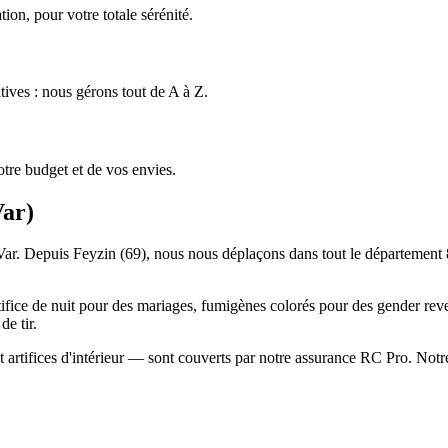
ion, pour votre totale sérénité.
tives : nous gérons tout de A à Z.
tre budget et de vos envies.
Var
)
e Var. Depuis Feyzin (69), nous nous déplaçons dans tout le département 
tifice de nuit pour des mariages, fumigènes colorés pour des gender reve
e tir.
 artifices d'intérieur — sont couverts par notre assurance RC Pro. Notre