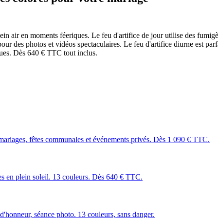
air en moments féeriques. Le feu d'artifice de jour utilise des fumigène
r des photos et vidéos spectaculaires. Le feu d'artifice diurne est par
nues. Dès 640 € TTC tout inclus.
mariages, fêtes communales et événements privés. Dès 1 090 € TTC.
les en plein soleil. 13 couleurs. Dès 640 € TTC.
 d'honneur, séance photo. 13 couleurs, sans danger.