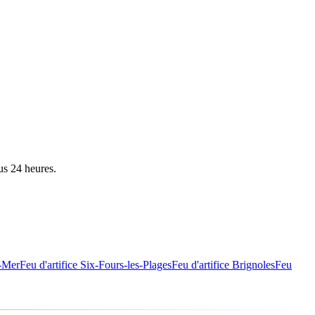
us 24 heures.
-Mer
Feu d'artifice
Six-Fours-les-Plages
Feu d'artifice
Brignoles
Feu