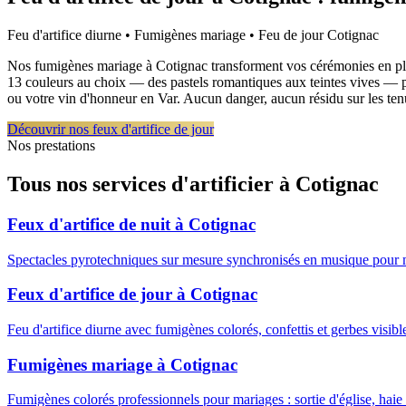
Feu d'artifice diurne • Fumigènes mariage • Feu de jour
Cotignac
Nos fumigènes mariage à Cotignac transforment vos cérémonies en plein 
13 couleurs au choix — des pastels romantiques aux teintes vives — pou
ou votre vin d'honneur en Var. Aucun danger, aucun résidu sur les te
Découvrir nos feux d'artifice de jour
Nos prestations
Tous nos services d'artificier à
Cotignac
Feux d'artifice de nuit
à
Cotignac
Spectacles pyrotechniques sur mesure synchronisés en musique pour 
Feux d'artifice de jour
à
Cotignac
Feu d'artifice diurne avec fumigènes colorés, confettis et gerbes visib
Fumigènes mariage
à
Cotignac
Fumigènes colorés professionnels pour mariages : sortie d'église, haie