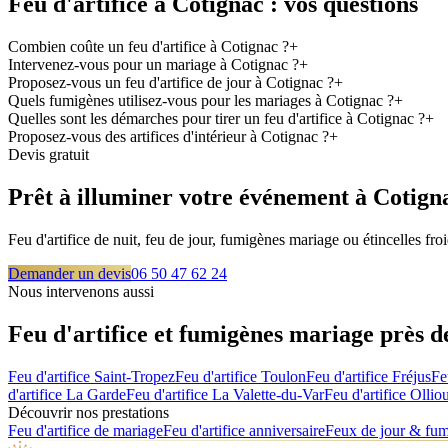
Feu d'artifice à
Cotignac
: vos questions
Combien coûte un feu d'artifice à Cotignac ?
+
Intervenez-vous pour un mariage à Cotignac ?
+
Proposez-vous un feu d'artifice de jour à Cotignac ?
+
Quels fumigènes utilisez-vous pour les mariages à Cotignac ?
+
Quelles sont les démarches pour tirer un feu d'artifice à Cotignac ?
+
Proposez-vous des artifices d'intérieur à Cotignac ?
+
Devis gratuit
Prêt à illuminer votre événement à
Cotign
Feu d'artifice de nuit, feu de jour, fumigènes mariage ou étincelles f
Demander un devis
06 50 47 62 24
Nous intervenons aussi
Feu d'artifice et fumigènes mariage près 
Feu d'artifice
Saint-Tropez
Feu d'artifice
Toulon
Feu d'artifice
Fréjus
Fe
d'artifice
La Garde
Feu d'artifice
La Valette-du-Var
Feu d'artifice
Olliou
Découvrir nos prestations
Feu d'artifice de mariage
Feu d'artifice anniversaire
Feux de jour & fu