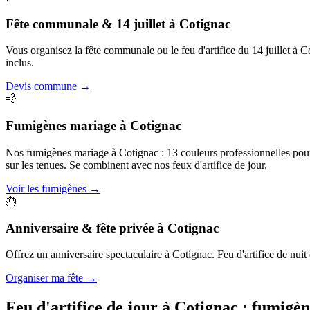
Fête communale & 14 juillet
à
Cotignac
Vous organisez la fête communale ou le feu d'artifice du 14 juillet à 
inclus.
Devis commune
→
💨
Fumigènes mariage
à
Cotignac
Nos fumigènes mariage à Cotignac : 13 couleurs professionnelles pour c
sur les tenues. Se combinent avec nos feux d'artifice de jour.
Voir les fumigènes
→
🎂
Anniversaire & fête privée
à
Cotignac
Offrez un anniversaire spectaculaire à Cotignac. Feu d'artifice de nuit o
Organiser ma fête
→
Feu d'artifice de jour à
Cotignac
: fumigèn