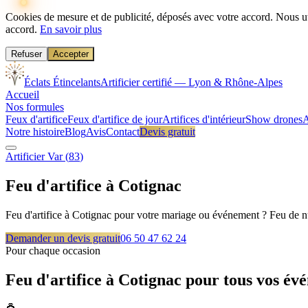
Cookies de mesure et de publicité, déposés avec votre accord.
Nous ut
accord.
En savoir plus
Refuser
Accepter
Éclats Étincelants
Artificier certifié — Lyon & Rhône-Alpes
Accueil
Nos formules
Feux d'artifice
Feux d'artifice de jour
Artifices d'intérieur
Show drones
A
Notre histoire
Blog
Avis
Contact
Devis gratuit
Artificier
Var
(
83
)
Feu d'artifice à
Cotignac
Feu d'artifice à Cotignac pour votre mariage ou événement ? Feu de nu
Demander un devis gratuit
06 50 47 62 24
Pour chaque occasion
Feu d'artifice à
Cotignac
pour tous vos év