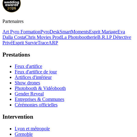
Partenaires
Art Pyro Formation
PyroDesk
SmartMoments
Esprit Mariage
Eva
Dalla Costa
Chris Movies Prod
La Photobootherie
B.R.I.P Détective
Privé
Esprit Survie
TraceARP
Prestations
Feux d'artifice
Feux d'artifice de jour
Artifices d'intérieur
Show drones
Photobooth & Vidéobooth
Gender Reveal
Entreprises & Communes
Cérémonies officielles
Intervention
Lyon et métropole
Grenoble