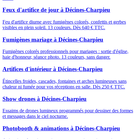
Feux d'artifice de jour
à
Décines-Charpieu
Feu d'artifice diurne avec fumigènes colorés, confettis et gerbes
visibles en plein soleil. 13 couleurs. Dès 640 € TTC.
Fumigènes mariage
à
Décines-Charpieu
Fumigènes colorés professionnels pour mariages : sortie d'église,
haie d'honneur, séance photo. 13 couleurs, sans danger.
Artifices d'intérieur
à
Décines-Charpieu
Étincelles froides, cascades, fontaines et arches lumineuses sans
chaleur ni fumée pour vos réceptions en salle. Dès 250 € TTC.
Show drones
à
Décines-Charpieu
Essaims de drones lumineux programmés pour dessiner des formes
et messages dans le ciel nocturne.
Photobooth & animations
à
Décines-Charpieu