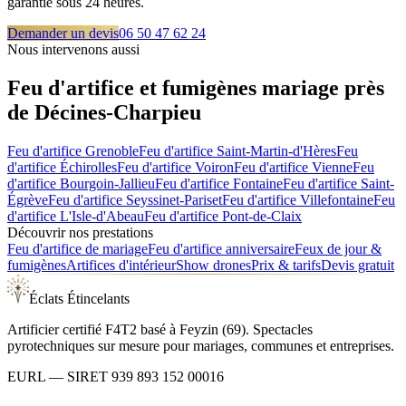
garantie sous 24 heures.
Demander un devis
06 50 47 62 24
Nous intervenons aussi
Feu d'artifice et fumigènes mariage près
de
Décines-Charpieu
Feu d'artifice
Grenoble
Feu d'artifice
Saint-Martin-d'Hères
Feu
d'artifice
Échirolles
Feu d'artifice
Voiron
Feu d'artifice
Vienne
Feu
d'artifice
Bourgoin-Jallieu
Feu d'artifice
Fontaine
Feu d'artifice
Saint-
Égrève
Feu d'artifice
Seyssinet-Pariset
Feu d'artifice
Villefontaine
Feu
d'artifice
L'Isle-d'Abeau
Feu d'artifice
Pont-de-Claix
Découvrir nos prestations
Feu d'artifice de mariage
Feu d'artifice anniversaire
Feux de jour &
fumigènes
Artifices d'intérieur
Show drones
Prix & tarifs
Devis gratuit
Éclats Étincelants
Artificier certifié F4T2 basé à Feyzin (69). Spectacles
pyrotechniques sur mesure pour mariages, communes et entreprises.
EURL
— SIRET
939 893 152 00016