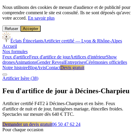
Nous utilisons des cookies de mesure d'audience et de publicité pour
comprendre comment le site est consulté. Ils ne sont déposés qu'avec
votre accord.
En savoir plus
Refuser
Accepter
Éclats Étincelants
Artificier certifié — Lyon & Rhône-Alpes
Accueil
Nos formules
Feux d'artifice
Feux d'artifice de jour
Artifices d'intérieur
Show
drones
Animations
Gender Reveal
Entreprises
Cérémonies officielles
Notre histoire
Blog
Avis
Contact
Devis gratuit
Artificier
Isère
(
38
)
Feu d'artifice de jour à
Décines-Charpieu
Artificier certifié F4T2 à Décines-Charpieu et en Isère. Feux
d'artifice de nuit et de jour, fumigènes mariage, étincelles froides.
Spectacles sur mesure dès 640 € TTC.
Demander un devis gratuit
06 50 47 62 24
Pour chaque occasion