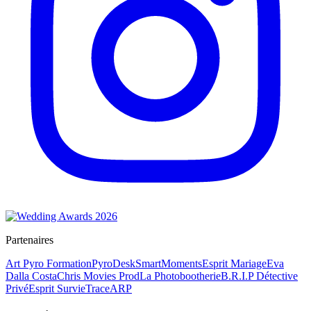
Partenaires
Art Pyro Formation
PyroDesk
SmartMoments
Esprit Mariage
Eva
Dalla Costa
Chris Movies Prod
La Photobootherie
B.R.I.P Détective
Privé
Esprit Survie
TraceARP