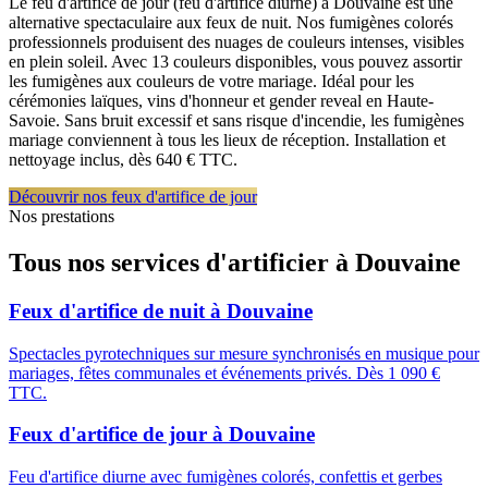
Le feu d'artifice de jour (feu d'artifice diurne) à Douvaine est une
alternative spectaculaire aux feux de nuit. Nos fumigènes colorés
professionnels produisent des nuages de couleurs intenses, visibles
en plein soleil. Avec 13 couleurs disponibles, vous pouvez assortir
les fumigènes aux couleurs de votre mariage. Idéal pour les
cérémonies laïques, vins d'honneur et gender reveal en Haute-
Savoie. Sans bruit excessif et sans risque d'incendie, les fumigènes
mariage conviennent à tous les lieux de réception. Installation et
nettoyage inclus, dès 640 € TTC.
Découvrir nos feux d'artifice de jour
Nos prestations
Tous nos services d'artificier à
Douvaine
Feux d'artifice de nuit
à
Douvaine
Spectacles pyrotechniques sur mesure synchronisés en musique pour
mariages, fêtes communales et événements privés. Dès 1 090 €
TTC.
Feux d'artifice de jour
à
Douvaine
Feu d'artifice diurne avec fumigènes colorés, confettis et gerbes