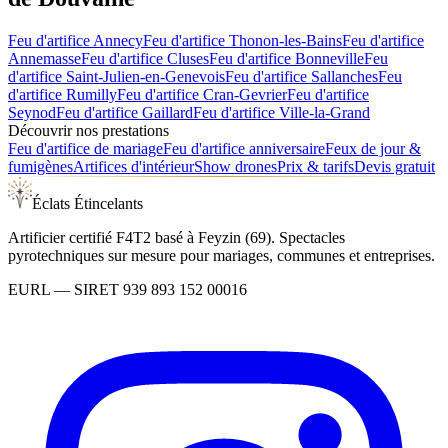
Feu d'artifice
Annecy
Feu d'artifice
Thonon-les-Bains
Feu d'artifice
Annemasse
Feu d'artifice
Cluses
Feu d'artifice
Bonneville
Feu
d'artifice
Saint-Julien-en-Genevois
Feu d'artifice
Sallanches
Feu
d'artifice
Rumilly
Feu d'artifice
Cran-Gevrier
Feu d'artifice
Seynod
Feu d'artifice
Gaillard
Feu d'artifice
Ville-la-Grand
Découvrir nos prestations
Feu d'artifice de mariage
Feu d'artifice anniversaire
Feux de jour &
fumigènes
Artifices d'intérieur
Show drones
Prix & tarifs
Devis gratuit
Éclats Étincelants
Artificier certifié F4T2 basé à Feyzin (69). Spectacles
pyrotechniques sur mesure pour mariages, communes et entreprises.
EURL
— SIRET
939 893 152 00016