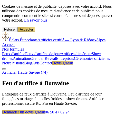
Cookies de mesure et de publicité, déposés avec votre accord.
Nous
utilisons des cookies de mesure d'audience et de publicité pour
comprendre comment le site est consulté. Ils ne sont déposés qu'avec
votre accord.
En savoir plus
Refuser
Accepter
Éclats Étincelants
Artificier certifié — Lyon & Rhône-Alpes
Accueil
Nos formules
Feux d'artifice
Feux d'artifice de jour
Artifices d'intérieur
Show
drones
Animations
Gender Reveal
Entreprises
Cérémonies officielles
Notre histoire
Blog
Avis
Contact
Devis gratuit
Artificier
Haute-Savoie
(
74
)
Feu d'artifice à
Douvaine
Entreprise de feux d'artifice à Douvaine. Feu d'artifice de jour,
fumigènes mariage, étincelles froides et show drones. Artificier
professionnel assuré RC Pro en Haute-Savoie.
Demander un devis gratuit
06 50 47 62 24