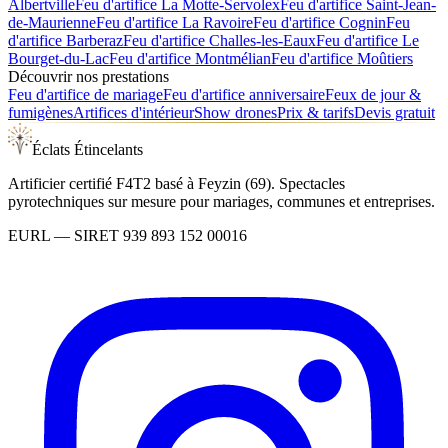
Albertville
Feu d'artifice
La Motte-Servolex
Feu d'artifice
Saint-Jean-
de-Maurienne
Feu d'artifice
La Ravoire
Feu d'artifice
Cognin
Feu
d'artifice
Barberaz
Feu d'artifice
Challes-les-Eaux
Feu d'artifice
Le
Bourget-du-Lac
Feu d'artifice
Montmélian
Feu d'artifice
Moûtiers
Découvrir nos prestations
Feu d'artifice de mariage
Feu d'artifice anniversaire
Feux de jour &
fumigènes
Artifices d'intérieur
Show drones
Prix & tarifs
Devis gratuit
Éclats Étincelants
Artificier certifié F4T2 basé à Feyzin (69). Spectacles
pyrotechniques sur mesure pour mariages, communes et entreprises.
EURL
— SIRET
939 893 152 00016