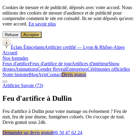
Cookies de mesure et de publicité, déposés avec votre accord.
Nous
utilisons des cookies de mesure d'audience et de publicité pour
comprendre comment le site est consulté. Ils ne sont déposés qu'avec
votre accord.
En savoir plus
Refuser
Accepter
Éclats Étincelants
Artificier certifié — Lyon & Rhône-Alpes
Accueil
Nos formules
Feux d'artifice
Feux d'artifice de jour
Artifices d'intérieur
Show
drones
Animations
Gender Reveal
Entreprises
Cérémonies officielles
Notre histoire
Blog
Avis
Contact
Devis gratuit
Artificier
Savoie
(
73
)
Feu d'artifice à
Dullin
Feu d'artifice à Dullin pour votre mariage ou événement ? Feu de
nuit, feu de jour diurne, fumigènes colorés. On s'occupe de tout.
Devis gratuit sous 24h.
Demander un devis gratuit
06 50 47 62 24