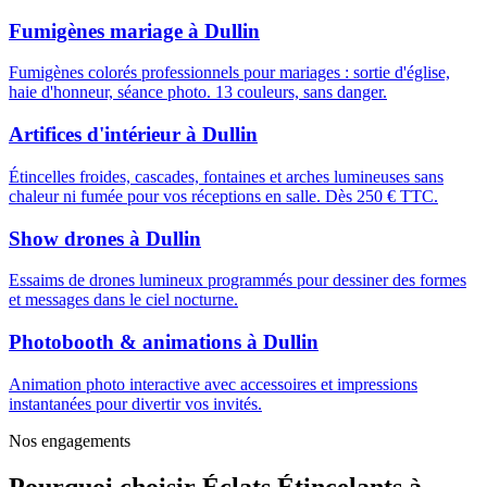
Fumigènes mariage
à
Dullin
Fumigènes colorés professionnels pour mariages : sortie d'église,
haie d'honneur, séance photo. 13 couleurs, sans danger.
Artifices d'intérieur
à
Dullin
Étincelles froides, cascades, fontaines et arches lumineuses sans
chaleur ni fumée pour vos réceptions en salle. Dès 250 € TTC.
Show drones
à
Dullin
Essaims de drones lumineux programmés pour dessiner des formes
et messages dans le ciel nocturne.
Photobooth & animations
à
Dullin
Animation photo interactive avec accessoires et impressions
instantanées pour divertir vos invités.
Nos engagements
Pourquoi choisir
Éclats Étincelants
à