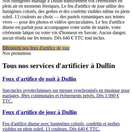
Nos fumigènes mariage à Dullin transforment vos cérémonies en
plein air en moments féeriques. Le feu d'artifice de jour utilise des
fumigènes colorés, des gerbes et des confettis visibles même en plein
soleil. 13 couleurs au choix — des pastels romantiques aux teintes
vives — pour des photos et vidéos spectaculaires. Le feu d'artifice
diurne est parfait pour accompagner votre sortie de mairie, votre
cérémonie laïque ou votre vin d'honneur en Savoie. Aucun danger,
aucun résidu sur les tenues. Dès 640 € TTC tout inclus.
Découvrir nos feux d'artifice de jour
Nos prestations
Tous nos services d'artificier à
Dullin
Feux d'artifice de nuit
à
Dullin
Spectacles pyrotechniques sur mesure synchronisés en musique pour
mariages, fêtes communales et événements privés. Dès 1 090 €
TTC.
Feux d'artifice de jour
à
Dullin
Feu d'artifice diurne avec fumigènes colorés, confettis et gerbes
visibles en plein soleil. 13 couleurs. Dès 640 € TTC.