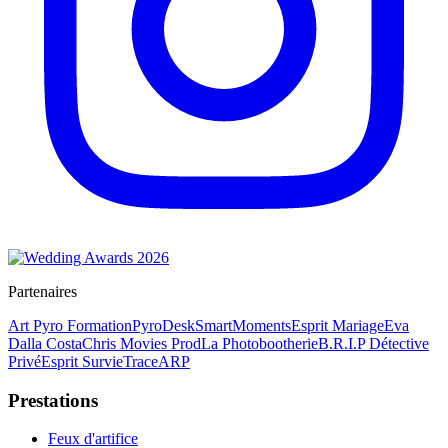
Partenaires
Art Pyro Formation
PyroDesk
SmartMoments
Esprit Mariage
Eva
Dalla Costa
Chris Movies Prod
La Photobootherie
B.R.I.P Détective
Privé
Esprit Survie
TraceARP
Prestations
Feux d'artifice