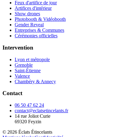
Feux d'artifice de jour
Artifices d'intérieur
Show drones
Photobooth & Vidéobooth
Gender Reveal
Entreprises & Communes
Cérémonies officielles
Intervention
Lyon et métropole
Grenoble
Saint-Étienne
Valence
Chambéry & Annecy
Contact
06 50 47 62 24
contact@eclatsetincelants.fr
14 rue Joliot Curie
69320
Feyzin
©
2026
Éclats Étincelants