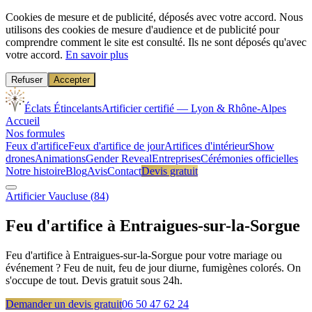
Cookies de mesure et de publicité, déposés avec votre accord.
Nous
utilisons des cookies de mesure d'audience et de publicité pour
comprendre comment le site est consulté. Ils ne sont déposés qu'avec
votre accord.
En savoir plus
Refuser
Accepter
Éclats Étincelants
Artificier certifié — Lyon & Rhône-Alpes
Accueil
Nos formules
Feux d'artifice
Feux d'artifice de jour
Artifices d'intérieur
Show
drones
Animations
Gender Reveal
Entreprises
Cérémonies officielles
Notre histoire
Blog
Avis
Contact
Devis gratuit
Artificier
Vaucluse
(
84
)
Feu d'artifice à
Entraigues-sur-la-Sorgue
Feu d'artifice à Entraigues-sur-la-Sorgue pour votre mariage ou
événement ? Feu de nuit, feu de jour diurne, fumigènes colorés. On
s'occupe de tout. Devis gratuit sous 24h.
Demander un devis gratuit
06 50 47 62 24