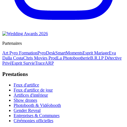
Partenaires
Art Pyro Formation
PyroDesk
SmartMoments
Esprit Mariage
Eva
Dalla Costa
Chris Movies Prod
La Photobootherie
B.R.I.P Détective
Privé
Esprit Survie
TraceARP
Prestations
Feux d'artifice
Feux d'artifice de jour
Artifices d'intérieur
Show drones
Photobooth & Vidéobooth
Gender Reveal
Entreprises & Communes
Cérémonies officielles