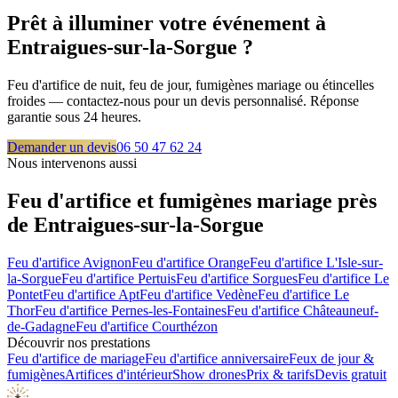
Prêt à illuminer votre événement à
Entraigues-sur-la-Sorgue
?
Feu d'artifice de nuit, feu de jour, fumigènes mariage ou étincelles
froides — contactez-nous pour un devis personnalisé. Réponse
garantie sous 24 heures.
Demander un devis
06 50 47 62 24
Nous intervenons aussi
Feu d'artifice et fumigènes mariage près
de
Entraigues-sur-la-Sorgue
Feu d'artifice
Avignon
Feu d'artifice
Orange
Feu d'artifice
L'Isle-sur-
la-Sorgue
Feu d'artifice
Pertuis
Feu d'artifice
Sorgues
Feu d'artifice
Le
Pontet
Feu d'artifice
Apt
Feu d'artifice
Vedène
Feu d'artifice
Le
Thor
Feu d'artifice
Pernes-les-Fontaines
Feu d'artifice
Châteauneuf-
de-Gadagne
Feu d'artifice
Courthézon
Découvrir nos prestations
Feu d'artifice de mariage
Feu d'artifice anniversaire
Feux de jour &
fumigènes
Artifices d'intérieur
Show drones
Prix & tarifs
Devis gratuit