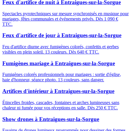
Feux d'artifice de nuit
à
Entraigues-sur-la-Sorgue
Spectacles pyrotechniques sur mesure synchronisés en musique pour
mariages, fêtes communales et événements privés. Dès 1 090 €
TTC.
Feux d'artifice de jour
à
Entraigues-sur-la-Sorgue
Feu d'artifice diurne avec fumigènes colorés, confettis et gerbes
visibles en plein soleil. 13 couleurs. Dès 640 € TTC.
Fumigènes mariage
à
Entraigues-sur-la-Sorgue
Fumigènes colorés professionnels pour mariages : sortie d'église,
haie d'honneur, séance photo. 13 couleurs, sans danger.
Artifices d'intérieur
à
Entraigues-sur-la-Sorgue
Étincelles froides, cascades, fontaines et arches lumineuses sans
chaleur ni fumée pour vos réceptions en salle. Dès 250 € TTC.
Show drones
à
Entraigues-sur-la-Sorgue
Essaims de drones lumineux programmés pour dessiner des formes