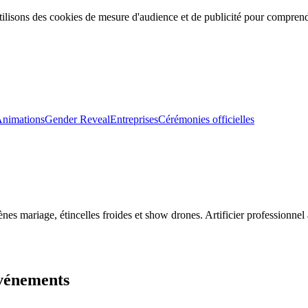
ilisons des cookies de mesure d'audience et de publicité pour comprendr
nimations
Gender Reveal
Entreprises
Cérémonies officielles
umigènes mariage, étincelles froides et show drones. Artificier professio
événements