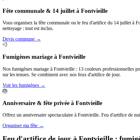
Fête communale & 14 juillet
à
Fontvieille
Vous organisez la fête communale ou le feu d'artifice du 14 juillet à
nettoyage : tout est inclus.
Devis commune
→
💨
Fumigènes mariage
à
Fontvieille
Nos fumigènes mariage à Fontvieille : 13 couleurs professionnelles pou
sur les tenues. Se combinent avec nos feux d'artifice de jour.
Voir les fumigènes
→
🎂
Anniversaire & fête privée
à
Fontvieille
Offrez un anniversaire spectaculaire à Fontvieille. Feu d'artifice de nu
Organiser ma fête
→
Feu d'artifice de jour à
Fontvieille
: fumig