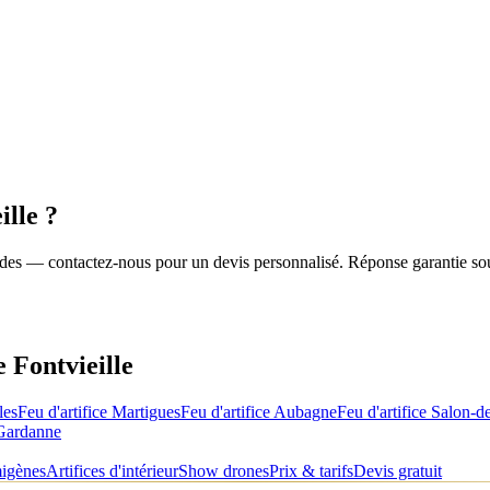
ille
?
roides — contactez-nous pour un devis personnalisé. Réponse garantie so
de
Fontvieille
les
Feu d'artifice
Martigues
Feu d'artifice
Aubagne
Feu d'artifice
Salon-d
Gardanne
migènes
Artifices d'intérieur
Show drones
Prix & tarifs
Devis gratuit