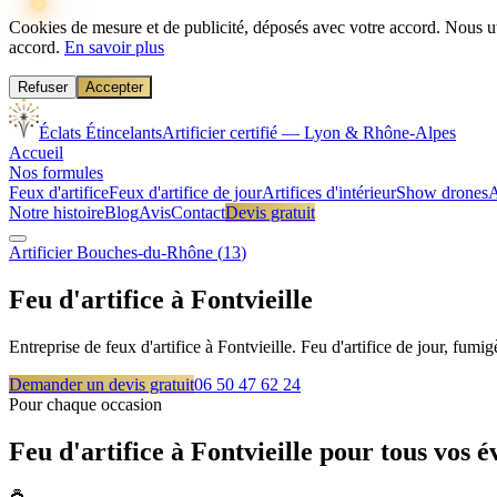
Cookies de mesure et de publicité, déposés avec votre accord.
Nous ut
accord.
En savoir plus
Refuser
Accepter
Éclats Étincelants
Artificier certifié — Lyon & Rhône-Alpes
Accueil
Nos formules
Feux d'artifice
Feux d'artifice de jour
Artifices d'intérieur
Show drones
A
Notre histoire
Blog
Avis
Contact
Devis gratuit
Artificier
Bouches-du-Rhône
(
13
)
Feu d'artifice à
Fontvieille
Entreprise de feux d'artifice à Fontvieille. Feu d'artifice de jour, f
Demander un devis gratuit
06 50 47 62 24
Pour chaque occasion
Feu d'artifice à
Fontvieille
pour tous vos 