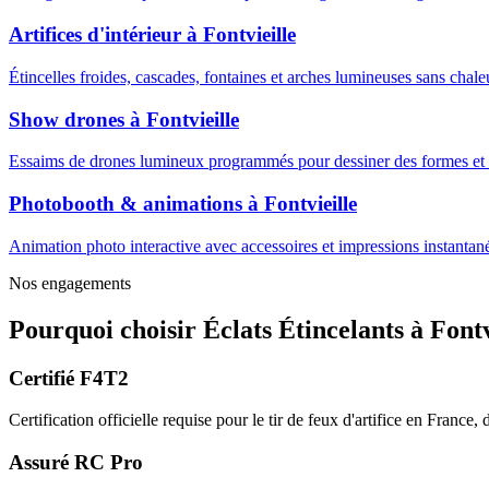
Artifices d'intérieur
à
Fontvieille
Étincelles froides, cascades, fontaines et arches lumineuses sans cha
Show drones
à
Fontvieille
Essaims de drones lumineux programmés pour dessiner des formes et m
Photobooth & animations
à
Fontvieille
Animation photo interactive avec accessoires et impressions instantanée
Nos engagements
Pourquoi choisir
Éclats Étincelants
à
Fontv
Certifié F4T2
Certification officielle requise pour le tir de feux d'artifice en France
Assuré RC Pro