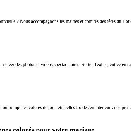
 Fontvieille ? Nous accompagnons les mairies et comités des fêtes du Bo
r créer des photos et vidéos spectaculaires. Sortie d'église, entrée en 
it ou fumigènes colorés de jour, étincelles froides en intérieur : nos pr
ènes colorés pour votre mariage