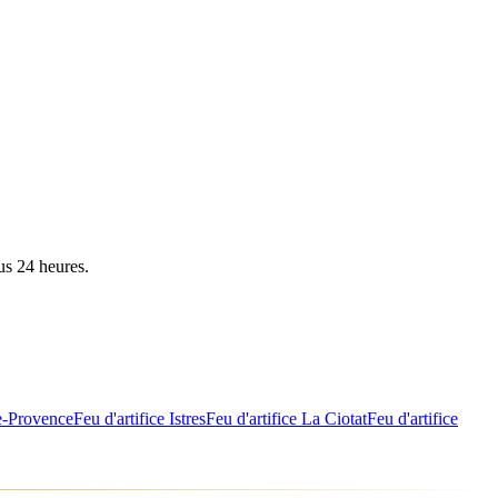
us 24 heures.
e-Provence
Feu d'artifice
Istres
Feu d'artifice
La Ciotat
Feu d'artifice