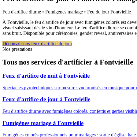
Feu d'artifice diurne • Fumigènes mariage • Feu de jour
Fontvieille
À Fontvieille, le feu d'artifice de jour avec fumigènes colorés est de
visuel saisissant dès le vin d'honneur. Le feu d'artifice diurne se co
sans bruit. Disponible pour cérémonies, gender reveal, anniversaires
Découvrir nos feux d'artifice de jour
Nos prestations
Tous nos services d'artificier à
Fontvieille
Feux d'artifice de nuit
à
Fontvieille
Spectacles pyrotechniques sur mesure synchronisés en musique pour 
Feux d'artifice de jour
à
Fontvieille
Feu d'artifice diurne avec fumigènes colorés, confettis et gerbes visib
Fumigènes mariage
à
Fontvieille
Fumigènes colorés professionnels pour mariages : sortie d'église, haie