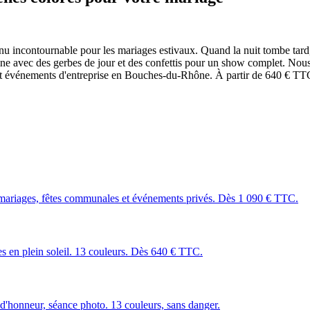
venu incontournable pour les mariages estivaux. Quand la nuit tombe tard
mbine avec des gerbes de jour et des confettis pour un show complet. No
 et événements d'entreprise en Bouches-du-Rhône. À partir de 640 € TT
mariages, fêtes communales et événements privés. Dès 1 090 € TTC.
les en plein soleil. 13 couleurs. Dès 640 € TTC.
 d'honneur, séance photo. 13 couleurs, sans danger.