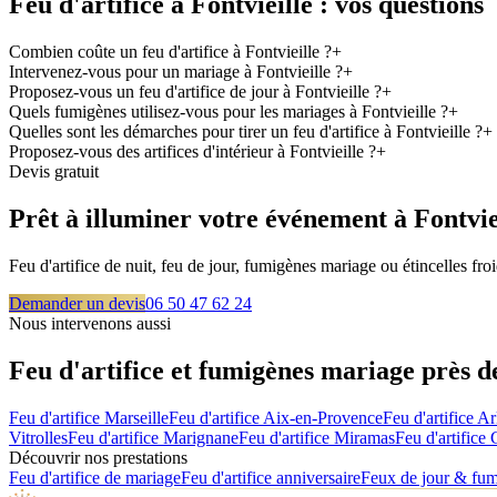
Feu d'artifice à
Fontvieille
: vos questions
Combien coûte un feu d'artifice à Fontvieille ?
+
Intervenez-vous pour un mariage à Fontvieille ?
+
Proposez-vous un feu d'artifice de jour à Fontvieille ?
+
Quels fumigènes utilisez-vous pour les mariages à Fontvieille ?
+
Quelles sont les démarches pour tirer un feu d'artifice à Fontvieille ?
+
Proposez-vous des artifices d'intérieur à Fontvieille ?
+
Devis gratuit
Prêt à illuminer votre événement à
Fontvie
Feu d'artifice de nuit, feu de jour, fumigènes mariage ou étincelles f
Demander un devis
06 50 47 62 24
Nous intervenons aussi
Feu d'artifice et fumigènes mariage près 
Feu d'artifice
Marseille
Feu d'artifice
Aix-en-Provence
Feu d'artifice
Ar
Vitrolles
Feu d'artifice
Marignane
Feu d'artifice
Miramas
Feu d'artifice
Découvrir nos prestations
Feu d'artifice de mariage
Feu d'artifice anniversaire
Feux de jour & fu