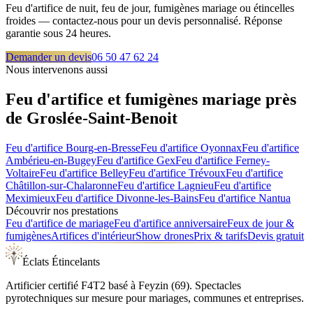
Feu d'artifice de nuit, feu de jour, fumigènes mariage ou étincelles
froides — contactez-nous pour un devis personnalisé. Réponse
garantie sous 24 heures.
Demander un devis
06 50 47 62 24
Nous intervenons aussi
Feu d'artifice et fumigènes mariage près
de
Groslée-Saint-Benoit
Feu d'artifice
Bourg-en-Bresse
Feu d'artifice
Oyonnax
Feu d'artifice
Ambérieu-en-Bugey
Feu d'artifice
Gex
Feu d'artifice
Ferney-
Voltaire
Feu d'artifice
Belley
Feu d'artifice
Trévoux
Feu d'artifice
Châtillon-sur-Chalaronne
Feu d'artifice
Lagnieu
Feu d'artifice
Meximieux
Feu d'artifice
Divonne-les-Bains
Feu d'artifice
Nantua
Découvrir nos prestations
Feu d'artifice de mariage
Feu d'artifice anniversaire
Feux de jour &
fumigènes
Artifices d'intérieur
Show drones
Prix & tarifs
Devis gratuit
Éclats Étincelants
Artificier certifié F4T2 basé à Feyzin (69). Spectacles
pyrotechniques sur mesure pour mariages, communes et entreprises.