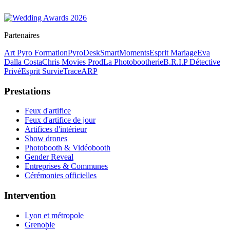
Partenaires
Art Pyro Formation
PyroDesk
SmartMoments
Esprit Mariage
Eva
Dalla Costa
Chris Movies Prod
La Photobootherie
B.R.I.P Détective
Privé
Esprit Survie
TraceARP
Prestations
Feux d'artifice
Feux d'artifice de jour
Artifices d'intérieur
Show drones
Photobooth & Vidéobooth
Gender Reveal
Entreprises & Communes
Cérémonies officielles
Intervention
Lyon et métropole
Grenoble