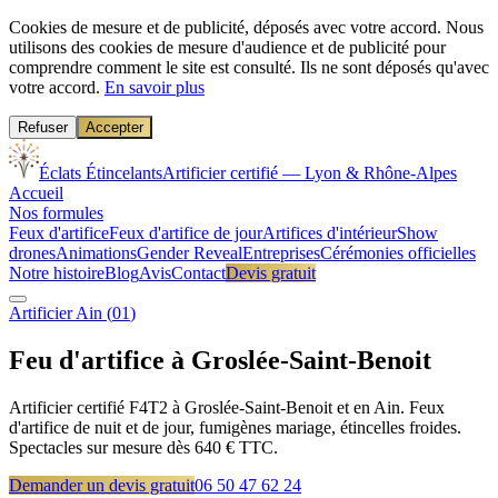
Cookies de mesure et de publicité, déposés avec votre accord.
Nous
utilisons des cookies de mesure d'audience et de publicité pour
comprendre comment le site est consulté. Ils ne sont déposés qu'avec
votre accord.
En savoir plus
Refuser
Accepter
Éclats Étincelants
Artificier certifié — Lyon & Rhône-Alpes
Accueil
Nos formules
Feux d'artifice
Feux d'artifice de jour
Artifices d'intérieur
Show
drones
Animations
Gender Reveal
Entreprises
Cérémonies officielles
Notre histoire
Blog
Avis
Contact
Devis gratuit
Artificier
Ain
(
01
)
Feu d'artifice à
Groslée-Saint-Benoit
Artificier certifié F4T2 à Groslée-Saint-Benoit et en Ain. Feux
d'artifice de nuit et de jour, fumigènes mariage, étincelles froides.
Spectacles sur mesure dès 640 € TTC.
Demander un devis gratuit
06 50 47 62 24