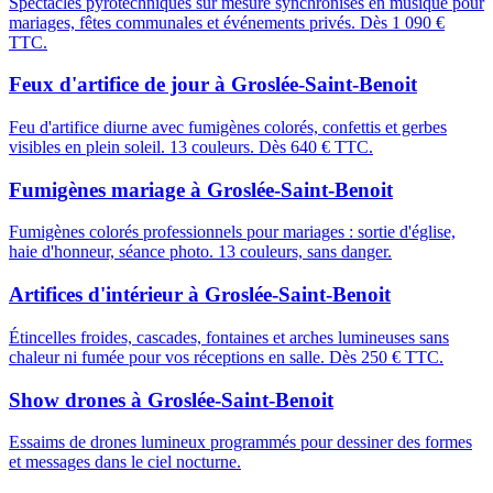
Spectacles pyrotechniques sur mesure synchronisés en musique pour
mariages, fêtes communales et événements privés. Dès 1 090 €
TTC.
Feux d'artifice de jour
à
Groslée-Saint-Benoit
Feu d'artifice diurne avec fumigènes colorés, confettis et gerbes
visibles en plein soleil. 13 couleurs. Dès 640 € TTC.
Fumigènes mariage
à
Groslée-Saint-Benoit
Fumigènes colorés professionnels pour mariages : sortie d'église,
haie d'honneur, séance photo. 13 couleurs, sans danger.
Artifices d'intérieur
à
Groslée-Saint-Benoit
Étincelles froides, cascades, fontaines et arches lumineuses sans
chaleur ni fumée pour vos réceptions en salle. Dès 250 € TTC.
Show drones
à
Groslée-Saint-Benoit
Essaims de drones lumineux programmés pour dessiner des formes
et messages dans le ciel nocturne.