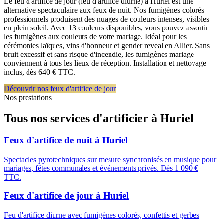
Le feu d'artifice de jour (feu d'artifice diurne) à Huriel est une
alternative spectaculaire aux feux de nuit. Nos fumigènes colorés
professionnels produisent des nuages de couleurs intenses, visibles
en plein soleil. Avec 13 couleurs disponibles, vous pouvez assortir
les fumigènes aux couleurs de votre mariage. Idéal pour les
cérémonies laïques, vins d'honneur et gender reveal en Allier. Sans
bruit excessif et sans risque d'incendie, les fumigènes mariage
conviennent à tous les lieux de réception. Installation et nettoyage
inclus, dès 640 € TTC.
Découvrir nos feux d'artifice de jour
Nos prestations
Tous nos services d'artificier à
Huriel
Feux d'artifice de nuit
à
Huriel
Spectacles pyrotechniques sur mesure synchronisés en musique pour
mariages, fêtes communales et événements privés. Dès 1 090 €
TTC.
Feux d'artifice de jour
à
Huriel
Feu d'artifice diurne avec fumigènes colorés, confettis et gerbes