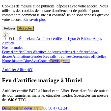
Cookies de mesure et de publicité, déposés avec votre accord.
Nous
utilisons des cookies de mesure d'audience et de publicité pour
comprendre comment le site est consulté. Ils ne sont déposés qu'avec
votre accord.
En savoir plus
Refuser
Accepter
Éclats Étincelants
Artificier certifié — Lyon & Rhône-Alpes
Accueil
Nos formules
Feux d'artifice
Feux d'artifice de jour
Artifices d'intérieur
Show
drones
Animations
Gender Reveal
Entreprises
Cérémonies officielles
Notre histoire
Blog
Avis
Contact
Devis gratuit
Artificier
Allier
(
03
)
Feu d'artifice mariage à
Huriel
Artificier certifié F4T2 à Huriel et en Allier. Feux d'artifice de nuit et
de jour, fumigènes mariage, étincelles froides. Spectacles sur mesure
dès 640 € TTC.
Demander un devis gratuit
06 50 47 62 24