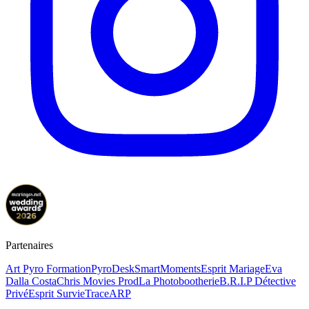
Partenaires
Art Pyro Formation
PyroDesk
SmartMoments
Esprit Mariage
Eva
Dalla Costa
Chris Movies Prod
La Photobootherie
B.R.I.P Détective
Privé
Esprit Survie
TraceARP