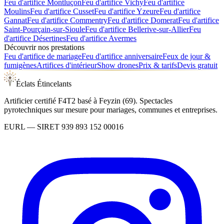
Feu d'artifice
Montluçon
Feu d'artifice
Vichy
Feu d'artifice
Moulins
Feu d'artifice
Cusset
Feu d'artifice
Yzeure
Feu d'artifice
Gannat
Feu d'artifice
Commentry
Feu d'artifice
Domerat
Feu d'artifice
Saint-Pourçain-sur-Sioule
Feu d'artifice
Bellerive-sur-Allier
Feu
d'artifice
Désertines
Feu d'artifice
Avermes
Découvrir nos prestations
Feu d'artifice de mariage
Feu d'artifice anniversaire
Feux de jour &
fumigènes
Artifices d'intérieur
Show drones
Prix & tarifs
Devis gratuit
Éclats Étincelants
Artificier certifié F4T2 basé à Feyzin (69). Spectacles
pyrotechniques sur mesure pour mariages, communes et entreprises.
EURL
— SIRET
939 893 152 00016