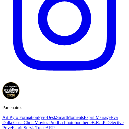
Partenaires
Art Pyro Formation
PyroDesk
SmartMoments
Esprit Mariage
Eva
Dalla Costa
Chris Movies Prod
La Photobootherie
B.R.I.P Détective
Privé
Esprit Survie
TraceARP