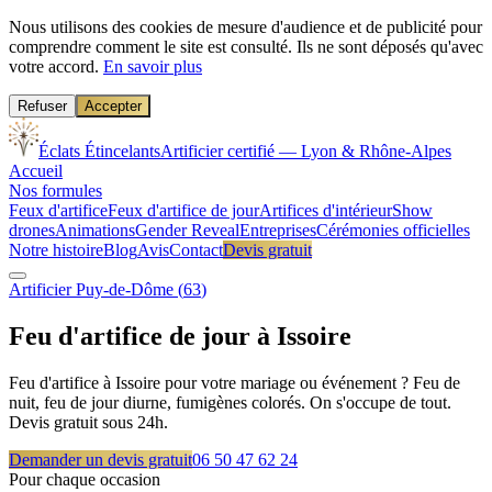
Nous utilisons des cookies de mesure d'audience et de publicité pour
comprendre comment le site est consulté. Ils ne sont déposés qu'avec
votre accord.
En savoir plus
Refuser
Accepter
Éclats Étincelants
Artificier certifié — Lyon & Rhône-Alpes
Accueil
Nos formules
Feux d'artifice
Feux d'artifice de jour
Artifices d'intérieur
Show
drones
Animations
Gender Reveal
Entreprises
Cérémonies officielles
Notre histoire
Blog
Avis
Contact
Devis gratuit
Artificier
Puy-de-Dôme
(
63
)
Feu d'artifice de jour à
Issoire
Feu d'artifice à Issoire pour votre mariage ou événement ? Feu de
nuit, feu de jour diurne, fumigènes colorés. On s'occupe de tout.
Devis gratuit sous 24h.
Demander un devis gratuit
06 50 47 62 24
Pour chaque occasion