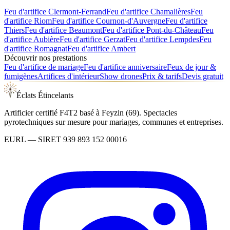
Feu d'artifice
Clermont-Ferrand
Feu d'artifice
Chamalières
Feu
d'artifice
Riom
Feu d'artifice
Cournon-d'Auvergne
Feu d'artifice
Thiers
Feu d'artifice
Beaumont
Feu d'artifice
Pont-du-Château
Feu
d'artifice
Aubière
Feu d'artifice
Gerzat
Feu d'artifice
Lempdes
Feu
d'artifice
Romagnat
Feu d'artifice
Ambert
Découvrir nos prestations
Feu d'artifice de mariage
Feu d'artifice anniversaire
Feux de jour &
fumigènes
Artifices d'intérieur
Show drones
Prix & tarifs
Devis gratuit
Éclats Étincelants
Artificier certifié F4T2 basé à Feyzin (69). Spectacles
pyrotechniques sur mesure pour mariages, communes et entreprises.
EURL
— SIRET
939 893 152 00016