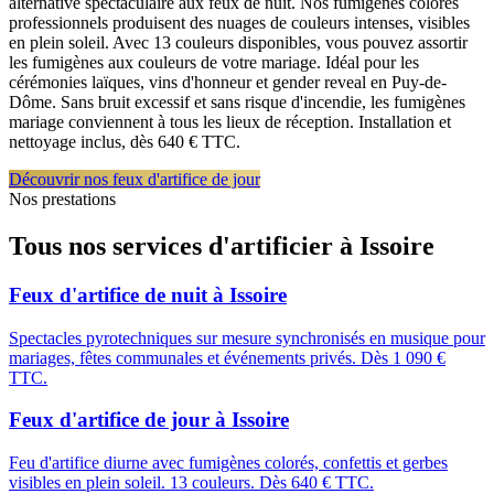
alternative spectaculaire aux feux de nuit. Nos fumigènes colorés
professionnels produisent des nuages de couleurs intenses, visibles
en plein soleil. Avec 13 couleurs disponibles, vous pouvez assortir
les fumigènes aux couleurs de votre mariage. Idéal pour les
cérémonies laïques, vins d'honneur et gender reveal en Puy-de-
Dôme. Sans bruit excessif et sans risque d'incendie, les fumigènes
mariage conviennent à tous les lieux de réception. Installation et
nettoyage inclus, dès 640 € TTC.
Découvrir nos feux d'artifice de jour
Nos prestations
Tous nos services d'artificier à
Issoire
Feux d'artifice de nuit
à
Issoire
Spectacles pyrotechniques sur mesure synchronisés en musique pour
mariages, fêtes communales et événements privés. Dès 1 090 €
TTC.
Feux d'artifice de jour
à
Issoire
Feu d'artifice diurne avec fumigènes colorés, confettis et gerbes
visibles en plein soleil. 13 couleurs. Dès 640 € TTC.