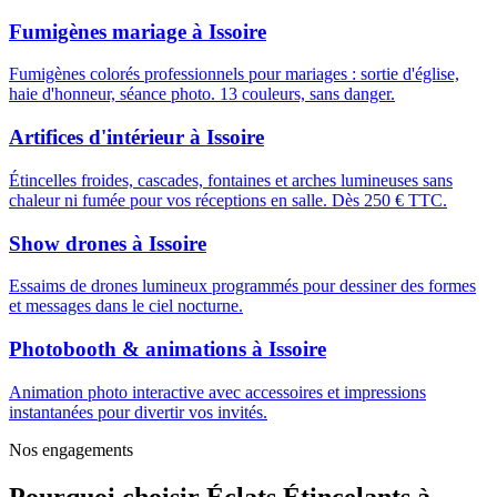
Fumigènes mariage
à
Issoire
Fumigènes colorés professionnels pour mariages : sortie d'église,
haie d'honneur, séance photo. 13 couleurs, sans danger.
Artifices d'intérieur
à
Issoire
Étincelles froides, cascades, fontaines et arches lumineuses sans
chaleur ni fumée pour vos réceptions en salle. Dès 250 € TTC.
Show drones
à
Issoire
Essaims de drones lumineux programmés pour dessiner des formes
et messages dans le ciel nocturne.
Photobooth & animations
à
Issoire
Animation photo interactive avec accessoires et impressions
instantanées pour divertir vos invités.
Nos engagements
Pourquoi choisir
Éclats Étincelants
à