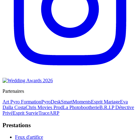
Partenaires
Art Pyro Formation
PyroDesk
SmartMoments
Esprit Mariage
Eva
Dalla Costa
Chris Movies Prod
La Photobootherie
B.R.I.P Détective
Privé
Esprit Survie
TraceARP
Prestations
Feux d'artifice