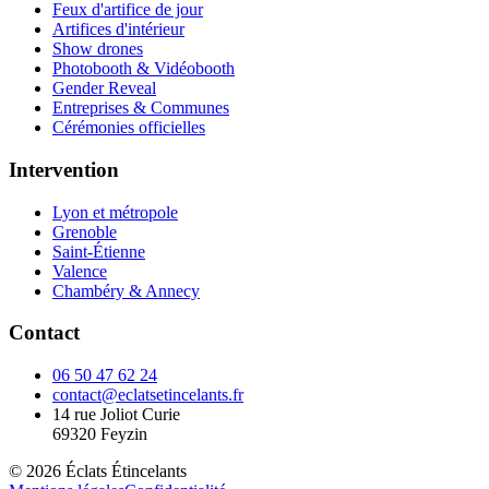
Feux d'artifice de jour
Artifices d'intérieur
Show drones
Photobooth & Vidéobooth
Gender Reveal
Entreprises & Communes
Cérémonies officielles
Intervention
Lyon et métropole
Grenoble
Saint-Étienne
Valence
Chambéry & Annecy
Contact
06 50 47 62 24
contact@eclatsetincelants.fr
14 rue Joliot Curie
69320
Feyzin
©
2026
Éclats Étincelants