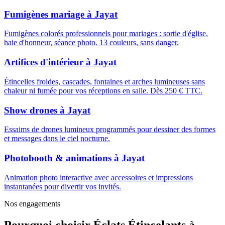
Fumigènes mariage
à
Jayat
Fumigènes colorés professionnels pour mariages : sortie d'église,
haie d'honneur, séance photo. 13 couleurs, sans danger.
Artifices d'intérieur
à
Jayat
Étincelles froides, cascades, fontaines et arches lumineuses sans
chaleur ni fumée pour vos réceptions en salle. Dès 250 € TTC.
Show drones
à
Jayat
Essaims de drones lumineux programmés pour dessiner des formes
et messages dans le ciel nocturne.
Photobooth & animations
à
Jayat
Animation photo interactive avec accessoires et impressions
instantanées pour divertir vos invités.
Nos engagements
Pourquoi choisir
Éclats Étincelants
à