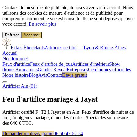
Cookies de mesure et de publicité, déposés avec votre accord.
Nous
utilisons des cookies de mesure d'audience et de publicité pour
comprendre comment le site est consulté. Ils ne sont déposés qu'avec
votre accord.
En savoir plus
Refuser
Accepter
Éclats Étincelants
Artificier certifié — Lyon & Rhône-Alpes
Accueil
Nos formules
Feux d'artifice
Feux d'artifice de jour
Artifices d'intérieur
Show
drones
Animations
Gender Reveal
Entreprises
Cérémonies officielles
Notre histoire
Blog
Avis
Contact
Devis gratuit
Artificier
Ain
(
01
)
Feu d'artifice mariage à
Jayat
Artificier certifié F4T2 à Jayat et en Ain. Feux d'artifice de nuit et de
jour, fumigènes mariage, étincelles froides. Spectacles sur mesure
dès 640 € TTC.
Demander un devis gratuit
06 50 47 62 24