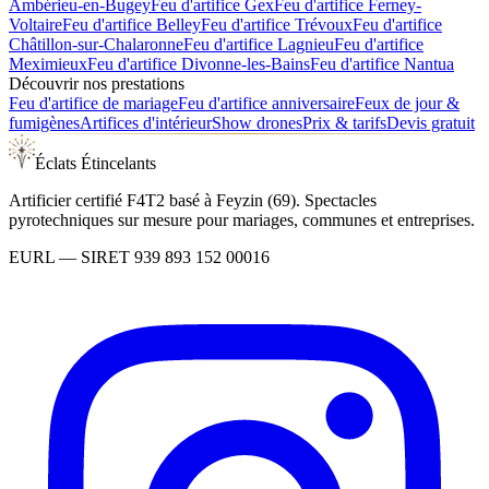
Ambérieu-en-Bugey
Feu d'artifice
Gex
Feu d'artifice
Ferney-
Voltaire
Feu d'artifice
Belley
Feu d'artifice
Trévoux
Feu d'artifice
Châtillon-sur-Chalaronne
Feu d'artifice
Lagnieu
Feu d'artifice
Meximieux
Feu d'artifice
Divonne-les-Bains
Feu d'artifice
Nantua
Découvrir nos prestations
Feu d'artifice de mariage
Feu d'artifice anniversaire
Feux de jour &
fumigènes
Artifices d'intérieur
Show drones
Prix & tarifs
Devis gratuit
Éclats Étincelants
Artificier certifié F4T2 basé à Feyzin (69). Spectacles
pyrotechniques sur mesure pour mariages, communes et entreprises.
EURL
— SIRET
939 893 152 00016