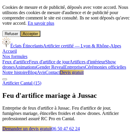
Cookies de mesure et de publicité, déposés avec votre accord.
Nous
utilisons des cookies de mesure d'audience et de publicité pour
comprendre comment le site est consulté. Ils ne sont déposés qu'avec
votre accord.
En savoir plus
Refuser
Accepter
Éclats Étincelants
Artificier certifié — Lyon & Rhône-Alpes
Accueil
Nos formules
Feux d'artifice
Feux d'artifice de jour
Artifices d'intérieur
Show
drones
Animations
Gender Reveal
Entreprises
Cérémonies officielles
Notre histoire
Blog
Avis
Contact
Devis gratuit
Artificier
Cantal
(
15
)
Feu d'artifice mariage à
Jussac
Entreprise de feux d'artifice à Jussac. Feu d'artifice de jour,
fumigènes mariage, étincelles froides et show drones. Artificier
professionnel assuré RC Pro en Cantal.
Demander un devis gratuit
06 50 47 62 24