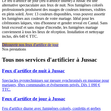
Le feu d'artifice de jour (feu d'artifice diurne) à Jussac est une
alternative spectaculaire aux feux de nuit. Nos fumigènes colorés
professionnels produisent des nuages de couleurs intenses, visibles
en plein soleil. Avec 13 couleurs disponibles, vous pouvez assortir
les fumigènes aux couleurs de votre mariage. Idéal pour les
cérémonies laïques, vins d'honneur et gender reveal en Cantal. Sans
bruit excessif et sans risque d'incendie, les fumigènes mariage
conviennent à tous les lieux de réception. Installation et nettoyage
inclus, dès 640 € TTC.
Découvrir nos feux d'artifice de jour
Nos prestations
Tous nos services d'artificier à
Jussac
Feux d'artifice de nuit
à
Jussac
Spectacles pyrotechniques sur mesure synchronisés en musique pour
mariages, fêtes communales et événements privés. Dès 1 090 €
TTC.
Feux d'artifice de jour
à
Jussac
Feu d'artifice diurne avec fumigènes colorés, confettis et gerbes