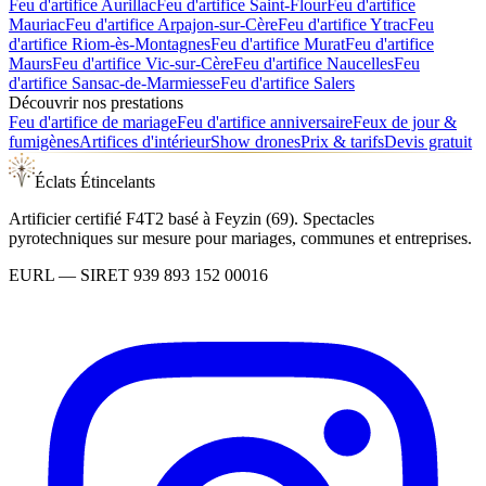
Feu d'artifice
Aurillac
Feu d'artifice
Saint-Flour
Feu d'artifice
Mauriac
Feu d'artifice
Arpajon-sur-Cère
Feu d'artifice
Ytrac
Feu
d'artifice
Riom-ès-Montagnes
Feu d'artifice
Murat
Feu d'artifice
Maurs
Feu d'artifice
Vic-sur-Cère
Feu d'artifice
Naucelles
Feu
d'artifice
Sansac-de-Marmiesse
Feu d'artifice
Salers
Découvrir nos prestations
Feu d'artifice de mariage
Feu d'artifice anniversaire
Feux de jour &
fumigènes
Artifices d'intérieur
Show drones
Prix & tarifs
Devis gratuit
Éclats Étincelants
Artificier certifié F4T2 basé à Feyzin (69). Spectacles
pyrotechniques sur mesure pour mariages, communes et entreprises.
EURL
— SIRET
939 893 152 00016