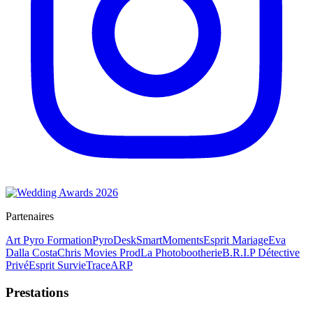
Partenaires
Art Pyro Formation
PyroDesk
SmartMoments
Esprit Mariage
Eva
Dalla Costa
Chris Movies Prod
La Photobootherie
B.R.I.P Détective
Privé
Esprit Survie
TraceARP
Prestations