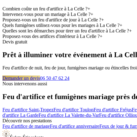
Combien coûte un feu d'artifice à La Celle ?
+
Intervenez-vous pour un mariage à La Celle ?
+
Proposez-vous un feu d'artifice de jour à La Celle ?
+
Quels fumigènes utilisez-vous pour les mariages à La Celle ?
+
Quelles sont les démarches pour tirer un feu d'artifice à La Celle ?
+
Proposez-vous des artifices d'intérieur à La Celle ?
+
Devis gratuit
Prêt à illuminer votre événement à
La Cel
Feu d'artifice de nuit, feu de jour, fumigènes mariage ou étincelles f
Demander un devis
06 50 47 62 24
Nous intervenons aussi
Feu d'artifice et fumigènes mariage près 
Feu d'artifice
Saint-Tropez
Feu d'artifice
Toulon
Feu d'artifice
Fréjus
Fe
d'artifice
La Garde
Feu d'artifice
La Valette-du-Var
Feu d'artifice
Olliou
Découvrir nos prestations
Feu d'artifice de mariage
Feu d'artifice anniversaire
Feux de jour & fu