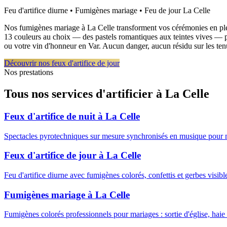
Feu d'artifice diurne • Fumigènes mariage • Feu de jour
La Celle
Nos fumigènes mariage à La Celle transforment vos cérémonies en plein 
13 couleurs au choix — des pastels romantiques aux teintes vives — pou
ou votre vin d'honneur en Var. Aucun danger, aucun résidu sur les te
Découvrir nos feux d'artifice de jour
Nos prestations
Tous nos services d'artificier à
La Celle
Feux d'artifice de nuit
à
La Celle
Spectacles pyrotechniques sur mesure synchronisés en musique pour 
Feux d'artifice de jour
à
La Celle
Feu d'artifice diurne avec fumigènes colorés, confettis et gerbes visib
Fumigènes mariage
à
La Celle
Fumigènes colorés professionnels pour mariages : sortie d'église, haie