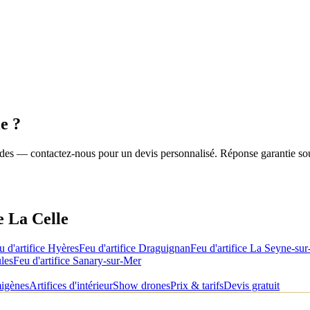
le
?
roides — contactez-nous pour un devis personnalisé. Réponse garantie so
de
La Celle
u d'artifice
Hyères
Feu d'artifice
Draguignan
Feu d'artifice
La Seyne-sur
les
Feu d'artifice
Sanary-sur-Mer
migènes
Artifices d'intérieur
Show drones
Prix & tarifs
Devis gratuit