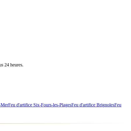
us 24 heures.
-Mer
Feu d'artifice
Six-Fours-les-Plages
Feu d'artifice
Brignoles
Feu