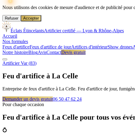
Nous utilisons des cookies de mesure d'audience et de publicité pour 
Refuser
Accepter
Éclats Étincelants
Artificier certifié — Lyon & Rhône-Alpes
Accueil
Nos formules
Feux d'artifice
Feux d'artifice de jour
Artifices d'intérieur
Show drones
A
Notre histoire
Blog
Avis
Contact
Devis gratuit
Artificier
Var
(
83
)
Feu d'artifice à
La Celle
Entreprise de feux d'artifice à La Celle. Feu d'artifice de jour, fumigè
Demander un devis gratuit
06 50 47 62 24
Pour chaque occasion
Feu d'artifice à
La Celle
pour tous vos év
💍