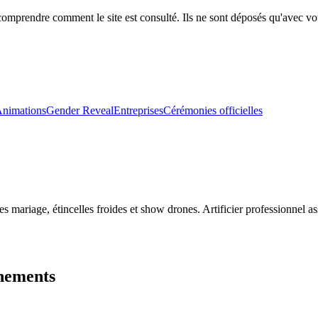
comprendre comment le site est consulté. Ils ne sont déposés qu'avec vo
nimations
Gender Reveal
Entreprises
Cérémonies officielles
nes mariage, étincelles froides et show drones. Artificier professionnel 
énements