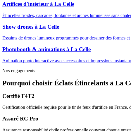
Artifices d'intérieur
à
La Celle
Étincelles froides, cascades, fontaines et arches lumineuses sans cha
Show drones
à
La Celle
Essaims de drones lumineux programmés pour dessiner des formes et m
Photobooth & animations
à
La Celle
Animation photo interactive avec accessoires et impressions instantanée
Nos engagements
Pourquoi choisir
Éclats Étincelants
à
La C
Certifié F4T2
Certification officielle requise pour le tir de feux d'artifice en France
Assuré RC Pro
Assurance responsabilité civile professionnelle couvrant chaque prestat