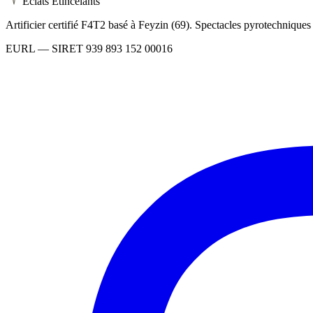
Éclats Étincelants
Artificier certifié F4T2 basé à Feyzin (69). Spectacles pyrotechnique
EURL
— SIRET
939 893 152 00016