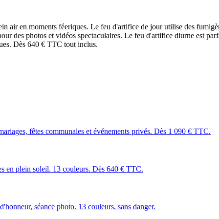
air en moments féeriques. Le feu d'artifice de jour utilise des fumigène
r des photos et vidéos spectaculaires. Le feu d'artifice diurne est par
nues. Dès 640 € TTC tout inclus.
mariages, fêtes communales et événements privés. Dès 1 090 € TTC.
les en plein soleil. 13 couleurs. Dès 640 € TTC.
 d'honneur, séance photo. 13 couleurs, sans danger.