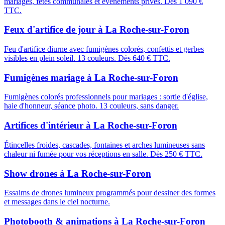
mariages, fêtes communales et événements privés. Dès 1 090 €
TTC.
Feux d'artifice de jour
à
La Roche-sur-Foron
Feu d'artifice diurne avec fumigènes colorés, confettis et gerbes
visibles en plein soleil. 13 couleurs. Dès 640 € TTC.
Fumigènes mariage
à
La Roche-sur-Foron
Fumigènes colorés professionnels pour mariages : sortie d'église,
haie d'honneur, séance photo. 13 couleurs, sans danger.
Artifices d'intérieur
à
La Roche-sur-Foron
Étincelles froides, cascades, fontaines et arches lumineuses sans
chaleur ni fumée pour vos réceptions en salle. Dès 250 € TTC.
Show drones
à
La Roche-sur-Foron
Essaims de drones lumineux programmés pour dessiner des formes
et messages dans le ciel nocturne.
Photobooth & animations
à
La Roche-sur-Foron