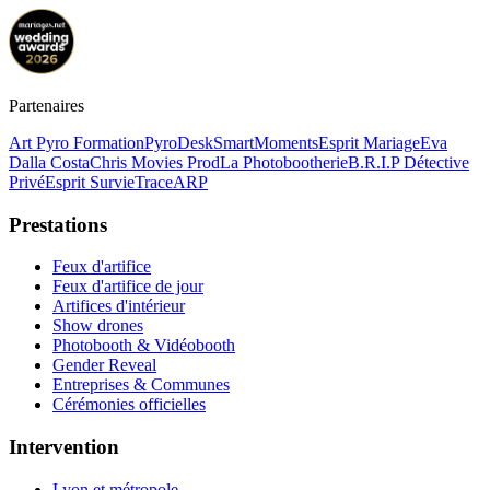
Partenaires
Art Pyro Formation
PyroDesk
SmartMoments
Esprit Mariage
Eva
Dalla Costa
Chris Movies Prod
La Photobootherie
B.R.I.P Détective
Privé
Esprit Survie
TraceARP
Prestations
Feux d'artifice
Feux d'artifice de jour
Artifices d'intérieur
Show drones
Photobooth & Vidéobooth
Gender Reveal
Entreprises & Communes
Cérémonies officielles
Intervention
Lyon et métropole