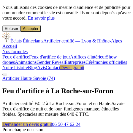
Nous utilisons des cookies de mesure d'audience et de publicité pour
comprendre comment le site est consulté. Ils ne sont déposés qu'avec
votre accord.
En savoir plus
Refuser
Accepter
Éclats Étincelants
Artificier certifié — Lyon & Rhône-Alpes
Accueil
Nos formules
Feux d'artifice
Feux d'artifice de jour
Artifices d'intérieur
Show
drones
Animations
Gender Reveal
Entreprises
Cérémonies officielles
Notre histoire
Blog
Avis
Contact
Devis gratuit
Artificier
Haute-Savoie
(
74
)
Feu d'artifice à
La Roche-sur-Foron
Artificier certifié F4T2 à La Roche-sur-Foron et en Haute-Savoie.
Feux d'artifice de nuit et de jour, fumigènes mariage, étincelles
froides. Spectacles sur mesure dès 640 € TTC.
Demander un devis gratuit
06 50 47 62 24
Pour chaque occasion