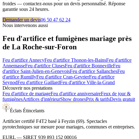
froides — contactez-nous pour un devis personnalisé. Réponse
garantie sous 24 heures.
Demander un devis
06 50 47 62 24
Nous intervenons aussi
Feu d'artifice et fumigènes mariage près
de
La Roche-sur-Foron
Feu d'artifice
Annecy
Feu d'artifice
Thonon-les-Bains
Feu d'artifice
Annemasse
Feu d'artifice
Cluses
Feu d'artifice
Bonneville
Feu
d'artifice
Saint-Julien-en-Genevois
Feu d'artifice
Sallanches
Feu
d'artifice
Rumilly
Feu d'artifice
Cran-Gevrier
Feu d'artifice
Seynod
Feu d'artifice
Gaillard
Feu d'artifice
Ville-la-Grand
Découvrir nos prestations
Feu d'artifice de mariage
Feu d'artifice anniversaire
Feux de jour &
fumigènes
Artifices d'intérieur
Show drones
Prix & tarifs
Devis gratuit
Éclats Étincelants
Artificier certifié F4T2 basé à Feyzin (69). Spectacles
pyrotechniques sur mesure pour mariages, communes et entreprises.
EURL
— SIRET
939 893 152 00016