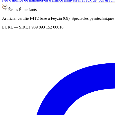
Feu d'artifice de mariage
Feu d'artifice anniversaire
Feux de jour & fu
Éclats Étincelants
Artificier certifié F4T2 basé à Feyzin (69). Spectacles pyrotechnique
EURL
— SIRET
939 893 152 00016