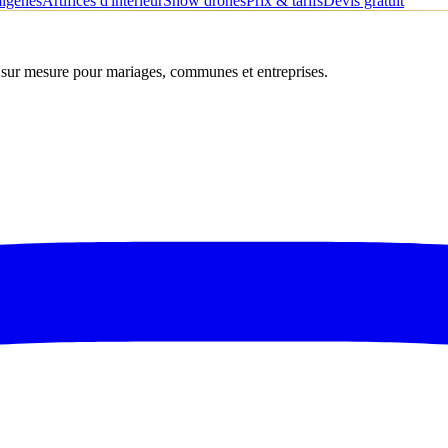
migènes
Artifices d'intérieur
Show drones
Prix & tarifs
Devis gratuit
s sur mesure pour mariages, communes et entreprises.