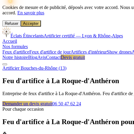
Cookies de mesure et de publicité, déposés avec votre accord.
Nous ut
accord.
En savoir plus
Refuser
Accepter
Éclats Étincelants
Artificier certifié — Lyon & Rhône-Alpes
Accueil
Nos formules
Feux d'artifice
Feux d'artifice de jour
Artifices d'intérieur
Show drones
A
Notre histoire
Blog
Avis
Contact
Devis gratuit
Artificier
Bouches-du-Rhône
(
13
)
Feu d'artifice à
La Roque-d'Anthéron
Entreprise de feux d'artifice à La Roque-d'Anthéron. Feu d'artifice d
Demander un devis gratuit
06 50 47 62 24
Pour chaque occasion
Feu d'artifice à
La Roque-d'Anthéron
pour