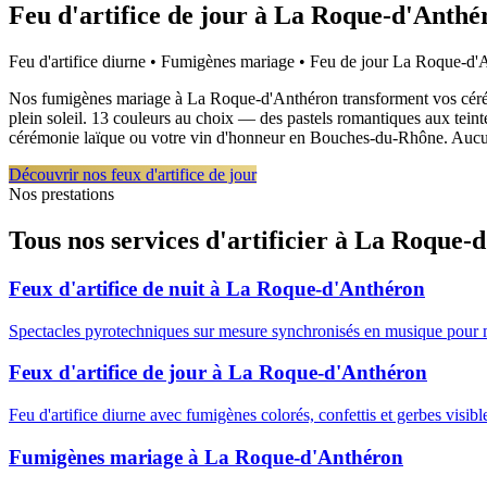
Feu d'artifice de jour à
La Roque-d'Anthé
Feu d'artifice diurne • Fumigènes mariage • Feu de jour
La Roque-d'
Nos fumigènes mariage à La Roque-d'Anthéron transforment vos cérémoni
plein soleil. 13 couleurs au choix — des pastels romantiques aux teinte
cérémonie laïque ou votre vin d'honneur en Bouches-du-Rhône. Aucun 
Découvrir nos feux d'artifice de jour
Nos prestations
Tous nos services d'artificier à
La Roque-d
Feux d'artifice de nuit
à
La Roque-d'Anthéron
Spectacles pyrotechniques sur mesure synchronisés en musique pour 
Feux d'artifice de jour
à
La Roque-d'Anthéron
Feu d'artifice diurne avec fumigènes colorés, confettis et gerbes visib
Fumigènes mariage
à
La Roque-d'Anthéron