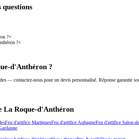
s questions
ron ?
+
Anthéron ?
+
ue-d'Anthéron
?
roides — contactez-nous pour un devis personnalisé. Réponse garantie so
de
La Roque-d'Anthéron
les
Feu d'artifice
Martigues
Feu d'artifice
Aubagne
Feu d'artifice
Salon-d
Gardanne