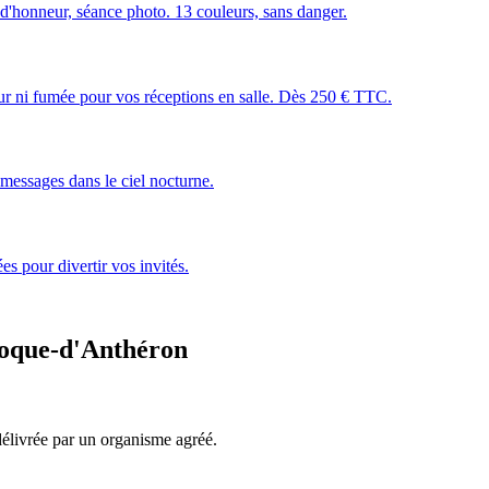
 d'honneur, séance photo. 13 couleurs, sans danger.
leur ni fumée pour vos réceptions en salle. Dès 250 € TTC.
essages dans le ciel nocturne.
s pour divertir vos invités.
oque-d'Anthéron
, délivrée par un organisme agréé.