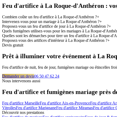
Feu d'artifice à
La Roque-d'Anthéron
: vo
Combien coûte un feu d'artifice à La Roque-d'Anthéron ?
+
Intervenez-vous pour un mariage à La Roque-d'Anthéron ?
+
Proposez-vous un feu d'artifice de jour à La Roque-d'Anthéron ?
+
Quels fumigènes utilisez-vous pour les mariages à La Roque-d'Anthé
Quelles sont les démarches pour tirer un feu d'artifice à La Roque-d'
Proposez-vous des artifices d'intérieur à La Roque-d'Anthéron ?
+
Devis gratuit
Prêt à illuminer votre événement à
La Roq
Feu d'artifice de nuit, feu de jour, fumigènes mariage ou étincelles f
Demander un devis
06 50 47 62 24
Nous intervenons aussi
Feu d'artifice et fumigènes mariage près 
Feu d'artifice
Marseille
Feu d'artifice
Aix-en-Provence
Feu d'artifice
Ar
Vitrolles
Feu d'artifice
Marignane
Feu d'artifice
Miramas
Feu d'artifice
Découvrir nos prestations