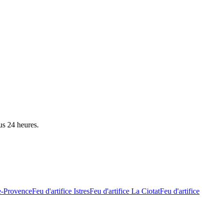
us 24 heures.
e-Provence
Feu d'artifice
Istres
Feu d'artifice
La Ciotat
Feu d'artifice