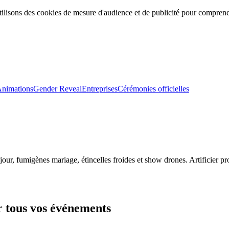
ilisons des cookies de mesure d'audience et de publicité pour comprendr
nimations
Gender Reveal
Entreprises
Cérémonies officielles
e jour, fumigènes mariage, étincelles froides et show drones. Artificie
 tous vos événements