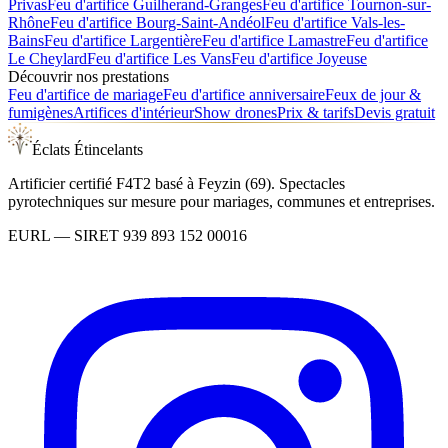
Privas
Feu d'artifice
Guilherand-Granges
Feu d'artifice
Tournon-sur-
Rhône
Feu d'artifice
Bourg-Saint-Andéol
Feu d'artifice
Vals-les-
Bains
Feu d'artifice
Largentière
Feu d'artifice
Lamastre
Feu d'artifice
Le Cheylard
Feu d'artifice
Les Vans
Feu d'artifice
Joyeuse
Découvrir nos prestations
Feu d'artifice de mariage
Feu d'artifice anniversaire
Feux de jour &
fumigènes
Artifices d'intérieur
Show drones
Prix & tarifs
Devis gratuit
Éclats Étincelants
Artificier certifié F4T2 basé à Feyzin (69). Spectacles
pyrotechniques sur mesure pour mariages, communes et entreprises.
EURL
— SIRET
939 893 152 00016