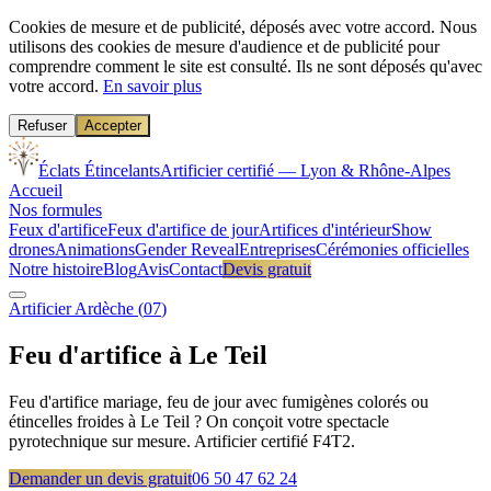
Cookies de mesure et de publicité, déposés avec votre accord.
Nous
utilisons des cookies de mesure d'audience et de publicité pour
comprendre comment le site est consulté. Ils ne sont déposés qu'avec
votre accord.
En savoir plus
Refuser
Accepter
Éclats Étincelants
Artificier certifié — Lyon & Rhône-Alpes
Accueil
Nos formules
Feux d'artifice
Feux d'artifice de jour
Artifices d'intérieur
Show
drones
Animations
Gender Reveal
Entreprises
Cérémonies officielles
Notre histoire
Blog
Avis
Contact
Devis gratuit
Artificier
Ardèche
(
07
)
Feu d'artifice à
Le Teil
Feu d'artifice mariage, feu de jour avec fumigènes colorés ou
étincelles froides à Le Teil ? On conçoit votre spectacle
pyrotechnique sur mesure. Artificier certifié F4T2.
Demander un devis gratuit
06 50 47 62 24