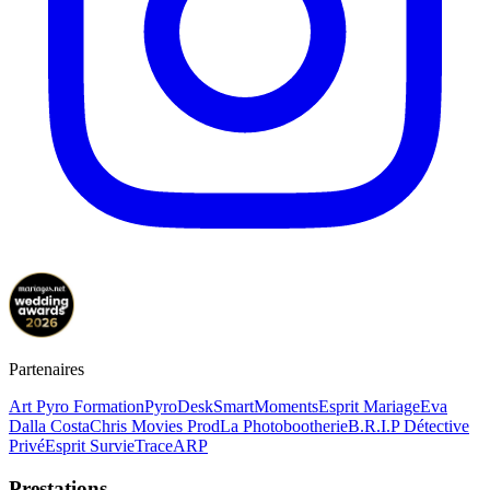
Partenaires
Art Pyro Formation
PyroDesk
SmartMoments
Esprit Mariage
Eva
Dalla Costa
Chris Movies Prod
La Photobootherie
B.R.I.P Détective
Privé
Esprit Survie
TraceARP
Prestations