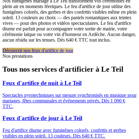
Nos fumigènes mariage à Le Teil transforment vos cérémonies en
plein air en moments féeriques. Le feu d'artifice de jour utilise des
fumigènes colorés, des gerbes et des confettis visibles même en plein
soleil. 13 couleurs au choix — des pastels romantiques aux teintes
vives — pour des photos et vidéos spectaculaires. Le feu d'artifice
diurne est parfait pour accompagner votre sortie de mairie, votre
cérémonie laïque ou votre vin d'honneur en Ardèche. Aucun danger,
aucun résidu sur les tenues. Dès 640 € TTC tout inclus.
Découvrir nos feux d'artifice de jour
Nos prestations
Tous nos services d'artificier à
Le Teil
Feux d'artifice de nuit
à
Le Teil
Spectacles pyrotechniques sur mesure synchronisés en musique pour
mariages, fêtes communales et événements privés. Dès 1 090 €
TTC.
Feux d'artifice de jour
à
Le Teil
Feu d'artifice diurne avec fumigènes colorés, confettis et gerbes
visibles en plein soleil. 13 couleurs. Dès 640 € TTC.