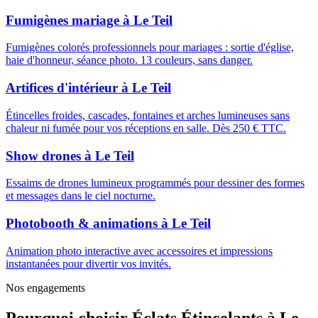
Fumigènes mariage
à
Le Teil
Fumigènes colorés professionnels pour mariages : sortie d'église,
haie d'honneur, séance photo. 13 couleurs, sans danger.
Artifices d'intérieur
à
Le Teil
Étincelles froides, cascades, fontaines et arches lumineuses sans
chaleur ni fumée pour vos réceptions en salle. Dès 250 € TTC.
Show drones
à
Le Teil
Essaims de drones lumineux programmés pour dessiner des formes
et messages dans le ciel nocturne.
Photobooth & animations
à
Le Teil
Animation photo interactive avec accessoires et impressions
instantanées pour divertir vos invités.
Nos engagements
Pourquoi choisir
Éclats Étincelants
à
Le