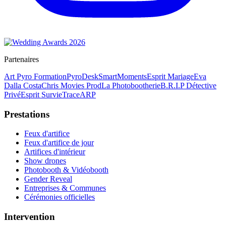
Partenaires
Art Pyro Formation
PyroDesk
SmartMoments
Esprit Mariage
Eva
Dalla Costa
Chris Movies Prod
La Photobootherie
B.R.I.P Détective
Privé
Esprit Survie
TraceARP
Prestations
Feux d'artifice
Feux d'artifice de jour
Artifices d'intérieur
Show drones
Photobooth & Vidéobooth
Gender Reveal
Entreprises & Communes
Cérémonies officielles
Intervention