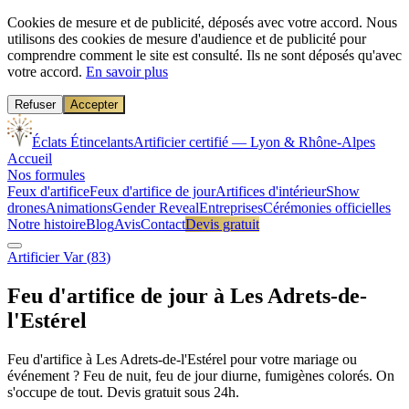
Cookies de mesure et de publicité, déposés avec votre accord.
Nous
utilisons des cookies de mesure d'audience et de publicité pour
comprendre comment le site est consulté. Ils ne sont déposés qu'avec
votre accord.
En savoir plus
Refuser
Accepter
Éclats Étincelants
Artificier certifié — Lyon & Rhône-Alpes
Accueil
Nos formules
Feux d'artifice
Feux d'artifice de jour
Artifices d'intérieur
Show
drones
Animations
Gender Reveal
Entreprises
Cérémonies officielles
Notre histoire
Blog
Avis
Contact
Devis gratuit
Artificier
Var
(
83
)
Feu d'artifice de jour à
Les Adrets-de-
l'Estérel
Feu d'artifice à Les Adrets-de-l'Estérel pour votre mariage ou
événement ? Feu de nuit, feu de jour diurne, fumigènes colorés. On
s'occupe de tout. Devis gratuit sous 24h.