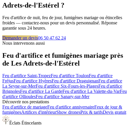
Adrets-de-l'Estérel
?
Feu d'artifice de nuit, feu de jour, fumigènes mariage ou étincelles
froides — contactez-nous pour un devis personnalisé. Réponse
garantie sous 24 heures.
Demander un devis
06 50 47 62 24
Nous intervenons aussi
Feu d'artifice et fumigènes mariage près
de
Les Adrets-de-l'Estérel
Feu d'artifice
Saint-Tropez
Feu d'artifice
Toulon
Feu d'artifice
Fréjus
Feu d'artifice
Hyères
Feu d'artifice
Draguignan
Feu d'artifice
La Seyne-sur-Mer
Feu d'artifice
Six-Fours-les-Plages
Feu d'artifice
Brignoles
Feu d'artifice
La Garde
Feu d'artifice
La Valette-du-Var
Feu
d'artifice
Ollioules
Feu d'artifice
Sanary-sur-Mer
Découvrir nos prestations
Feu d'artifice de mariage
Feu d'artifice anniversaire
Feux de jour &
fumigènes
Artifices d'intérieur
Show drones
Prix & tarifs
Devis gratuit
Éclats Étincelants