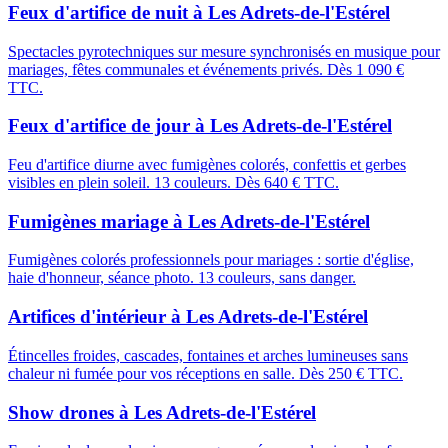
Feux d'artifice de nuit
à
Les Adrets-de-l'Estérel
Spectacles pyrotechniques sur mesure synchronisés en musique pour
mariages, fêtes communales et événements privés. Dès 1 090 €
TTC.
Feux d'artifice de jour
à
Les Adrets-de-l'Estérel
Feu d'artifice diurne avec fumigènes colorés, confettis et gerbes
visibles en plein soleil. 13 couleurs. Dès 640 € TTC.
Fumigènes mariage
à
Les Adrets-de-l'Estérel
Fumigènes colorés professionnels pour mariages : sortie d'église,
haie d'honneur, séance photo. 13 couleurs, sans danger.
Artifices d'intérieur
à
Les Adrets-de-l'Estérel
Étincelles froides, cascades, fontaines et arches lumineuses sans
chaleur ni fumée pour vos réceptions en salle. Dès 250 € TTC.
Show drones
à
Les Adrets-de-l'Estérel