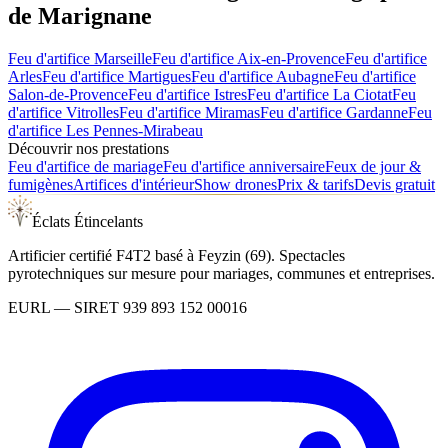
de
Marignane
Feu d'artifice
Marseille
Feu d'artifice
Aix-en-Provence
Feu d'artifice
Arles
Feu d'artifice
Martigues
Feu d'artifice
Aubagne
Feu d'artifice
Salon-de-Provence
Feu d'artifice
Istres
Feu d'artifice
La Ciotat
Feu
d'artifice
Vitrolles
Feu d'artifice
Miramas
Feu d'artifice
Gardanne
Feu
d'artifice
Les Pennes-Mirabeau
Découvrir nos prestations
Feu d'artifice de mariage
Feu d'artifice anniversaire
Feux de jour &
fumigènes
Artifices d'intérieur
Show drones
Prix & tarifs
Devis gratuit
Éclats Étincelants
Artificier certifié F4T2 basé à Feyzin (69). Spectacles
pyrotechniques sur mesure pour mariages, communes et entreprises.
EURL
— SIRET
939 893 152 00016