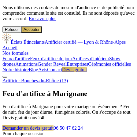
Nous utilisons des cookies de mesure d'audience et de publicité pour
comprendre comment le site est consulté. Ils ne sont déposés qu'avec
votre accord.
En savoir plus
Refuser
Accepter
Éclats Étincelants
Artificier certifié — Lyon & Rhône-Alpes
Accueil
Nos formules
Feux d'artifice
Feux d'artifice de jour
Artifices d'intérieur
Show
drones
Animations
Gender Reveal
Entreprises
Cérémonies officielles
Notre histoire
Blog
Avis
Contact
Devis gratuit
Artificier
Bouches-du-Rhône
(
13
)
Feu d'artifice à
Marignane
Feu d'artifice à Marignane pour votre mariage ou événement ? Feu
de nuit, feu de jour diurne, fumigènes colorés. On s'occupe de tout.
Devis gratuit sous 24h.
Demander un devis gratuit
06 50 47 62 24
Pour chaque occasion