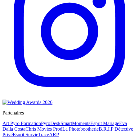
Partenaires
Art Pyro Formation
PyroDesk
SmartMoments
Esprit Mariage
Eva
Dalla Costa
Chris Movies Prod
La Photobootherie
B.R.I.P Détective
Privé
Esprit Survie
TraceARP