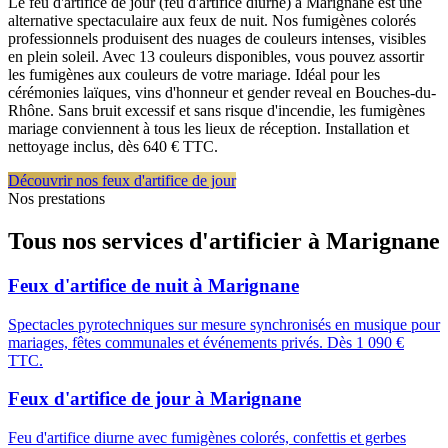
Le feu d'artifice de jour (feu d'artifice diurne) à Marignane est une
alternative spectaculaire aux feux de nuit. Nos fumigènes colorés
professionnels produisent des nuages de couleurs intenses, visibles
en plein soleil. Avec 13 couleurs disponibles, vous pouvez assortir
les fumigènes aux couleurs de votre mariage. Idéal pour les
cérémonies laïques, vins d'honneur et gender reveal en Bouches-du-
Rhône. Sans bruit excessif et sans risque d'incendie, les fumigènes
mariage conviennent à tous les lieux de réception. Installation et
nettoyage inclus, dès 640 € TTC.
Découvrir nos feux d'artifice de jour
Nos prestations
Tous nos services d'artificier à
Marignane
Feux d'artifice de nuit
à
Marignane
Spectacles pyrotechniques sur mesure synchronisés en musique pour
mariages, fêtes communales et événements privés. Dès 1 090 €
TTC.
Feux d'artifice de jour
à
Marignane
Feu d'artifice diurne avec fumigènes colorés, confettis et gerbes