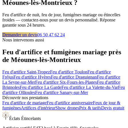
Méounes-lès-Montrieux
?
Feu d'artifice de nuit, feu de jour, fumigènes mariage ou étincelles
froides — contactez-nous pour un devis personnalisé. Réponse
garantie sous 24 heures.
Demander un devis
06 50 47 62 24
Nous intervenons aussi
Feu d'artifice et fumigènes mariage près
de
Méounes-lès-Montrieux
Feu d'artifice
Saint-Tropez
Feu d'artifice
Toulon
Feu d'artifice
Fréjus
Feu d'artifice
Hyères
Feu d'artifice
Draguignan
Feu d'artifice
La Seyne-sur-Mer
Feu d'artifice
Six-Fours-les-Plages
Feu d'artifice
Brignoles
Feu d'artifice
La Garde
Feu d'artifice
La Valette-du-Var
Feu
d'artifice
Ollioules
Feu d'artifice
Sanary-sur-Mer
Découvrir nos prestations
Feu d'artifice de mariage
Feu d'artifice anniversaire
Feux de jour &
fumigènes
Artifices d'intérieur
Show drones
Prix & tarifs
Devis gratuit
Éclats Étincelants