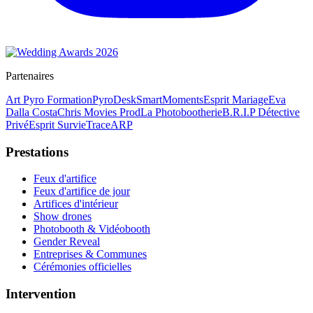
Partenaires
Art Pyro Formation
PyroDesk
SmartMoments
Esprit Mariage
Eva
Dalla Costa
Chris Movies Prod
La Photobootherie
B.R.I.P Détective
Privé
Esprit Survie
TraceARP
Prestations
Feux d'artifice
Feux d'artifice de jour
Artifices d'intérieur
Show drones
Photobooth & Vidéobooth
Gender Reveal
Entreprises & Communes
Cérémonies officielles
Intervention