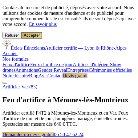
Cookies de mesure et de publicité, déposés avec votre accord.
Nous
utilisons des cookies de mesure d'audience et de publicité pour
comprendre comment le site est consulté. Ils ne sont déposés qu'avec
votre accord.
En savoir plus
Refuser
Accepter
Éclats Étincelants
Artificier certifié — Lyon & Rhône-Alpes
Accueil
Nos formules
Feux d'artifice
Feux d'artifice de jour
Artifices d'intérieur
Show
drones
Animations
Gender Reveal
Entreprises
Cérémonies officielles
Notre histoire
Blog
Avis
Contact
Devis gratuit
Artificier
Var
(
83
)
Feu d'artifice à
Méounes-lès-Montrieux
Artificier certifié F4T2 à Méounes-lès-Montrieux et en Var. Feux
d'artifice de nuit et de jour, fumigènes mariage, étincelles froides.
Spectacles sur mesure dès 640 € TTC.
Demander un devis gratuit
06 50 47 62 24