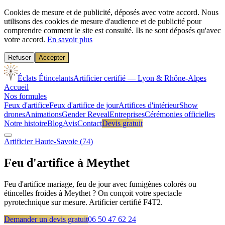
Cookies de mesure et de publicité, déposés avec votre accord.
Nous
utilisons des cookies de mesure d'audience et de publicité pour
comprendre comment le site est consulté. Ils ne sont déposés qu'avec
votre accord.
En savoir plus
Refuser
Accepter
Éclats Étincelants
Artificier certifié — Lyon & Rhône-Alpes
Accueil
Nos formules
Feux d'artifice
Feux d'artifice de jour
Artifices d'intérieur
Show
drones
Animations
Gender Reveal
Entreprises
Cérémonies officielles
Notre histoire
Blog
Avis
Contact
Devis gratuit
Artificier
Haute-Savoie
(
74
)
Feu d'artifice à
Meythet
Feu d'artifice mariage, feu de jour avec fumigènes colorés ou
étincelles froides à Meythet ? On conçoit votre spectacle
pyrotechnique sur mesure. Artificier certifié F4T2.
Demander un devis gratuit
06 50 47 62 24