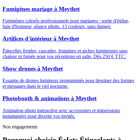
Fumigènes mariage
à
Meythet
Fumigènes colorés professionnels pour mariages : sortie d'église,
haie d'honneur, séance photo. 13 couleurs, sans danger.
Artifices d'intérieur
à
Meythet
Étincelles froides, cascades, fontaines et arches lumineuses sans
chaleur ni fumée pour vos réceptions en salle. Dès 250 € TTC.
Show drones
à
Meythet
Essaims de drones lumineux programmés pour dessiner des formes
et messages dans le ciel nocturne.
Photobooth & animations
à
Meythet
Animation photo interactive avec accessoires et impressions
instantanées pour divertir vos invités.
Nos engagements
Pourquoi choisir
Éclats Étincelants
à