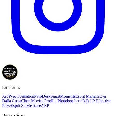
Partenaires
Art Pyro Formation
PyroDesk
SmartMoments
Esprit Mariage
Eva
Dalla Costa
Chris Movies Prod
La Photobootherie
B.R.I.P Détective
Privé
Esprit Survie
TraceARP
Prestations