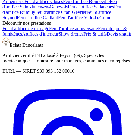
Annemasse
Feu d'artifice
Cluses
Feu d'artifice
Bonneville
Feu
d'artifice
Saint-Julien-en-Genevois
Feu d'artifice
Sallanches
Feu
d'artifice
Rumilly
Feu d'artifice
Cran-Gevrier
Feu d'artifice
Seynod
Feu d'artifice
Gaillard
Feu d'artifice
Ville-la-Grand
Découvrir nos prestations
Feu d'artifice de mariage
Feu d'artifice anniversaire
Feux de jour &
fumigènes
Artifices d'intérieur
Show drones
Prix & tarifs
Devis gratuit
Éclats Étincelants
Artificier certifié F4T2 basé à Feyzin (69). Spectacles
pyrotechniques sur mesure pour mariages, communes et entreprises.
EURL
— SIRET
939 893 152 00016