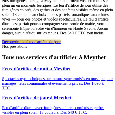
Nos fumigènes mariage à Meythet transforment vos cérémonies en
plein air en moments féeriques. Le feu d'artifice de jour utilise des
fumigènes colorés, des gerbes et des confettis visibles même en plein
soleil. 13 couleurs au choix — des pastels romantiques aux teintes
vives — pour des photos et vidéos spectaculaires. Le feu d'artifice
diurne est parfait pour accompagner votre sortie de mairie, votre
cérémonie laïque ou votre vin d'honneur en Haute-Savoie. Aucun
danger, aucun résidu sur les tenues. Dès 640 € TTC tout inclus.
Découvrir nos feux d'artifice de jour
Nos prestations
Tous nos services d'artificier à
Meythet
Feux d'artifice de nuit
à
Meythet
Spectacles pyrotechniques sur mesure synchronisés en musique pour
mariages, fêtes communales et événements privés. Dès 1 090 €
TTC.
Feux d'artifice de jour
à
Meythet
Feu d'artifice diurne avec fumigènes colorés, confettis et gerbes
visibles en plein soleil. 13 couleurs. Dès 640 € TTC.