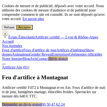
Cookies de mesure et de publicité, déposés avec votre accord.
Nous
utilisons des cookies de mesure d'audience et de publicité pour
comprendre comment le site est consulté. Ils ne sont déposés qu'avec
votre accord.
En savoir plus
Refuser
Accepter
Éclats Étincelants
Artificier certifié — Lyon & Rhône-Alpes
Accueil
Nos formules
Feux d'artifice
Feux d'artifice de jour
Artifices d'intérieur
Show
drones
Animations
Gender Reveal
Entreprises
Cérémonies officielles
Notre histoire
Blog
Avis
Contact
Devis gratuit
Artificier
Ain
(
01
)
Feu d'artifice à
Montagnat
Artificier certifié F4T2 à Montagnat et en Ain. Feux d'artifice de nuit
et de jour, fumigènes mariage, étincelles froides. Spectacles sur
mesure dès 640 € TTC.
Demander un devis gratuit
06 50 47 62 24