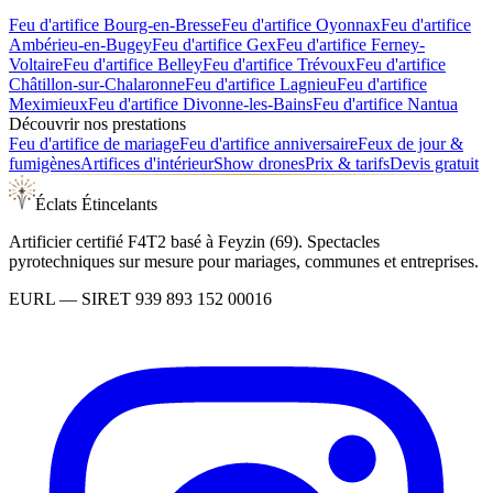
Feu d'artifice
Bourg-en-Bresse
Feu d'artifice
Oyonnax
Feu d'artifice
Ambérieu-en-Bugey
Feu d'artifice
Gex
Feu d'artifice
Ferney-
Voltaire
Feu d'artifice
Belley
Feu d'artifice
Trévoux
Feu d'artifice
Châtillon-sur-Chalaronne
Feu d'artifice
Lagnieu
Feu d'artifice
Meximieux
Feu d'artifice
Divonne-les-Bains
Feu d'artifice
Nantua
Découvrir nos prestations
Feu d'artifice de mariage
Feu d'artifice anniversaire
Feux de jour &
fumigènes
Artifices d'intérieur
Show drones
Prix & tarifs
Devis gratuit
Éclats Étincelants
Artificier certifié F4T2 basé à Feyzin (69). Spectacles
pyrotechniques sur mesure pour mariages, communes et entreprises.
EURL
— SIRET
939 893 152 00016