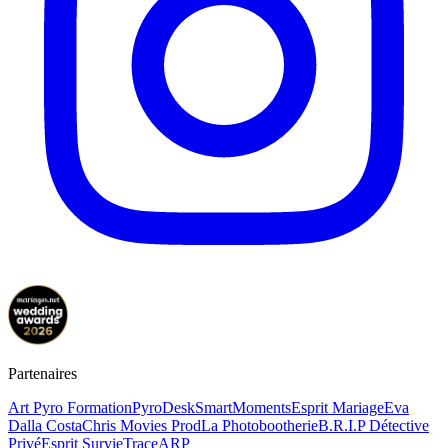
Partenaires
Art Pyro Formation
PyroDesk
SmartMoments
Esprit Mariage
Eva
Dalla Costa
Chris Movies Prod
La Photobootherie
B.R.I.P Détective
Privé
Esprit Survie
TraceARP