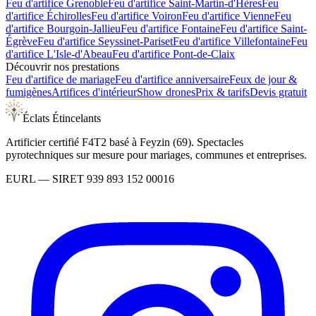
Feu d'artifice
Grenoble
Feu d'artifice
Saint-Martin-d'Hères
Feu
d'artifice
Échirolles
Feu d'artifice
Voiron
Feu d'artifice
Vienne
Feu
d'artifice
Bourgoin-Jallieu
Feu d'artifice
Fontaine
Feu d'artifice
Saint-
Égrève
Feu d'artifice
Seyssinet-Pariset
Feu d'artifice
Villefontaine
Feu
d'artifice
L'Isle-d'Abeau
Feu d'artifice
Pont-de-Claix
Découvrir nos prestations
Feu d'artifice de mariage
Feu d'artifice anniversaire
Feux de jour &
fumigènes
Artifices d'intérieur
Show drones
Prix & tarifs
Devis gratuit
Éclats Étincelants
Artificier certifié F4T2 basé à Feyzin (69). Spectacles
pyrotechniques sur mesure pour mariages, communes et entreprises.
EURL
— SIRET
939 893 152 00016