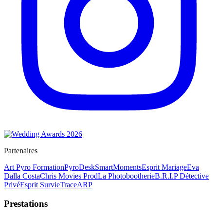
Partenaires
Art Pyro Formation
PyroDesk
SmartMoments
Esprit Mariage
Eva
Dalla Costa
Chris Movies Prod
La Photobootherie
B.R.I.P Détective
Privé
Esprit Survie
TraceARP
Prestations