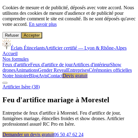
Cookies de mesure et de publicité, déposés avec votre accord.
Nous
utilisons des cookies de mesure d'audience et de publicité pour
comprendre comment le site est consulté. Ils ne sont déposés qu'avec
votre accord.
En savoir plus
Refuser
Accepter
Éclats Étincelants
Artificier certifié — Lyon & Rhône-Alpes
Accueil
Nos formules
Feux d'artifice
Feux d'artifice de jour
Artifices d'intérieur
Show
drones
Animations
Gender Reveal
Entreprises
Cérémonies officielles
Notre histoire
Blog
Avis
Contact
Devis gratuit
Artificier
Isère
(
38
)
Feu d'artifice mariage à
Morestel
Entreprise de feux d'artifice à Morestel. Feu d'artifice de jour,
fumigènes mariage, étincelles froides et show drones. Artificier
professionnel assuré RC Pro en Isère.
Demander un devis gratuit
06 50 47 62 24