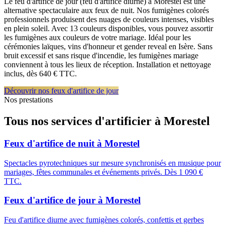
Le feu d'artifice de jour (feu d'artifice diurne) à Morestel est une
alternative spectaculaire aux feux de nuit. Nos fumigènes colorés
professionnels produisent des nuages de couleurs intenses, visibles
en plein soleil. Avec 13 couleurs disponibles, vous pouvez assortir
les fumigènes aux couleurs de votre mariage. Idéal pour les
cérémonies laïques, vins d'honneur et gender reveal en Isère. Sans
bruit excessif et sans risque d'incendie, les fumigènes mariage
conviennent à tous les lieux de réception. Installation et nettoyage
inclus, dès 640 € TTC.
Découvrir nos feux d'artifice de jour
Nos prestations
Tous nos services d'artificier à
Morestel
Feux d'artifice de nuit
à
Morestel
Spectacles pyrotechniques sur mesure synchronisés en musique pour
mariages, fêtes communales et événements privés. Dès 1 090 €
TTC.
Feux d'artifice de jour
à
Morestel
Feu d'artifice diurne avec fumigènes colorés, confettis et gerbes