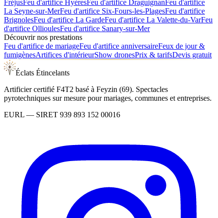
Fréjus
Feu d'artifice
Hyères
Feu d'artifice
Draguignan
Feu d'artifice
La Seyne-sur-Mer
Feu d'artifice
Six-Fours-les-Plages
Feu d'artifice
Brignoles
Feu d'artifice
La Garde
Feu d'artifice
La Valette-du-Var
Feu
d'artifice
Ollioules
Feu d'artifice
Sanary-sur-Mer
Découvrir nos prestations
Feu d'artifice de mariage
Feu d'artifice anniversaire
Feux de jour &
fumigènes
Artifices d'intérieur
Show drones
Prix & tarifs
Devis gratuit
Éclats Étincelants
Artificier certifié F4T2 basé à Feyzin (69). Spectacles
pyrotechniques sur mesure pour mariages, communes et entreprises.
EURL
— SIRET
939 893 152 00016