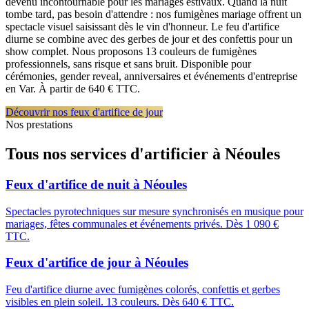
devenu incontournable pour les mariages estivaux. Quand la nuit
tombe tard, pas besoin d'attendre : nos fumigènes mariage offrent un
spectacle visuel saisissant dès le vin d'honneur. Le feu d'artifice
diurne se combine avec des gerbes de jour et des confettis pour un
show complet. Nous proposons 13 couleurs de fumigènes
professionnels, sans risque et sans bruit. Disponible pour
cérémonies, gender reveal, anniversaires et événements d'entreprise
en Var. À partir de 640 € TTC.
Découvrir nos feux d'artifice de jour
Nos prestations
Tous nos services d'artificier à
Néoules
Feux d'artifice de nuit
à
Néoules
Spectacles pyrotechniques sur mesure synchronisés en musique pour
mariages, fêtes communales et événements privés. Dès 1 090 €
TTC.
Feux d'artifice de jour
à
Néoules
Feu d'artifice diurne avec fumigènes colorés, confettis et gerbes
visibles en plein soleil. 13 couleurs. Dès 640 € TTC.