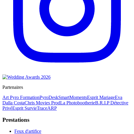
Partenaires
Art Pyro Formation
PyroDesk
SmartMoments
Esprit Mariage
Eva
Dalla Costa
Chris Movies Prod
La Photobootherie
B.R.I.P Détective
Privé
Esprit Survie
TraceARP
Prestations
Feux d'artifice