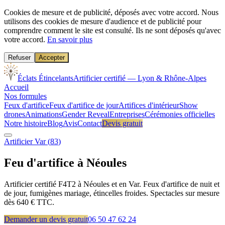
Cookies de mesure et de publicité, déposés avec votre accord.
Nous
utilisons des cookies de mesure d'audience et de publicité pour
comprendre comment le site est consulté. Ils ne sont déposés qu'avec
votre accord.
En savoir plus
Refuser
Accepter
Éclats Étincelants
Artificier certifié — Lyon & Rhône-Alpes
Accueil
Nos formules
Feux d'artifice
Feux d'artifice de jour
Artifices d'intérieur
Show
drones
Animations
Gender Reveal
Entreprises
Cérémonies officielles
Notre histoire
Blog
Avis
Contact
Devis gratuit
Artificier
Var
(
83
)
Feu d'artifice à
Néoules
Artificier certifié F4T2 à Néoules et en Var. Feux d'artifice de nuit et
de jour, fumigènes mariage, étincelles froides. Spectacles sur mesure
dès 640 € TTC.
Demander un devis gratuit
06 50 47 62 24