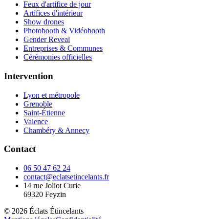
Feux d'artifice de jour
Artifices d'intérieur
Show drones
Photobooth & Vidéobooth
Gender Reveal
Entreprises & Communes
Cérémonies officielles
Intervention
Lyon et métropole
Grenoble
Saint-Étienne
Valence
Chambéry & Annecy
Contact
06 50 47 62 24
contact@eclatsetincelants.fr
14 rue Joliot Curie
69320
Feyzin
©
2026
Éclats Étincelants