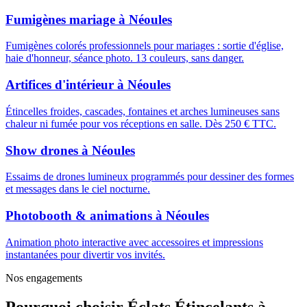
Fumigènes mariage
à
Néoules
Fumigènes colorés professionnels pour mariages : sortie d'église,
haie d'honneur, séance photo. 13 couleurs, sans danger.
Artifices d'intérieur
à
Néoules
Étincelles froides, cascades, fontaines et arches lumineuses sans
chaleur ni fumée pour vos réceptions en salle. Dès 250 € TTC.
Show drones
à
Néoules
Essaims de drones lumineux programmés pour dessiner des formes
et messages dans le ciel nocturne.
Photobooth & animations
à
Néoules
Animation photo interactive avec accessoires et impressions
instantanées pour divertir vos invités.
Nos engagements
Pourquoi choisir
Éclats Étincelants
à