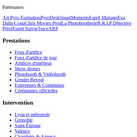
Partenaires
Art Pyro Formation
PyroDesk
SmartMoments
Esprit Mariage
Eva
Dalla Costa
Chris Movies Prod
La Photobootherie
B.R.I.P Détective
Privé
Esprit Survie
TraceARP
Prestations
Feux d'artifice
Feux d'artifice de jour
Artifices d'intérieur
Show drones
Photobooth & Vidéobooth
Gender Reveal
Entreprises & Communes
Cérémonies officielles
Intervention
Lyon et métropole
Grenoble
Saint-Étienne
Valence
Chambéry & Annecy