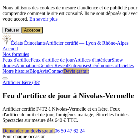
Nous utilisons des cookies de mesure d'audience et de publicité pour
comprendre comment le site est consulté. Ils ne sont déposés qu'avec
votre accord.
En savoir plus
Refuser
Accepter
Éclats Étincelants
Artificier certifié — Lyon & Rhône-Alpes
Accueil
Nos formules
Feux d'artifice
Feux d'artifice de jour
Artifices d'intérieur
Show
drones
Animations
Gender Reveal
Entreprises
Cérémonies officielles
Notre histoire
Blog
Avis
Contact
Devis gratuit
Artificier
Isère
(
38
)
Feu d'artifice de jour à
Nivolas-Vermelle
Artificier certifié F4T2 à Nivolas-Vermelle et en Isère. Feux
d'artifice de nuit et de jour, fumigènes mariage, étincelles froides.
Spectacles sur mesure dès 640 € TTC.
Demander un devis gratuit
06 50 47 62 24
Pour chaque occasion