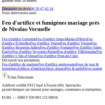
garantie sous 24 heures.
Demander un devis
06 50 47 62 24
Nous intervenons aussi
Feu d'artifice et fumigènes mariage près
de
Nivolas-Vermelle
Feu d'artifice
Grenoble
Feu d'artifice
Saint-Martin-d'Hères
Feu
d'artifice
Échirolles
Feu d'artifice
Voiron
Feu d'artifice
Vienne
Feu
d'artifice
Bourgoin-Jallieu
Feu d'artifice
Fontaine
Feu d'artifice
Saint-
Égrève
Feu d'artifice
Seyssinet-Pariset
Feu d'artifice
Villefontaine
Feu
d'artifice
L'Isle-d'Abeau
Feu d'artifice
Pont-de-Claix
Découvrir nos prestations
Feu d'artifice de mariage
Feu d'artifice anniversaire
Feux de jour &
fumigènes
Artifices d'intérieur
Show drones
Prix & tarifs
Devis gratuit
Éclats Étincelants
Artificier certifié F4T2 basé à Feyzin (69). Spectacles
pyrotechniques sur mesure pour mariages, communes et entreprises.
EURL
— SIRET
939 893 152 00016