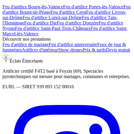
Feu d'artifice
Bourg-lès-Valence
Feu d'artifice
Portes-lès-Valence
Feu
d'artifice
Bourg-de-Péage
Feu d'artifice
Crest
Feu d'artifice
Livron-
sur-Drôme
Feu d'artifice
Loriol-sur-Drôme
Feu d'artifice
Tain-
l'Hermitage
Feu d'artifice
Die
Feu d'artifice
Donzère
Feu d'artifice
Nyons
Feu d'artifice
Saint-Paul-Trois-Châteaux
Feu d'artifice
Saint-
Marcel-lès-Valence
Découvrir nos prestations
Feu d'artifice de mariage
Feu d'artifice anniversaire
Feux de jour &
fumigènes
Artifices d'intérieur
Show drones
Prix & tarifs
Devis gratuit
Éclats Étincelants
Artificier certifié F4T2 basé à Feyzin (69). Spectacles
pyrotechniques sur mesure pour mariages, communes et entreprises.
EURL
— SIRET
939 893 152 00016