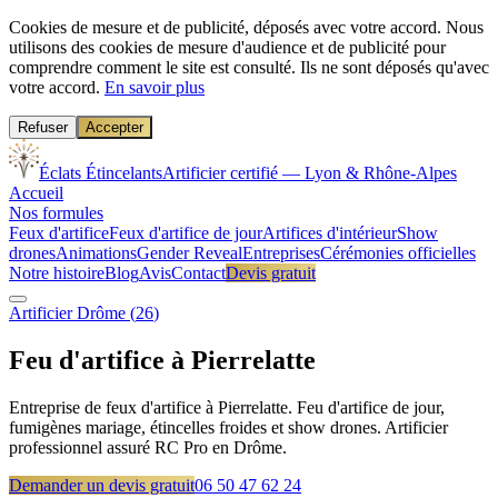
Cookies de mesure et de publicité, déposés avec votre accord.
Nous
utilisons des cookies de mesure d'audience et de publicité pour
comprendre comment le site est consulté. Ils ne sont déposés qu'avec
votre accord.
En savoir plus
Refuser
Accepter
Éclats Étincelants
Artificier certifié — Lyon & Rhône-Alpes
Accueil
Nos formules
Feux d'artifice
Feux d'artifice de jour
Artifices d'intérieur
Show
drones
Animations
Gender Reveal
Entreprises
Cérémonies officielles
Notre histoire
Blog
Avis
Contact
Devis gratuit
Artificier
Drôme
(
26
)
Feu d'artifice à
Pierrelatte
Entreprise de feux d'artifice à Pierrelatte. Feu d'artifice de jour,
fumigènes mariage, étincelles froides et show drones. Artificier
professionnel assuré RC Pro en Drôme.
Demander un devis gratuit
06 50 47 62 24