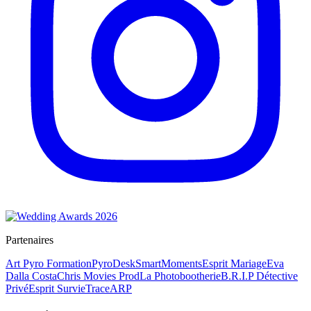
Partenaires
Art Pyro Formation
PyroDesk
SmartMoments
Esprit Mariage
Eva
Dalla Costa
Chris Movies Prod
La Photobootherie
B.R.I.P Détective
Privé
Esprit Survie
TraceARP