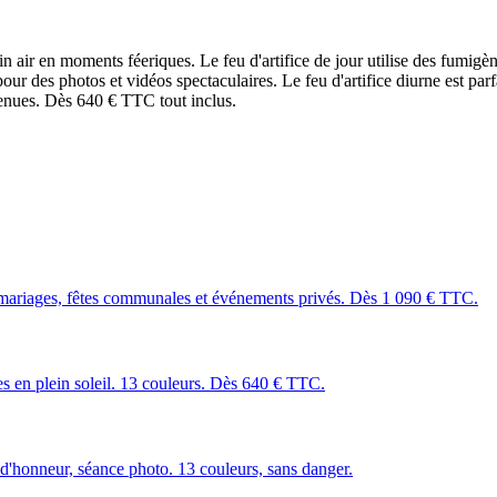
ir en moments féeriques. Le feu d'artifice de jour utilise des fumigènes
r des photos et vidéos spectaculaires. Le feu d'artifice diurne est par
tenues. Dès 640 € TTC tout inclus.
mariages, fêtes communales et événements privés. Dès 1 090 € TTC.
les en plein soleil. 13 couleurs. Dès 640 € TTC.
 d'honneur, séance photo. 13 couleurs, sans danger.