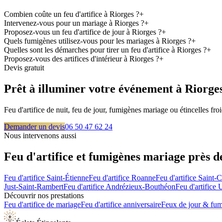
Combien coûte un feu d'artifice à Riorges ?
+
Intervenez-vous pour un mariage à Riorges ?
+
Proposez-vous un feu d'artifice de jour à Riorges ?
+
Quels fumigènes utilisez-vous pour les mariages à Riorges ?
+
Quelles sont les démarches pour tirer un feu d'artifice à Riorges ?
+
Proposez-vous des artifices d'intérieur à Riorges ?
+
Devis gratuit
Prêt à illuminer votre événement à
Riorge
Feu d'artifice de nuit, feu de jour, fumigènes mariage ou étincelles f
Demander un devis
06 50 47 62 24
Nous intervenons aussi
Feu d'artifice et fumigènes mariage près 
Feu d'artifice
Saint-Étienne
Feu d'artifice
Roanne
Feu d'artifice
Saint-
Just-Saint-Rambert
Feu d'artifice
Andrézieux-Bouthéon
Feu d'artifice
U
Découvrir nos prestations
Feu d'artifice de mariage
Feu d'artifice anniversaire
Feux de jour & fu