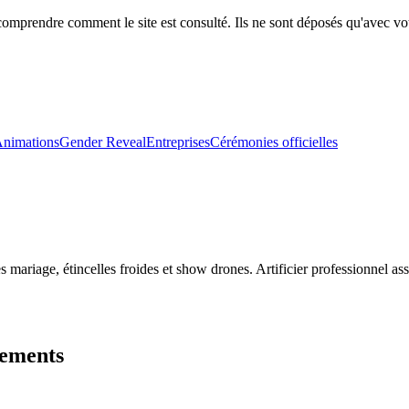
comprendre comment le site est consulté. Ils ne sont déposés qu'avec vo
nimations
Gender Reveal
Entreprises
Cérémonies officielles
nes mariage, étincelles froides et show drones. Artificier professionnel a
nements