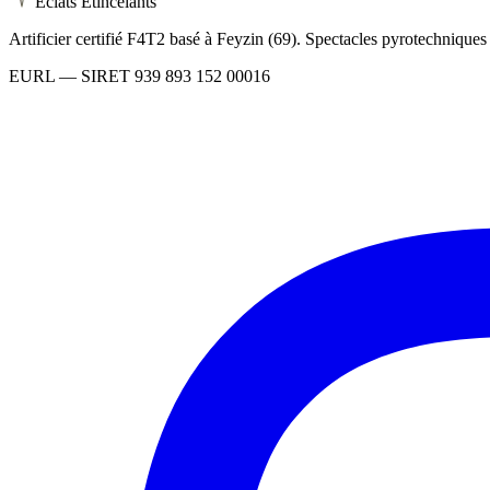
Éclats Étincelants
Artificier certifié F4T2 basé à Feyzin (69). Spectacles pyrotechnique
EURL
— SIRET
939 893 152 00016