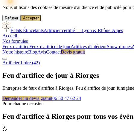
Nous utilisons des cookies de mesure d'audience et de publicité pour 
Refuser
Accepter
Éclats Étincelants
Artificier certifié — Lyon & Rhône-Alpes
Accueil
Nos formules
Feux d'artifice
Feux d'artifice de jour
Artifices d'intérieur
Show drones
A
Notre histoire
Blog
Avis
Contact
Devis gratuit
Artificier
Loire
(
42
)
Feu d'artifice de jour à
Riorges
Entreprise de feux d'artifice à Riorges. Feu d'artifice de jour, fumigè
Demander un devis gratuit
06 50 47 62 24
Pour chaque occasion
Feu d'artifice à
Riorges
pour tous vos évé
💍