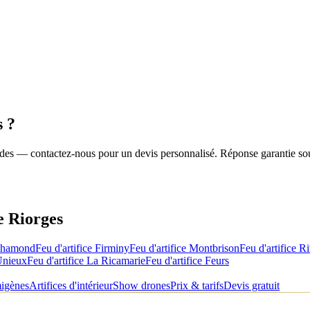
s
?
roides — contactez-nous pour un devis personnalisé. Réponse garantie so
de
Riorges
Chamond
Feu d'artifice
Firminy
Feu d'artifice
Montbrison
Feu d'artifice
Ri
nieux
Feu d'artifice
La Ricamarie
Feu d'artifice
Feurs
migènes
Artifices d'intérieur
Show drones
Prix & tarifs
Devis gratuit