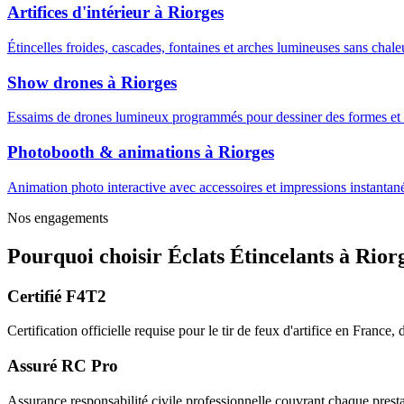
Artifices d'intérieur
à
Riorges
Étincelles froides, cascades, fontaines et arches lumineuses sans cha
Show drones
à
Riorges
Essaims de drones lumineux programmés pour dessiner des formes et m
Photobooth & animations
à
Riorges
Animation photo interactive avec accessoires et impressions instantanée
Nos engagements
Pourquoi choisir
Éclats Étincelants
à
Rior
Certifié F4T2
Certification officielle requise pour le tir de feux d'artifice en France
Assuré RC Pro
Assurance responsabilité civile professionnelle couvrant chaque prestat