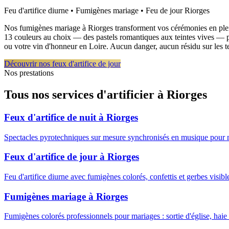
Feu d'artifice diurne • Fumigènes mariage • Feu de jour
Riorges
Nos fumigènes mariage à Riorges transforment vos cérémonies en plein a
13 couleurs au choix — des pastels romantiques aux teintes vives — pou
ou votre vin d'honneur en Loire. Aucun danger, aucun résidu sur les 
Découvrir nos feux d'artifice de jour
Nos prestations
Tous nos services d'artificier à
Riorges
Feux d'artifice de nuit
à
Riorges
Spectacles pyrotechniques sur mesure synchronisés en musique pour 
Feux d'artifice de jour
à
Riorges
Feu d'artifice diurne avec fumigènes colorés, confettis et gerbes visib
Fumigènes mariage
à
Riorges
Fumigènes colorés professionnels pour mariages : sortie d'église, haie