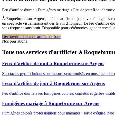
Feu d'artifice diurne • Fumigènes mariage • Feu de jour
Roquebrune-
À Roquebrune-sur-Argens, le feu d'artifice de jour avec fumigènes col
un spectacle visuel saisissant dès le vin d'honneur. Le feu d'artific
sans risque et sans bruit. Disponible pour cérémonies, gender reveal, 
Découvrir nos feux d'artifice de jour
Nos prestations
Tous nos services d'artificier à
Roquebrune
Feux d'artifice de nuit
à
Roquebrune-sur-Argens
Spectacles pyrotechniques sur mesure synchronisés en musique pour 
Feux d'artifice de jour
à
Roquebrune-sur-Argens
Feu d'artifice diurne avec fumigènes colorés, confettis et gerbes visib
Fumigènes mariage
à
Roquebrune-sur-Argens
Fumigènes colorés professionnels pour mariages : sortie d'église, haie