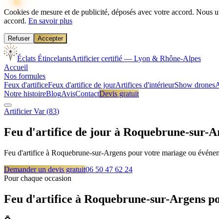
Cookies de mesure et de publicité, déposés avec votre accord.
Nous ut
accord.
En savoir plus
Refuser
Accepter
Éclats Étincelants
Artificier certifié — Lyon & Rhône-Alpes
Accueil
Nos formules
Feux d'artifice
Feux d'artifice de jour
Artifices d'intérieur
Show drones
A
Notre histoire
Blog
Avis
Contact
Devis gratuit
Artificier
Var
(
83
)
Feu d'artifice de jour à
Roquebrune-sur-A
Feu d'artifice à Roquebrune-sur-Argens pour votre mariage ou événeme
Demander un devis gratuit
06 50 47 62 24
Pour chaque occasion
Feu d'artifice à
Roquebrune-sur-Argens
po