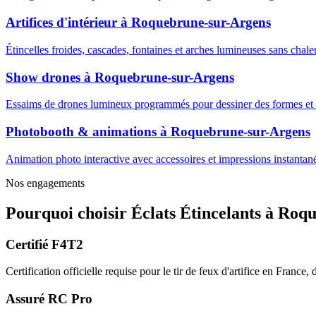
Artifices d'intérieur
à
Roquebrune-sur-Argens
Étincelles froides, cascades, fontaines et arches lumineuses sans cha
Show drones
à
Roquebrune-sur-Argens
Essaims de drones lumineux programmés pour dessiner des formes et m
Photobooth & animations
à
Roquebrune-sur-Argens
Animation photo interactive avec accessoires et impressions instantanée
Nos engagements
Pourquoi choisir
Éclats Étincelants
à
Roqu
Certifié F4T2
Certification officielle requise pour le tir de feux d'artifice en France
Assuré RC Pro