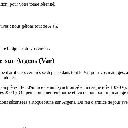
ion, pour votre totale sérénité.
tives : nous gérons tout de A à Z.
tre budget et de vos envies.
e-sur-Argens
(
Var
)
'artificiers certifiés se déplace dans tout le Var pour vos mariages, ann
echniques.
lètes : feu d'artifice de nuit synchronisé en musique (dès 1 090 €), f
 (dès 250 €). On peut combiner feu diurne et feu de nuit pour un mariage 
tations sécurisées à Roquebrune-sur-Argens. Du feu d'artifice de jour a