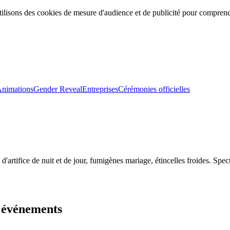
ilisons des cookies de mesure d'audience et de publicité pour comprendr
nimations
Gender Reveal
Entreprises
Cérémonies officielles
'artifice de nuit et de jour, fumigènes mariage, étincelles froides. Sp
s événements