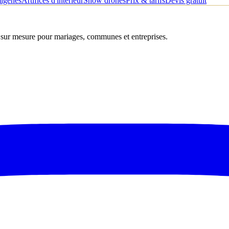
migènes
Artifices d'intérieur
Show drones
Prix & tarifs
Devis gratuit
s sur mesure pour mariages, communes et entreprises.