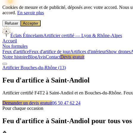
Cookies de mesure et de publicité, déposés avec votre accord.
Nous ut
accord.
En savoir plus
Refuser
Accepter
Éclats Étincelants
Artificier certifié — Lyon & Rhône-Alpes
Accueil
Nos formules
Feux d'artifice
Feux d'artifice de jour
Artifices d'intérieur
Show drones
A
Notre histoire
Blog
Avis
Contact
Devis gratuit
Artificier
Bouches-du-Rhône
(
13
)
Feu d'artifice à
Saint-Andiol
Artificier certifié F4T2 à Saint-Andiol et en Bouches-du-Rhône. Feux d
Demander un devis gratuit
06 50 47 62 24
Pour chaque occasion
Feu d'artifice à
Saint-Andiol
pour tous vo