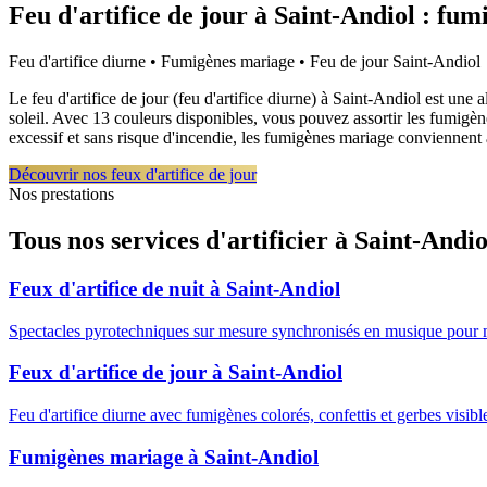
Feu d'artifice de jour à
Saint-Andiol
: fum
Feu d'artifice diurne • Fumigènes mariage • Feu de jour
Saint-Andiol
Le feu d'artifice de jour (feu d'artifice diurne) à Saint-Andiol est un
soleil. Avec 13 couleurs disponibles, vous pouvez assortir les fumigè
excessif et sans risque d'incendie, les fumigènes mariage conviennent à
Découvrir nos feux d'artifice de jour
Nos prestations
Tous nos services d'artificier à
Saint-Andio
Feux d'artifice de nuit
à
Saint-Andiol
Spectacles pyrotechniques sur mesure synchronisés en musique pour 
Feux d'artifice de jour
à
Saint-Andiol
Feu d'artifice diurne avec fumigènes colorés, confettis et gerbes visib
Fumigènes mariage
à
Saint-Andiol