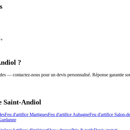
s
?
+
Andiol
?
roides — contactez-nous pour un devis personnalisé. Réponse garantie so
de
Saint-Andiol
les
Feu d'artifice
Martigues
Feu d'artifice
Aubagne
Feu d'artifice
Salon-d
Gardanne