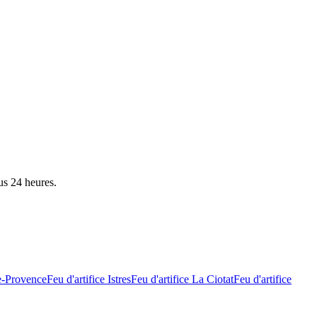
us 24 heures.
e-Provence
Feu d'artifice
Istres
Feu d'artifice
La Ciotat
Feu d'artifice