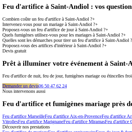
Feu d'artifice à
Saint-Andiol
: vos question
Combien coûte un feu d'artifice à Saint-Andiol ?
+
Intervenez-vous pour un mariage à Saint-Andiol ?
+
Proposez-vous un feu d'artifice de jour à Saint-Andiol ?
+
Quels fumigènes utilisez-vous pour les mariages à Saint-Andiol ?
+
Quelles sont les démarches pour tirer un feu d'artifice à Saint-Andiol 
Proposez-vous des artifices d'intérieur à Saint-Andiol ?
+
Devis gratuit
Prêt à illuminer votre événement à
Saint-
Feu d'artifice de nuit, feu de jour, fumigènes mariage ou étincelles f
Demander un devis
06 50 47 62 24
Nous intervenons aussi
Feu d'artifice et fumigènes mariage près 
Feu d'artifice
Marseille
Feu d'artifice
Aix-en-Provence
Feu d'artifice
Ar
Vitrolles
Feu d'artifice
Marignane
Feu d'artifice
Miramas
Feu d'artifice
Découvrir nos prestations