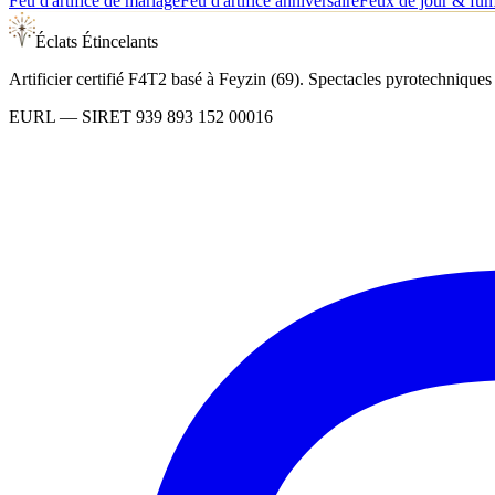
Feu d'artifice de mariage
Feu d'artifice anniversaire
Feux de jour & fu
Éclats Étincelants
Artificier certifié F4T2 basé à Feyzin (69). Spectacles pyrotechnique
EURL
— SIRET
939 893 152 00016