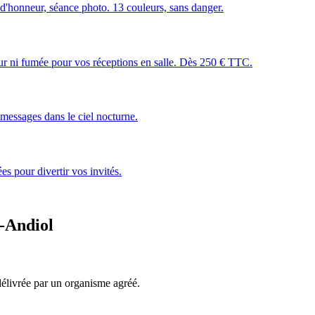
 d'honneur, séance photo. 13 couleurs, sans danger.
leur ni fumée pour vos réceptions en salle. Dès 250 € TTC.
essages dans le ciel nocturne.
s pour divertir vos invités.
t-Andiol
, délivrée par un organisme agréé.