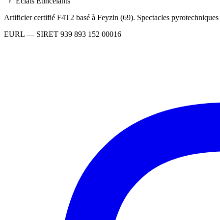
Éclats Étincelants
Artificier certifié F4T2 basé à Feyzin (69). Spectacles pyrotechnique
EURL
— SIRET
939 893 152 00016