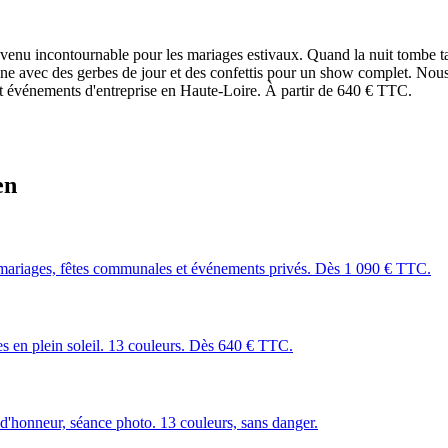
devenu incontournable pour les mariages estivaux. Quand la nuit tombe t
mbine avec des gerbes de jour et des confettis pour un show complet. No
et événements d'entreprise en Haute-Loire. À partir de 640 € TTC.
en
mariages, fêtes communales et événements privés. Dès 1 090 € TTC.
les en plein soleil. 13 couleurs. Dès 640 € TTC.
 d'honneur, séance photo. 13 couleurs, sans danger.