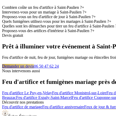
Combien coûte un feu d'artifice à Saint-Paulien ?
+
Intervenez-vous pour un mariage à Saint-Paulien ?
+
Proposez-vous un feu d'artifice de jour à Saint-Paulien ?
+
Quels fumigènes utilisez-vous pour les mariages à Saint-Paulien ?
+
Quelles sont les démarches pour tirer un feu d'artifice à Saint-Paulien 
Proposez-vous des artifices d'intérieur à Saint-Paulien ?
+
Devis gratuit
Prêt à illuminer votre événement à
Saint-P
Feu d'artifice de nuit, feu de jour, fumigènes mariage ou étincelles f
Demander un devis
06 50 47 62 24
Nous intervenons aussi
Feu d'artifice et fumigènes mariage près 
Feu d'artifice
Le Puy-en-Velay
Feu d'artifice
Monistrol-sur-Loire
Feu d'
Beauzac
Feu d'artifice
Espaly-Saint-Marcel
Feu d'artifice
Craponne-su
Découvrir nos prestations
Feu d'artifice de mariage
Feu d'artifice anniversaire
Feux de jour & fu