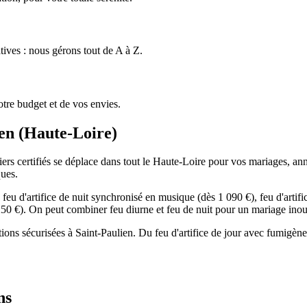
tives : nous gérons tout de A à Z.
tre budget et de vos envies.
en
(
Haute-Loire
)
ers certifiés se déplace dans tout le Haute-Loire pour vos mariages, anniv
ques.
eu d'artifice de nuit synchronisé en musique (dès 1 090 €), feu d'artif
s 250 €). On peut combiner feu diurne et feu de nuit pour un mariage inou
ations sécurisées à Saint-Paulien. Du feu d'artifice de jour avec fumigèn
ns