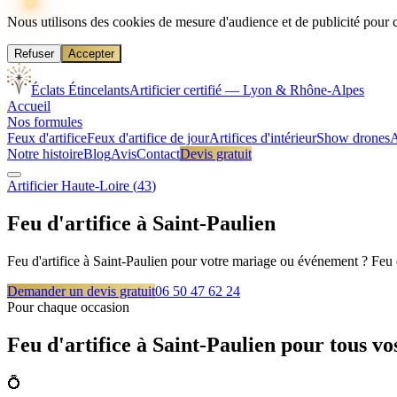
Nous utilisons des cookies de mesure d'audience et de publicité pour 
Refuser
Accepter
Éclats Étincelants
Artificier certifié — Lyon & Rhône-Alpes
Accueil
Nos formules
Feux d'artifice
Feux d'artifice de jour
Artifices d'intérieur
Show drones
A
Notre histoire
Blog
Avis
Contact
Devis gratuit
Artificier
Haute-Loire
(
43
)
Feu d'artifice à
Saint-Paulien
Feu d'artifice à Saint-Paulien pour votre mariage ou événement ? Feu d
Demander un devis gratuit
06 50 47 62 24
Pour chaque occasion
Feu d'artifice à
Saint-Paulien
pour tous vo
💍