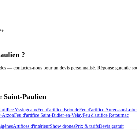
?
+
aulien
?
roides — contactez-nous pour un devis personnalisé. Réponse garantie so
de
Saint-Paulien
artifice
Yssingeaux
Feu d'artifice
Brioude
Feu d'artifice
Aurec-sur-Loire
r-Arzon
Feu d'artifice
Saint-Didier-en-Velay
Feu d'artifice
Retournac
migènes
Artifices d'intérieur
Show drones
Prix & tarifs
Devis gratuit