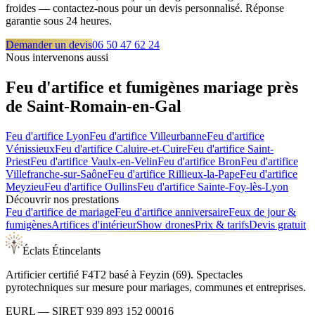
froides — contactez-nous pour un devis personnalisé. Réponse
garantie sous 24 heures.
Demander un devis
06 50 47 62 24
Nous intervenons aussi
Feu d'artifice et fumigènes mariage près
de
Saint-Romain-en-Gal
Feu d'artifice
Lyon
Feu d'artifice
Villeurbanne
Feu d'artifice
Vénissieux
Feu d'artifice
Caluire-et-Cuire
Feu d'artifice
Saint-
Priest
Feu d'artifice
Vaulx-en-Velin
Feu d'artifice
Bron
Feu d'artifice
Villefranche-sur-Saône
Feu d'artifice
Rillieux-la-Pape
Feu d'artifice
Meyzieu
Feu d'artifice
Oullins
Feu d'artifice
Sainte-Foy-lès-Lyon
Découvrir nos prestations
Feu d'artifice de mariage
Feu d'artifice anniversaire
Feux de jour &
fumigènes
Artifices d'intérieur
Show drones
Prix & tarifs
Devis gratuit
Éclats Étincelants
Artificier certifié F4T2 basé à Feyzin (69). Spectacles
pyrotechniques sur mesure pour mariages, communes et entreprises.
EURL
— SIRET
939 893 152 00016