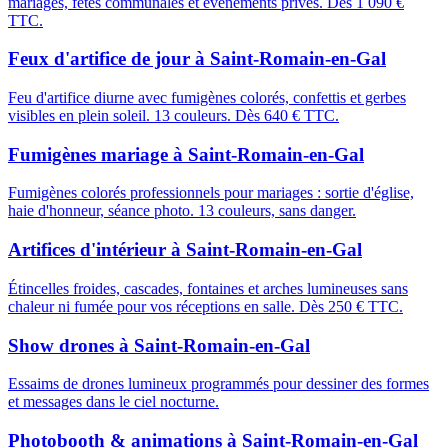
mariages, fêtes communales et événements privés. Dès 1 090 €
TTC.
Feux d'artifice de jour
à
Saint-Romain-en-Gal
Feu d'artifice diurne avec fumigènes colorés, confettis et gerbes
visibles en plein soleil. 13 couleurs. Dès 640 € TTC.
Fumigènes mariage
à
Saint-Romain-en-Gal
Fumigènes colorés professionnels pour mariages : sortie d'église,
haie d'honneur, séance photo. 13 couleurs, sans danger.
Artifices d'intérieur
à
Saint-Romain-en-Gal
Étincelles froides, cascades, fontaines et arches lumineuses sans
chaleur ni fumée pour vos réceptions en salle. Dès 250 € TTC.
Show drones
à
Saint-Romain-en-Gal
Essaims de drones lumineux programmés pour dessiner des formes
et messages dans le ciel nocturne.
Photobooth & animations
à
Saint-Romain-en-Gal