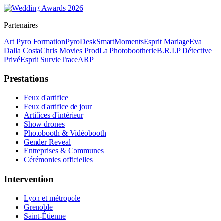
Partenaires
Art Pyro Formation
PyroDesk
SmartMoments
Esprit Mariage
Eva
Dalla Costa
Chris Movies Prod
La Photobootherie
B.R.I.P Détective
Privé
Esprit Survie
TraceARP
Prestations
Feux d'artifice
Feux d'artifice de jour
Artifices d'intérieur
Show drones
Photobooth & Vidéobooth
Gender Reveal
Entreprises & Communes
Cérémonies officielles
Intervention
Lyon et métropole
Grenoble
Saint-Étienne