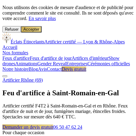
Nous utilisons des cookies de mesure d'audience et de publicité pour
comprendre comment le site est consulté. Ils ne sont déposés qu'avec
votre accord.
En savoir plus
Refuser
Accepter
Éclats Étincelants
Artificier certifié — Lyon & Rhône-Alpes
Accueil
Nos formules
Feux d'artifice
Feux d'artifice de jour
Artifices d'intérieur
Show
drones
Animations
Gender Reveal
Entreprises
Cérémonies officielles
Notre histoire
Blog
Avis
Contact
Devis gratuit
Artificier
Rhône
(
69
)
Feu d'artifice à
Saint-Romain-en-Gal
Artificier certifié F4T2 à Saint-Romain-en-Gal et en Rhône. Feux
d'artifice de nuit et de jour, fumigènes mariage, étincelles froides.
Spectacles sur mesure dès 640 € TTC.
Demander un devis gratuit
06 50 47 62 24
Pour chaque occasion