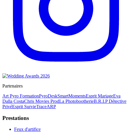
Partenaires
Art Pyro Formation
PyroDesk
SmartMoments
Esprit Mariage
Eva
Dalla Costa
Chris Movies Prod
La Photobootherie
B.R.I.P Détective
Privé
Esprit Survie
TraceARP
Prestations
Feux d'artifice