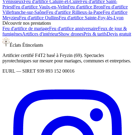
Vénissieux
Feu d'artifice
Caluire-et-Cuire
Feu d'artifice
Saint-
Priest
Feu d'artifice
Vaulx-en-Velin
Feu d'artifice
Bron
Feu d'artifice
Villefranche-sur-Saône
Feu d'artifice
Rillieux-la-Pape
Feu d'artifice
Meyzieu
Feu d'artifice
Oullins
Feu d'artifice
Sainte-Foy-lès-Lyon
Découvrir nos prestations
Feu d'artifice de mariage
Feu d'artifice anniversaire
Feux de jour &
fumigènes
Artifices d'intérieur
Show drones
Prix & tarifs
Devis gratuit
Éclats Étincelants
Artificier certifié F4T2 basé à Feyzin (69). Spectacles
pyrotechniques sur mesure pour mariages, communes et entreprises.
EURL
— SIRET
939 893 152 00016