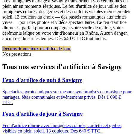
Nos fumigènes mariage à Savigny transforment vos cérémonies en
plein air en moments féeriques. Le feu d'artifice de jour utilise des
fumigènes colorés, des gerbes et des confettis visibles même en plein
soleil. 13 couleurs au choix — des pastels romantiques aux teintes
vives — pour des photos et vidéos spectaculaires. Le feu d'artifice
diurne est parfait pour accompagner votre sortie de mairie, votre
cérémonie laïque ou votre vin d'honneur en Rhône. Aucun danger,
aucun résidu sur les tenues. Dès 640 € TTC tout inclus.
Découvrir nos feux d'artifice de jour
Nos prestations
Tous nos services d'artificier à
Savigny
Feux d'artifice de nuit
à
Savigny
Spectacles pyrotechniques sur mesure synchronisés en musique pour
mariages, fêtes communales et événements privés. Dès 1 090 €
TTC.
Feux d'artifice de jour
à
Savigny
Feu d'artifice diurne avec fumigènes colorés, confettis et gerbes
visibles en plein soleil. 13 couleurs. Dès 640 € TTC.