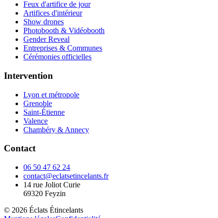
Feux d'artifice de jour
Artifices d'intérieur
Show drones
Photobooth & Vidéobooth
Gender Reveal
Entreprises & Communes
Cérémonies officielles
Intervention
Lyon et métropole
Grenoble
Saint-Étienne
Valence
Chambéry & Annecy
Contact
06 50 47 62 24
contact@eclatsetincelants.fr
14 rue Joliot Curie
69320
Feyzin
©
2026
Éclats Étincelants