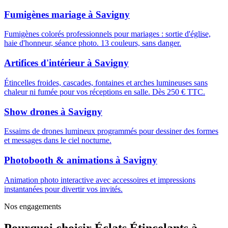
Fumigènes mariage
à
Savigny
Fumigènes colorés professionnels pour mariages : sortie d'église,
haie d'honneur, séance photo. 13 couleurs, sans danger.
Artifices d'intérieur
à
Savigny
Étincelles froides, cascades, fontaines et arches lumineuses sans
chaleur ni fumée pour vos réceptions en salle. Dès 250 € TTC.
Show drones
à
Savigny
Essaims de drones lumineux programmés pour dessiner des formes
et messages dans le ciel nocturne.
Photobooth & animations
à
Savigny
Animation photo interactive avec accessoires et impressions
instantanées pour divertir vos invités.
Nos engagements
Pourquoi choisir
Éclats Étincelants
à