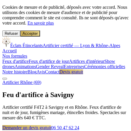
Cookies de mesure et de publicité, déposés avec votre accord.
Nous
utilisons des cookies de mesure d'audience et de publicité pour
comprendre comment le site est consulté. Ils ne sont déposés qu'avec
votre accord.
En savoir plus
Refuser
Accepter
Éclats Étincelants
Artificier certifié — Lyon & Rhône-Alpes
Accueil
Nos formules
Feux d'artifice
Feux d'artifice de jour
Artifices d'intérieur
Show
drones
Animations
Gender Reveal
Entreprises
Cérémonies officielles
Notre histoire
Blog
Avis
Contact
Devis gratuit
Artificier
Rhône
(
69
)
Feu d'artifice à
Savigny
Artificier certifié F4T2 à Savigny et en Rhône. Feux d'artifice de
nuit et de jour, fumigènes mariage, étincelles froides. Spectacles sur
mesure dès 640 € TTC.
Demander un devis gratuit
06 50 47 62 24