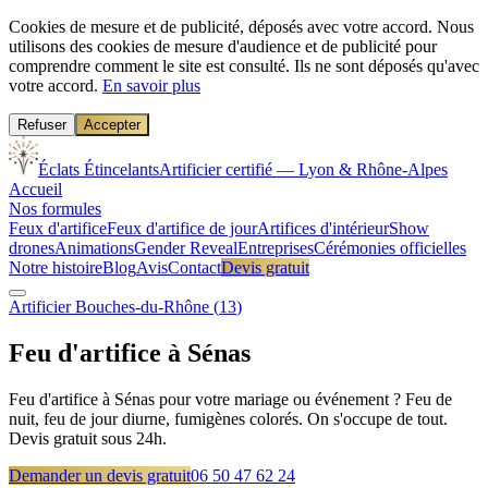
Cookies de mesure et de publicité, déposés avec votre accord.
Nous
utilisons des cookies de mesure d'audience et de publicité pour
comprendre comment le site est consulté. Ils ne sont déposés qu'avec
votre accord.
En savoir plus
Refuser
Accepter
Éclats Étincelants
Artificier certifié — Lyon & Rhône-Alpes
Accueil
Nos formules
Feux d'artifice
Feux d'artifice de jour
Artifices d'intérieur
Show
drones
Animations
Gender Reveal
Entreprises
Cérémonies officielles
Notre histoire
Blog
Avis
Contact
Devis gratuit
Artificier
Bouches-du-Rhône
(
13
)
Feu d'artifice à
Sénas
Feu d'artifice à Sénas pour votre mariage ou événement ? Feu de
nuit, feu de jour diurne, fumigènes colorés. On s'occupe de tout.
Devis gratuit sous 24h.
Demander un devis gratuit
06 50 47 62 24