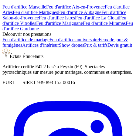
Feu d'artifice
Marseille
Feu d'artifice
Aix-en-Provence
Feu d'artifice
Arles
Feu d'artifice
Martigues
Feu d'artifice
Aubagne
Feu d'artifice
Salon-de-Provence
Feu d'artifice
Istres
Feu d'artifice
La Ciotat
Feu
d'artifice
Vitrolles
Feu d'artifice
Marignane
Feu d'artifice
Miramas
Feu
d'artifice
Gardanne
Découvrir nos prestations
Feu d'artifice de mariage
Feu d'artifice anniversaire
Feux de jour &
fumigènes
Artifices d'intérieur
Show drones
Prix & tarifs
Devis gratuit
Éclats Étincelants
Artificier certifié F4T2 basé à Feyzin (69). Spectacles
pyrotechniques sur mesure pour mariages, communes et entreprises.
EURL
— SIRET
939 893 152 00016