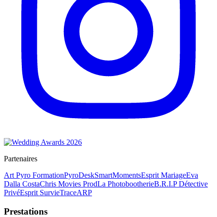
Partenaires
Art Pyro Formation
PyroDesk
SmartMoments
Esprit Mariage
Eva
Dalla Costa
Chris Movies Prod
La Photobootherie
B.R.I.P Détective
Privé
Esprit Survie
TraceARP
Prestations