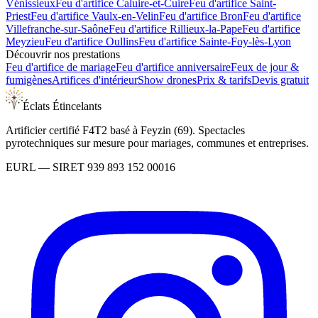
Vénissieux
Feu d'artifice
Caluire-et-Cuire
Feu d'artifice
Saint-
Priest
Feu d'artifice
Vaulx-en-Velin
Feu d'artifice
Bron
Feu d'artifice
Villefranche-sur-Saône
Feu d'artifice
Rillieux-la-Pape
Feu d'artifice
Meyzieu
Feu d'artifice
Oullins
Feu d'artifice
Sainte-Foy-lès-Lyon
Découvrir nos prestations
Feu d'artifice de mariage
Feu d'artifice anniversaire
Feux de jour &
fumigènes
Artifices d'intérieur
Show drones
Prix & tarifs
Devis gratuit
Éclats Étincelants
Artificier certifié F4T2 basé à Feyzin (69). Spectacles
pyrotechniques sur mesure pour mariages, communes et entreprises.
EURL
— SIRET
939 893 152 00016