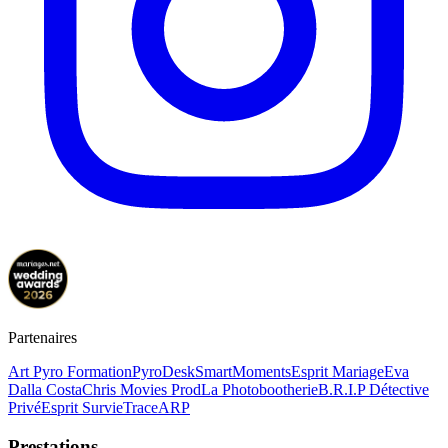
Partenaires
Art Pyro Formation
PyroDesk
SmartMoments
Esprit Mariage
Eva
Dalla Costa
Chris Movies Prod
La Photobootherie
B.R.I.P Détective
Privé
Esprit Survie
TraceARP
Prestations