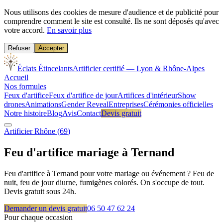
Nous utilisons des cookies de mesure d'audience et de publicité pour
comprendre comment le site est consulté. Ils ne sont déposés qu'avec
votre accord.
En savoir plus
Refuser
Accepter
Éclats Étincelants
Artificier certifié — Lyon & Rhône-Alpes
Accueil
Nos formules
Feux d'artifice
Feux d'artifice de jour
Artifices d'intérieur
Show
drones
Animations
Gender Reveal
Entreprises
Cérémonies officielles
Notre histoire
Blog
Avis
Contact
Devis gratuit
Artificier
Rhône
(
69
)
Feu d'artifice mariage à
Ternand
Feu d'artifice à Ternand pour votre mariage ou événement ? Feu de
nuit, feu de jour diurne, fumigènes colorés. On s'occupe de tout.
Devis gratuit sous 24h.
Demander un devis gratuit
06 50 47 62 24
Pour chaque occasion