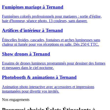
Fumigènes mariage
à
Ternand
Fumigènes colorés professionnels pour mariages : sortie d'église,
haie d'honneur, séance photo. 13 couleurs, sans danger.
Artifices d'intérieur
à
Ternand
Étincelles froides, cascades, fontaines et arches lumineuses sans
chaleur ni fumée pour vos réceptions en salle. Dès 250 € TTC.
Show drones
à
Ternand
Essaims de drones lumineux programmés pour dessiner des formes
et messages dans le ciel nocturne.
Photobooth & animations
à
Ternand
Animation photo interactive avec accessoires et impressions
instantanées pour divertir vos invités.
Nos engagements
Pourquoi choisir
Éclats Étincelants
à