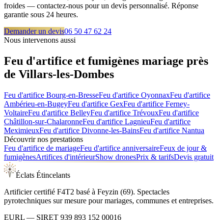
froides — contactez-nous pour un devis personnalisé. Réponse
garantie sous 24 heures.
Demander un devis
06 50 47 62 24
Nous intervenons aussi
Feu d'artifice et fumigènes mariage près
de
Villars-les-Dombes
Feu d'artifice
Bourg-en-Bresse
Feu d'artifice
Oyonnax
Feu d'artifice
Ambérieu-en-Bugey
Feu d'artifice
Gex
Feu d'artifice
Ferney-
Voltaire
Feu d'artifice
Belley
Feu d'artifice
Trévoux
Feu d'artifice
Châtillon-sur-Chalaronne
Feu d'artifice
Lagnieu
Feu d'artifice
Meximieux
Feu d'artifice
Divonne-les-Bains
Feu d'artifice
Nantua
Découvrir nos prestations
Feu d'artifice de mariage
Feu d'artifice anniversaire
Feux de jour &
fumigènes
Artifices d'intérieur
Show drones
Prix & tarifs
Devis gratuit
Éclats Étincelants
Artificier certifié F4T2 basé à Feyzin (69). Spectacles
pyrotechniques sur mesure pour mariages, communes et entreprises.
EURL
— SIRET
939 893 152 00016