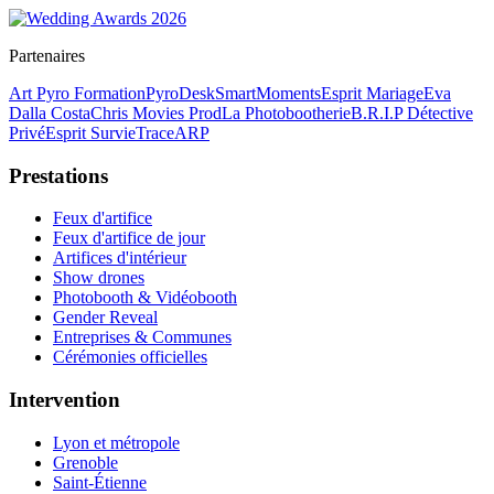
Partenaires
Art Pyro Formation
PyroDesk
SmartMoments
Esprit Mariage
Eva
Dalla Costa
Chris Movies Prod
La Photobootherie
B.R.I.P Détective
Privé
Esprit Survie
TraceARP
Prestations
Feux d'artifice
Feux d'artifice de jour
Artifices d'intérieur
Show drones
Photobooth & Vidéobooth
Gender Reveal
Entreprises & Communes
Cérémonies officielles
Intervention
Lyon et métropole
Grenoble
Saint-Étienne