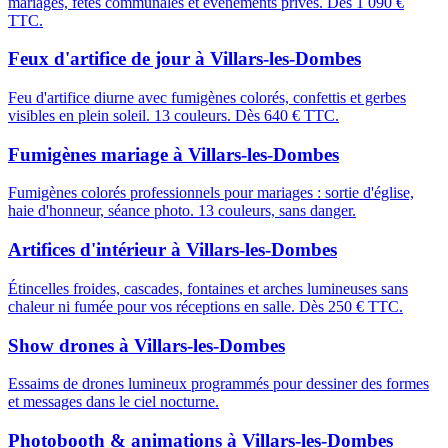
mariages, fêtes communales et événements privés. Dès 1 090 €
TTC.
Feux d'artifice de jour
à
Villars-les-Dombes
Feu d'artifice diurne avec fumigènes colorés, confettis et gerbes
visibles en plein soleil. 13 couleurs. Dès 640 € TTC.
Fumigènes mariage
à
Villars-les-Dombes
Fumigènes colorés professionnels pour mariages : sortie d'église,
haie d'honneur, séance photo. 13 couleurs, sans danger.
Artifices d'intérieur
à
Villars-les-Dombes
Étincelles froides, cascades, fontaines et arches lumineuses sans
chaleur ni fumée pour vos réceptions en salle. Dès 250 € TTC.
Show drones
à
Villars-les-Dombes
Essaims de drones lumineux programmés pour dessiner des formes
et messages dans le ciel nocturne.
Photobooth & animations
à
Villars-les-Dombes