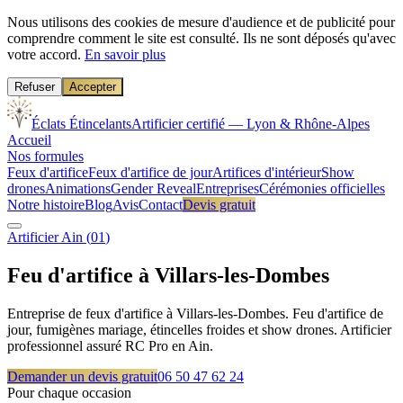
Nous utilisons des cookies de mesure d'audience et de publicité pour
comprendre comment le site est consulté. Ils ne sont déposés qu'avec
votre accord.
En savoir plus
Refuser
Accepter
Éclats Étincelants
Artificier certifié — Lyon & Rhône-Alpes
Accueil
Nos formules
Feux d'artifice
Feux d'artifice de jour
Artifices d'intérieur
Show
drones
Animations
Gender Reveal
Entreprises
Cérémonies officielles
Notre histoire
Blog
Avis
Contact
Devis gratuit
Artificier
Ain
(
01
)
Feu d'artifice à
Villars-les-Dombes
Entreprise de feux d'artifice à Villars-les-Dombes. Feu d'artifice de
jour, fumigènes mariage, étincelles froides et show drones. Artificier
professionnel assuré RC Pro en Ain.
Demander un devis gratuit
06 50 47 62 24
Pour chaque occasion