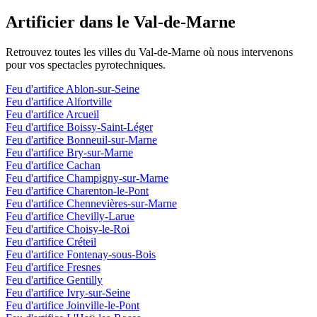
Artificier dans le
Val-de-Marne
Retrouvez toutes les villes du
Val-de-Marne
où nous intervenons
pour vos spectacles pyrotechniques.
Feu d'artifice
Ablon-sur-Seine
Feu d'artifice
Alfortville
Feu d'artifice
Arcueil
Feu d'artifice
Boissy-Saint-Léger
Feu d'artifice
Bonneuil-sur-Marne
Feu d'artifice
Bry-sur-Marne
Feu d'artifice
Cachan
Feu d'artifice
Champigny-sur-Marne
Feu d'artifice
Charenton-le-Pont
Feu d'artifice
Chennevières-sur-Marne
Feu d'artifice
Chevilly-Larue
Feu d'artifice
Choisy-le-Roi
Feu d'artifice
Créteil
Feu d'artifice
Fontenay-sous-Bois
Feu d'artifice
Fresnes
Feu d'artifice
Gentilly
Feu d'artifice
Ivry-sur-Seine
Feu d'artifice
Joinville-le-Pont