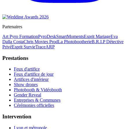
Partenaires
Art Pyro Formation
PyroDesk
SmartMoments
Esprit Mariage
Eva
Dalla Costa
Chris Movies Prod
La Photobootherie
B.R.I.P Détective
Privé
Esprit Survie
TraceARP
Prestations
Feux d'artifice
Feux d'artifice de jour
Artifices d'intérieur
Show drones
Photobooth & Vidéobooth
Gender Reveal
Entreprises & Communes
Cérémonies officielles
Intervention
Lyon et métropole