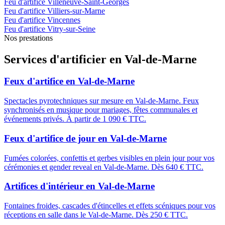
Feu d'artifice
Villeneuve-Saint-Georges
Feu d'artifice
Villiers-sur-Marne
Feu d'artifice
Vincennes
Feu d'artifice
Vitry-sur-Seine
Nos prestations
Services d'artificier en
Val-de-Marne
Feux d'artifice
en
Val-de-Marne
Spectacles pyrotechniques sur mesure en Val-de-Marne. Feux
synchronisés en musique pour mariages, fêtes communales et
événements privés. À partir de 1 090 € TTC.
Feux d'artifice de jour
en
Val-de-Marne
Fumées colorées, confettis et gerbes visibles en plein jour pour vos
cérémonies et gender reveal en Val-de-Marne. Dès 640 € TTC.
Artifices d'intérieur
en
Val-de-Marne
Fontaines froides, cascades d'étincelles et effets scéniques pour vos
réceptions en salle dans le Val-de-Marne. Dès 250 € TTC.