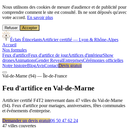
Nous utilisons des cookies de mesure d'audience et de publicité pour
comprendre comment le site est consulté. Ils ne sont déposés qu'avec
votre accord.
En savoir plus
Refuser
Accepter
Éclats Étincelants
Artificier certifié — Lyon & Rhône-Alpes
Accueil
Nos formules
Feux d'artifice
Feux d'artifice de jour
Artifices d'intérieur
Show
drones
Animations
Gender Reveal
Entreprises
Cérémonies officielles
Notre histoire
Blog
Avis
Contact
Devis gratuit
Val-de-Marne
(
94
) —
Île-de-France
Feu d'artifice en
Val-de-Marne
Artificier certifié F4T2 intervenant dans
47
villes du
Val-de-Marne
(
94
). Feux d'artifice pour mariages, anniversaires, fêtes communales
et événements d'entreprise.
Demander un devis gratuit
06 50 47 62 24
47
villes couvertes