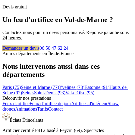
Devis gratuit
Un feu d'artifice en
Val-de-Marne
?
Contactez-nous pour un devis personnalisé. Réponse garantie sous
24 heures.
Demander un devis
06 50 47 62 24
Autres départements en
Île-de-France
Nous intervenons aussi dans ces
départements
Paris
(
75
)
Seine-et-Marne
(
77
)
Yvelines
(
78
)
Essonne
(
91
)
Hauts-de-
Seine
(
92
)
Seine-Saint-Denis
(
93
)
Val-d'Oise
(
95
)
Découvrir nos prestations
Feux d'artifice
Feux d'artifice de jour
Artifices d'intérieur
Show
drones
Animations
Tarifs
Contact
Éclats Étincelants
Artificier certifié F4T2 basé à Feyzin (69). Spectacles