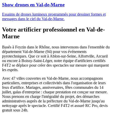
Show drones
en
Val-de-Marne
Essaims de drones lumineux programmés pour dessiner formes et
messages dans le ciel du Val-de-Marne.
Votre artificier professionnel en
Val-de-
Marne
Basés à Feyzin dans le Rhône, nous intervenons dans l'ensemble du
département
Val-de-Marne
(
94
) pour vos événements
pyrotechniques. Que ce soit à
Ablon-sur-Seine, Alfortville, Arcueil
ou encore à Boissy-Saint-Léger
, notre équipe d'artificiers certifiés
F4T2 se déplace pour créer des spectacles sur mesure qui marquent
les esprits.
Avec
47
villes couvertes en
Val-de-Marne
, nous accompagnons
particuliers, entreprises et collectivités dans l'organisation de leurs
feux d'artifice. Mariages, anniversaires, fêtes communales du 14
juillet, galas d'entreprise : chaque prestation est conçue sur mesure.
Nous prenons en charge l'intégralité du projet, des démarches
administratives auprès de la préfecture du
Val-de-Marne
jusqu'au
nettoyage après le spectacle. Certifié F4T2 et assuré RC Pro, devis
gratuit sous 24h.