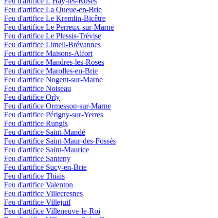
Feu d'artifice
L'Haÿ-les-Roses
Feu d'artifice
La Queue-en-Brie
Feu d'artifice
Le Kremlin-Bicêtre
Feu d'artifice
Le Perreux-sur-Marne
Feu d'artifice
Le Plessis-Trévise
Feu d'artifice
Limeil-Brévannes
Feu d'artifice
Maisons-Alfort
Feu d'artifice
Mandres-les-Roses
Feu d'artifice
Marolles-en-Brie
Feu d'artifice
Nogent-sur-Marne
Feu d'artifice
Noiseau
Feu d'artifice
Orly
Feu d'artifice
Ormesson-sur-Marne
Feu d'artifice
Périgny-sur-Yerres
Feu d'artifice
Rungis
Feu d'artifice
Saint-Mandé
Feu d'artifice
Saint-Maur-des-Fossés
Feu d'artifice
Saint-Maurice
Feu d'artifice
Santeny
Feu d'artifice
Sucy-en-Brie
Feu d'artifice
Thiais
Feu d'artifice
Valenton
Feu d'artifice
Villecresnes
Feu d'artifice
Villejuif
Feu d'artifice
Villeneuve-le-Roi