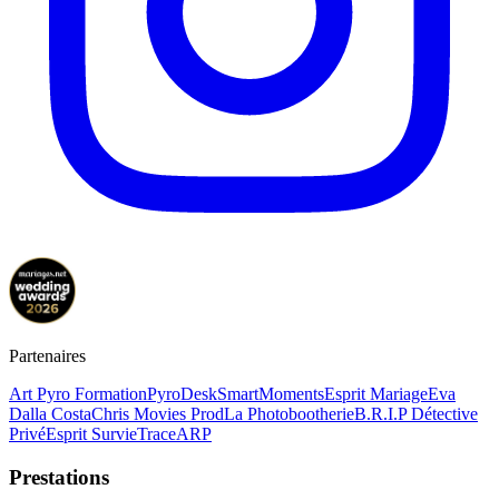
Partenaires
Art Pyro Formation
PyroDesk
SmartMoments
Esprit Mariage
Eva
Dalla Costa
Chris Movies Prod
La Photobootherie
B.R.I.P Détective
Privé
Esprit Survie
TraceARP
Prestations