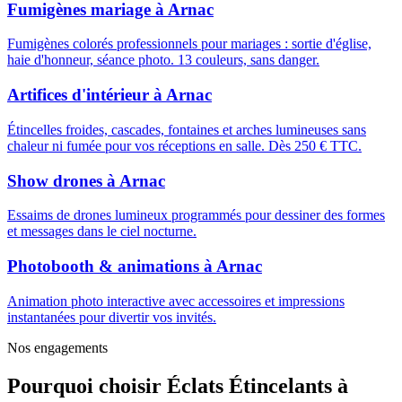
Fumigènes mariage
à
Arnac
Fumigènes colorés professionnels pour mariages : sortie d'église,
haie d'honneur, séance photo. 13 couleurs, sans danger.
Artifices d'intérieur
à
Arnac
Étincelles froides, cascades, fontaines et arches lumineuses sans
chaleur ni fumée pour vos réceptions en salle. Dès 250 € TTC.
Show drones
à
Arnac
Essaims de drones lumineux programmés pour dessiner des formes
et messages dans le ciel nocturne.
Photobooth & animations
à
Arnac
Animation photo interactive avec accessoires et impressions
instantanées pour divertir vos invités.
Nos engagements
Pourquoi choisir
Éclats Étincelants
à