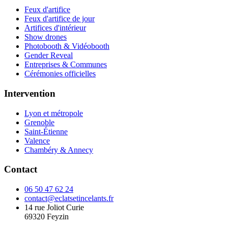
Feux d'artifice
Feux d'artifice de jour
Artifices d'intérieur
Show drones
Photobooth & Vidéobooth
Gender Reveal
Entreprises & Communes
Cérémonies officielles
Intervention
Lyon et métropole
Grenoble
Saint-Étienne
Valence
Chambéry & Annecy
Contact
06 50 47 62 24
contact@eclatsetincelants.fr
14 rue Joliot Curie
69320
Feyzin