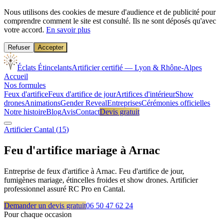
Nous utilisons des cookies de mesure d'audience et de publicité pour
comprendre comment le site est consulté. Ils ne sont déposés qu'avec
votre accord.
En savoir plus
Refuser
Accepter
Éclats Étincelants
Artificier certifié — Lyon & Rhône-Alpes
Accueil
Nos formules
Feux d'artifice
Feux d'artifice de jour
Artifices d'intérieur
Show
drones
Animations
Gender Reveal
Entreprises
Cérémonies officielles
Notre histoire
Blog
Avis
Contact
Devis gratuit
Artificier
Cantal
(
15
)
Feu d'artifice mariage à
Arnac
Entreprise de feux d'artifice à Arnac. Feu d'artifice de jour,
fumigènes mariage, étincelles froides et show drones. Artificier
professionnel assuré RC Pro en Cantal.
Demander un devis gratuit
06 50 47 62 24
Pour chaque occasion