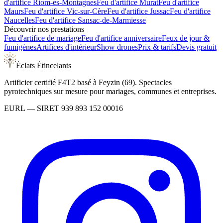
d'artifice
Riom-ès-Montagnes
Feu d'artifice
Murat
Feu d'artifice
Maurs
Feu d'artifice
Vic-sur-Cère
Feu d'artifice
Jussac
Feu d'artifice
Naucelles
Feu d'artifice
Sansac-de-Marmiesse
Découvrir nos prestations
Feu d'artifice de mariage
Feu d'artifice anniversaire
Feux de jour &
fumigènes
Artifices d'intérieur
Show drones
Prix & tarifs
Devis gratuit
Éclats Étincelants
Artificier certifié F4T2 basé à Feyzin (69). Spectacles
pyrotechniques sur mesure pour mariages, communes et entreprises.
EURL
— SIRET
939 893 152 00016