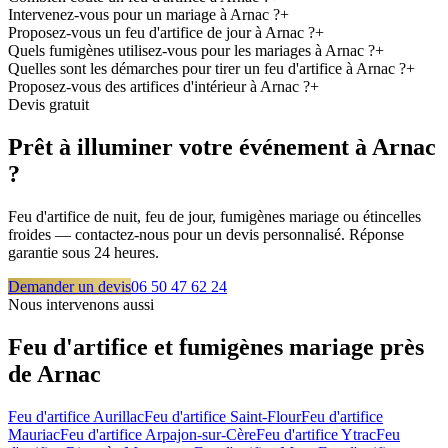
Intervenez-vous pour un mariage à Arnac ?
+
Proposez-vous un feu d'artifice de jour à Arnac ?
+
Quels fumigènes utilisez-vous pour les mariages à Arnac ?
+
Quelles sont les démarches pour tirer un feu d'artifice à Arnac ?
+
Proposez-vous des artifices d'intérieur à Arnac ?
+
Devis gratuit
Prêt à illuminer votre événement à
Arnac
?
Feu d'artifice de nuit, feu de jour, fumigènes mariage ou étincelles
froides — contactez-nous pour un devis personnalisé. Réponse
garantie sous 24 heures.
Demander un devis
06 50 47 62 24
Nous intervenons aussi
Feu d'artifice et fumigènes mariage près
de
Arnac
Feu d'artifice
Aurillac
Feu d'artifice
Saint-Flour
Feu d'artifice
Mauriac
Feu d'artifice
Arpajon-sur-Cère
Feu d'artifice
Ytrac
Feu