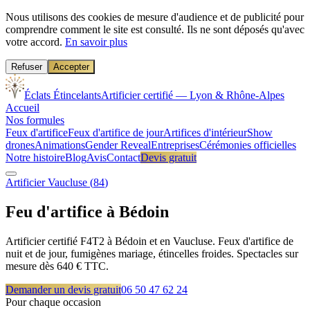
Nous utilisons des cookies de mesure d'audience et de publicité pour
comprendre comment le site est consulté. Ils ne sont déposés qu'avec
votre accord.
En savoir plus
Refuser
Accepter
Éclats Étincelants
Artificier certifié — Lyon & Rhône-Alpes
Accueil
Nos formules
Feux d'artifice
Feux d'artifice de jour
Artifices d'intérieur
Show
drones
Animations
Gender Reveal
Entreprises
Cérémonies officielles
Notre histoire
Blog
Avis
Contact
Devis gratuit
Artificier
Vaucluse
(
84
)
Feu d'artifice à
Bédoin
Artificier certifié F4T2 à Bédoin et en Vaucluse. Feux d'artifice de
nuit et de jour, fumigènes mariage, étincelles froides. Spectacles sur
mesure dès 640 € TTC.
Demander un devis gratuit
06 50 47 62 24
Pour chaque occasion