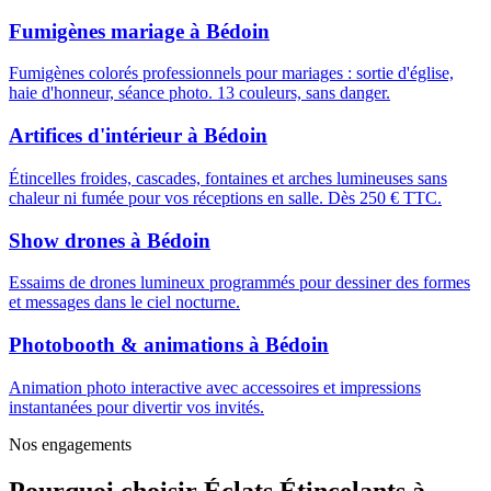
Fumigènes mariage
à
Bédoin
Fumigènes colorés professionnels pour mariages : sortie d'église,
haie d'honneur, séance photo. 13 couleurs, sans danger.
Artifices d'intérieur
à
Bédoin
Étincelles froides, cascades, fontaines et arches lumineuses sans
chaleur ni fumée pour vos réceptions en salle. Dès 250 € TTC.
Show drones
à
Bédoin
Essaims de drones lumineux programmés pour dessiner des formes
et messages dans le ciel nocturne.
Photobooth & animations
à
Bédoin
Animation photo interactive avec accessoires et impressions
instantanées pour divertir vos invités.
Nos engagements
Pourquoi choisir
Éclats Étincelants
à