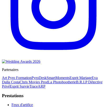
Partenaires
Art Pyro Formation
PyroDesk
SmartMoments
Esprit Mariage
Eva
Dalla Costa
Chris Movies Prod
La Photobootherie
B.R.I.P Détective
Privé
Esprit Survie
TraceARP
Prestations
Feux d'artifice