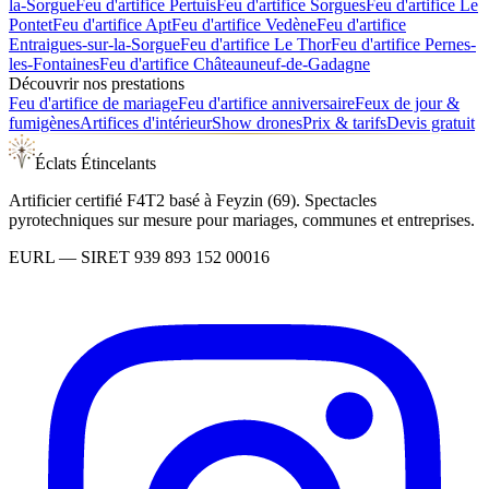
la-Sorgue
Feu d'artifice
Pertuis
Feu d'artifice
Sorgues
Feu d'artifice
Le
Pontet
Feu d'artifice
Apt
Feu d'artifice
Vedène
Feu d'artifice
Entraigues-sur-la-Sorgue
Feu d'artifice
Le Thor
Feu d'artifice
Pernes-
les-Fontaines
Feu d'artifice
Châteauneuf-de-Gadagne
Découvrir nos prestations
Feu d'artifice de mariage
Feu d'artifice anniversaire
Feux de jour &
fumigènes
Artifices d'intérieur
Show drones
Prix & tarifs
Devis gratuit
Éclats Étincelants
Artificier certifié F4T2 basé à Feyzin (69). Spectacles
pyrotechniques sur mesure pour mariages, communes et entreprises.
EURL
— SIRET
939 893 152 00016