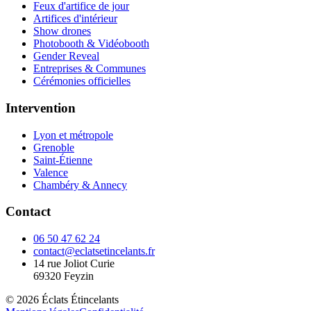
Feux d'artifice de jour
Artifices d'intérieur
Show drones
Photobooth & Vidéobooth
Gender Reveal
Entreprises & Communes
Cérémonies officielles
Intervention
Lyon et métropole
Grenoble
Saint-Étienne
Valence
Chambéry & Annecy
Contact
06 50 47 62 24
contact@eclatsetincelants.fr
14 rue Joliot Curie
69320
Feyzin
©
2026
Éclats Étincelants