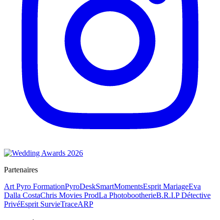
Partenaires
Art Pyro Formation
PyroDesk
SmartMoments
Esprit Mariage
Eva
Dalla Costa
Chris Movies Prod
La Photobootherie
B.R.I.P Détective
Privé
Esprit Survie
TraceARP