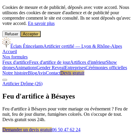
Cookies de mesure et de publicité, déposés avec votre accord.
Nous
utilisons des cookies de mesure d'audience et de publicité pour
comprendre comment le site est consulté. Ils ne sont déposés qu'avec
votre accord.
En savoir plus
Refuser
Accepter
Éclats Étincelants
Artificier certifié — Lyon & Rhône-Alpes
Accueil
Nos formules
Feux d'artifice
Feux d'artifice de jour
Artifices d'intérieur
Show
drones
Animations
Gender Reveal
Entreprises
Cérémonies officielles
Notre histoire
Blog
Avis
Contact
Devis gratuit
Artificier
Drôme
(
26
)
Feu d'artifice à
Bésayes
Feu d'artifice à Bésayes pour votre mariage ou événement ? Feu de
nuit, feu de jour diurne, fumigènes colorés. On s'occupe de tout.
Devis gratuit sous 24h.
Demander un devis gratuit
06 50 47 62 24