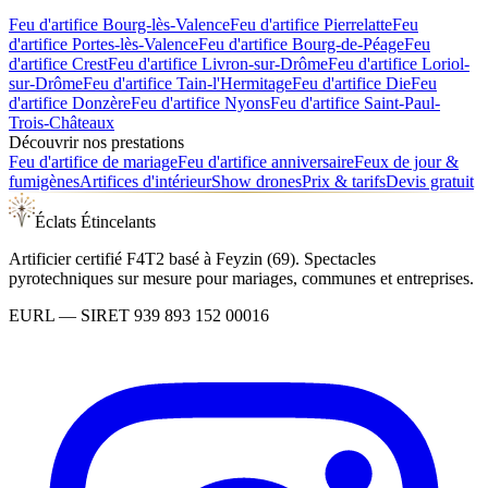
Feu d'artifice
Bourg-lès-Valence
Feu d'artifice
Pierrelatte
Feu
d'artifice
Portes-lès-Valence
Feu d'artifice
Bourg-de-Péage
Feu
d'artifice
Crest
Feu d'artifice
Livron-sur-Drôme
Feu d'artifice
Loriol-
sur-Drôme
Feu d'artifice
Tain-l'Hermitage
Feu d'artifice
Die
Feu
d'artifice
Donzère
Feu d'artifice
Nyons
Feu d'artifice
Saint-Paul-
Trois-Châteaux
Découvrir nos prestations
Feu d'artifice de mariage
Feu d'artifice anniversaire
Feux de jour &
fumigènes
Artifices d'intérieur
Show drones
Prix & tarifs
Devis gratuit
Éclats Étincelants
Artificier certifié F4T2 basé à Feyzin (69). Spectacles
pyrotechniques sur mesure pour mariages, communes et entreprises.
EURL
— SIRET
939 893 152 00016