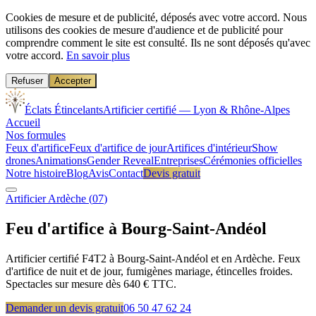
Cookies de mesure et de publicité, déposés avec votre accord.
Nous
utilisons des cookies de mesure d'audience et de publicité pour
comprendre comment le site est consulté. Ils ne sont déposés qu'avec
votre accord.
En savoir plus
Refuser
Accepter
Éclats Étincelants
Artificier certifié — Lyon & Rhône-Alpes
Accueil
Nos formules
Feux d'artifice
Feux d'artifice de jour
Artifices d'intérieur
Show
drones
Animations
Gender Reveal
Entreprises
Cérémonies officielles
Notre histoire
Blog
Avis
Contact
Devis gratuit
Artificier
Ardèche
(
07
)
Feu d'artifice à
Bourg-Saint-Andéol
Artificier certifié F4T2 à Bourg-Saint-Andéol et en Ardèche. Feux
d'artifice de nuit et de jour, fumigènes mariage, étincelles froides.
Spectacles sur mesure dès 640 € TTC.
Demander un devis gratuit
06 50 47 62 24