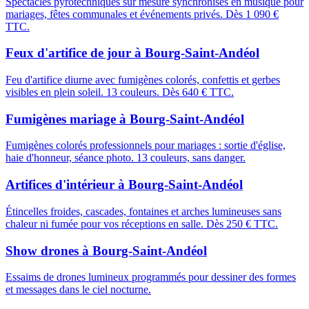
Spectacles pyrotechniques sur mesure synchronisés en musique pour
mariages, fêtes communales et événements privés. Dès 1 090 €
TTC.
Feux d'artifice de jour
à
Bourg-Saint-Andéol
Feu d'artifice diurne avec fumigènes colorés, confettis et gerbes
visibles en plein soleil. 13 couleurs. Dès 640 € TTC.
Fumigènes mariage
à
Bourg-Saint-Andéol
Fumigènes colorés professionnels pour mariages : sortie d'église,
haie d'honneur, séance photo. 13 couleurs, sans danger.
Artifices d'intérieur
à
Bourg-Saint-Andéol
Étincelles froides, cascades, fontaines et arches lumineuses sans
chaleur ni fumée pour vos réceptions en salle. Dès 250 € TTC.
Show drones
à
Bourg-Saint-Andéol
Essaims de drones lumineux programmés pour dessiner des formes
et messages dans le ciel nocturne.