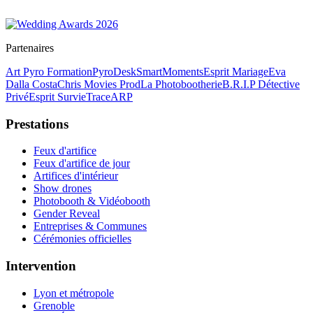
Partenaires
Art Pyro Formation
PyroDesk
SmartMoments
Esprit Mariage
Eva
Dalla Costa
Chris Movies Prod
La Photobootherie
B.R.I.P Détective
Privé
Esprit Survie
TraceARP
Prestations
Feux d'artifice
Feux d'artifice de jour
Artifices d'intérieur
Show drones
Photobooth & Vidéobooth
Gender Reveal
Entreprises & Communes
Cérémonies officielles
Intervention
Lyon et métropole
Grenoble