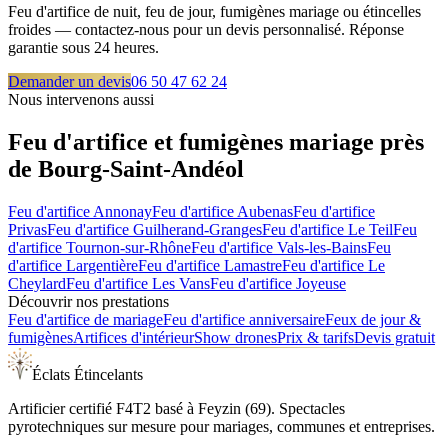
Feu d'artifice de nuit, feu de jour, fumigènes mariage ou étincelles
froides — contactez-nous pour un devis personnalisé. Réponse
garantie sous 24 heures.
Demander un devis
06 50 47 62 24
Nous intervenons aussi
Feu d'artifice et fumigènes mariage près
de
Bourg-Saint-Andéol
Feu d'artifice
Annonay
Feu d'artifice
Aubenas
Feu d'artifice
Privas
Feu d'artifice
Guilherand-Granges
Feu d'artifice
Le Teil
Feu
d'artifice
Tournon-sur-Rhône
Feu d'artifice
Vals-les-Bains
Feu
d'artifice
Largentière
Feu d'artifice
Lamastre
Feu d'artifice
Le
Cheylard
Feu d'artifice
Les Vans
Feu d'artifice
Joyeuse
Découvrir nos prestations
Feu d'artifice de mariage
Feu d'artifice anniversaire
Feux de jour &
fumigènes
Artifices d'intérieur
Show drones
Prix & tarifs
Devis gratuit
Éclats Étincelants
Artificier certifié F4T2 basé à Feyzin (69). Spectacles
pyrotechniques sur mesure pour mariages, communes et entreprises.