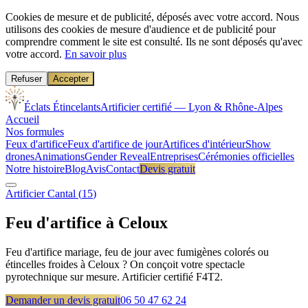
Cookies de mesure et de publicité, déposés avec votre accord.
Nous
utilisons des cookies de mesure d'audience et de publicité pour
comprendre comment le site est consulté. Ils ne sont déposés qu'avec
votre accord.
En savoir plus
Refuser
Accepter
Éclats Étincelants
Artificier certifié — Lyon & Rhône-Alpes
Accueil
Nos formules
Feux d'artifice
Feux d'artifice de jour
Artifices d'intérieur
Show
drones
Animations
Gender Reveal
Entreprises
Cérémonies officielles
Notre histoire
Blog
Avis
Contact
Devis gratuit
Artificier
Cantal
(
15
)
Feu d'artifice à
Celoux
Feu d'artifice mariage, feu de jour avec fumigènes colorés ou
étincelles froides à Celoux ? On conçoit votre spectacle
pyrotechnique sur mesure. Artificier certifié F4T2.
Demander un devis gratuit
06 50 47 62 24