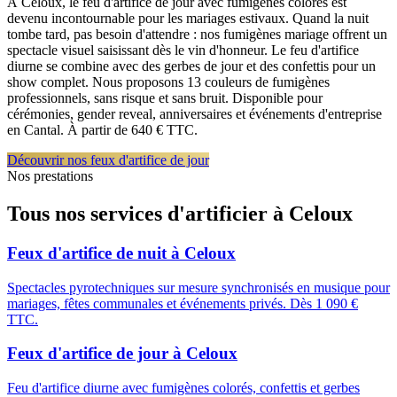
À Celoux, le feu d'artifice de jour avec fumigènes colorés est
devenu incontournable pour les mariages estivaux. Quand la nuit
tombe tard, pas besoin d'attendre : nos fumigènes mariage offrent un
spectacle visuel saisissant dès le vin d'honneur. Le feu d'artifice
diurne se combine avec des gerbes de jour et des confettis pour un
show complet. Nous proposons 13 couleurs de fumigènes
professionnels, sans risque et sans bruit. Disponible pour
cérémonies, gender reveal, anniversaires et événements d'entreprise
en Cantal. À partir de 640 € TTC.
Découvrir nos feux d'artifice de jour
Nos prestations
Tous nos services d'artificier à
Celoux
Feux d'artifice de nuit
à
Celoux
Spectacles pyrotechniques sur mesure synchronisés en musique pour
mariages, fêtes communales et événements privés. Dès 1 090 €
TTC.
Feux d'artifice de jour
à
Celoux
Feu d'artifice diurne avec fumigènes colorés, confettis et gerbes