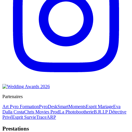
Partenaires
Art Pyro Formation
PyroDesk
SmartMoments
Esprit Mariage
Eva
Dalla Costa
Chris Movies Prod
La Photobootherie
B.R.I.P Détective
Privé
Esprit Survie
TraceARP
Prestations