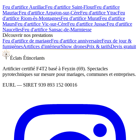
Feu d'artifice
Aurillac
Feu d'artifice
Saint-Flour
Feu d'artifice
Mauriac
Feu d'artifice
Arpajon-sur-Cère
Feu d'artifice
Ytrac
Feu
d'artifice
Riom-ès-Montagnes
Feu d'artifice
Murat
Feu d'artifice
Maurs
Feu d'artifice
Vic-sur-Cère
Feu d'artifice
Jussac
Feu d'artifice
Naucelles
Feu d'artifice
Sansac-de-Marmiesse
Découvrir nos prestations
Feu d'artifice de mariage
Feu d'artifice anniversaire
Feux de jour &
fumigènes
Artifices d'intérieur
Show drones
Prix & tarifs
Devis gratuit
Éclats Étincelants
Artificier certifié F4T2 basé à Feyzin (69). Spectacles
pyrotechniques sur mesure pour mariages, communes et entreprises.
EURL
— SIRET
939 893 152 00016