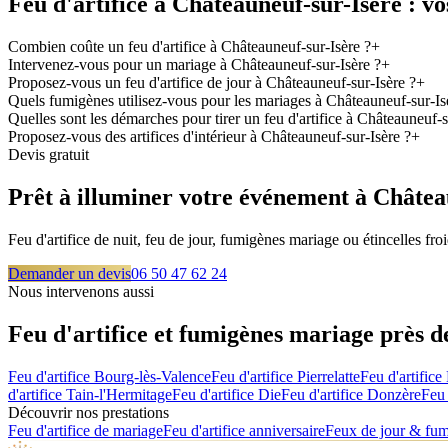
Feu d'artifice à
Châteauneuf-sur-Isère
: vo
Combien coûte un feu d'artifice à Châteauneuf-sur-Isère ?
+
Intervenez-vous pour un mariage à Châteauneuf-sur-Isère ?
+
Proposez-vous un feu d'artifice de jour à Châteauneuf-sur-Isère ?
+
Quels fumigènes utilisez-vous pour les mariages à Châteauneuf-sur-Is
Quelles sont les démarches pour tirer un feu d'artifice à Châteauneuf-s
Proposez-vous des artifices d'intérieur à Châteauneuf-sur-Isère ?
+
Devis gratuit
Prêt à illuminer votre événement à
Châtea
Feu d'artifice de nuit, feu de jour, fumigènes mariage ou étincelles f
Demander un devis
06 50 47 62 24
Nous intervenons aussi
Feu d'artifice et fumigènes mariage près 
Feu d'artifice
Bourg-lès-Valence
Feu d'artifice
Pierrelatte
Feu d'artifice
d'artifice
Tain-l'Hermitage
Feu d'artifice
Die
Feu d'artifice
Donzère
Feu 
Découvrir nos prestations
Feu d'artifice de mariage
Feu d'artifice anniversaire
Feux de jour & fu