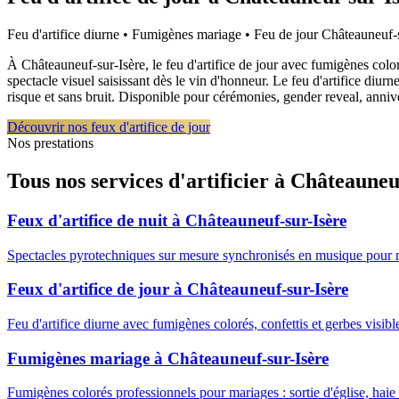
Feu d'artifice diurne • Fumigènes mariage • Feu de jour
Châteauneuf-s
À Châteauneuf-sur-Isère, le feu d'artifice de jour avec fumigènes col
spectacle visuel saisissant dès le vin d'honneur. Le feu d'artifice d
risque et sans bruit. Disponible pour cérémonies, gender reveal, anni
Découvrir nos feux d'artifice de jour
Nos prestations
Tous nos services d'artificier à
Châteauneuf
Feux d'artifice de nuit
à
Châteauneuf-sur-Isère
Spectacles pyrotechniques sur mesure synchronisés en musique pour 
Feux d'artifice de jour
à
Châteauneuf-sur-Isère
Feu d'artifice diurne avec fumigènes colorés, confettis et gerbes visib
Fumigènes mariage
à
Châteauneuf-sur-Isère
Fumigènes colorés professionnels pour mariages : sortie d'église, haie