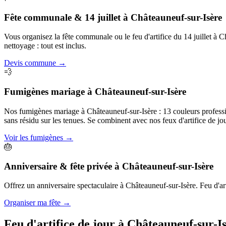
Fête communale & 14 juillet
à
Châteauneuf-sur-Isère
Vous organisez la fête communale ou le feu d'artifice du 14 juillet à
nettoyage : tout est inclus.
Devis commune
→
💨
Fumigènes mariage
à
Châteauneuf-sur-Isère
Nos fumigènes mariage à Châteauneuf-sur-Isère : 13 couleurs profession
sans résidu sur les tenues. Se combinent avec nos feux d'artifice de jou
Voir les fumigènes
→
🎂
Anniversaire & fête privée
à
Châteauneuf-sur-Isère
Offrez un anniversaire spectaculaire à Châteauneuf-sur-Isère. Feu d'arti
Organiser ma fête
→
Feu d'artifice de jour à
Châteauneuf-sur-I