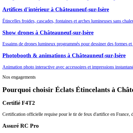
Artifices d'intérieur
à
Châteauneuf-sur-Isère
Étincelles froides, cascades, fontaines et arches lumineuses sans cha
Show drones
à
Châteauneuf-sur-Isère
Essaims de drones lumineux programmés pour dessiner des formes et m
Photobooth & animations
à
Châteauneuf-sur-Isère
Animation photo interactive avec accessoires et impressions instantanée
Nos engagements
Pourquoi choisir
Éclats Étincelants
à
Chât
Certifié F4T2
Certification officielle requise pour le tir de feux d'artifice en France
Assuré RC Pro