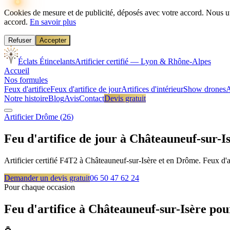
Cookies de mesure et de publicité, déposés avec votre accord.
Nous ut
accord.
En savoir plus
Refuser
Accepter
Éclats Étincelants
Artificier certifié — Lyon & Rhône-Alpes
Accueil
Nos formules
Feux d'artifice
Feux d'artifice de jour
Artifices d'intérieur
Show drones
A
Notre histoire
Blog
Avis
Contact
Devis gratuit
Artificier
Drôme
(
26
)
Feu d'artifice de jour à
Châteauneuf-sur-I
Artificier certifié F4T2 à Châteauneuf-sur-Isère et en Drôme. Feux d'a
Demander un devis gratuit
06 50 47 62 24
Pour chaque occasion
Feu d'artifice à
Châteauneuf-sur-Isère
pou