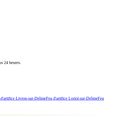
us 24 heures.
d'artifice
Livron-sur-Drôme
Feu d'artifice
Loriol-sur-Drôme
Feu