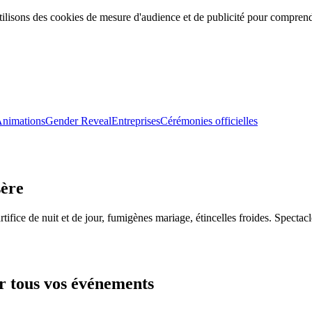
ilisons des cookies de mesure d'audience et de publicité pour comprendr
nimations
Gender Reveal
Entreprises
Cérémonies officielles
sère
rtifice de nuit et de jour, fumigènes mariage, étincelles froides. Spect
r tous vos événements