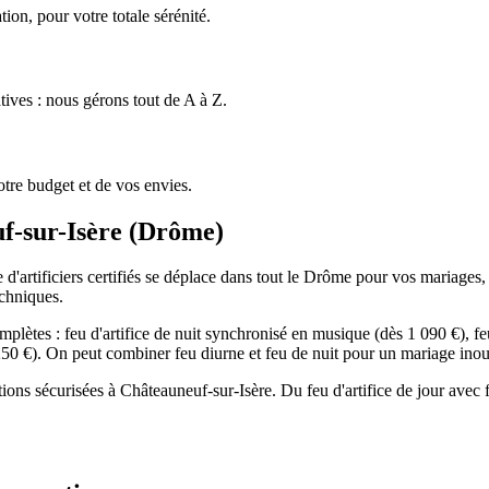
ion, pour votre totale sérénité.
tives : nous gérons tout de A à Z.
tre budget et de vos envies.
f-sur-Isère
(
Drôme
)
'artificiers certifiés se déplace dans tout le Drôme pour vos mariages, a
echniques.
lètes : feu d'artifice de nuit synchronisé en musique (dès 1 090 €), feu
s 250 €). On peut combiner feu diurne et feu de nuit pour un mariage inou
ations sécurisées à Châteauneuf-sur-Isère. Du feu d'artifice de jour av