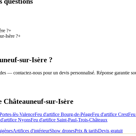
s questions
ère ?
+
ur-Isère ?
+
uneuf-sur-Isère
?
roides — contactez-nous pour un devis personnalisé. Réponse garantie so
de
Châteauneuf-sur-Isère
Portes-lès-Valence
Feu d'artifice
Bourg-de-Péage
Feu d'artifice
Crest
Feu 
d'artifice
Nyons
Feu d'artifice
Saint-Paul-Trois-Châteaux
migènes
Artifices d'intérieur
Show drones
Prix & tarifs
Devis gratuit