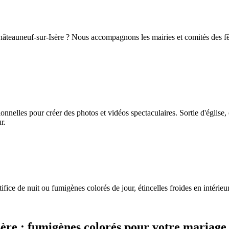
 Châteauneuf-sur-Isère ? Nous accompagnons les mairies et comités des f
nelles pour créer des photos et vidéos spectaculaires. Sortie d'église,
r.
fice de nuit ou fumigènes colorés de jour, étincelles froides en intérieu
sère
: fumigènes colorés pour votre mariage