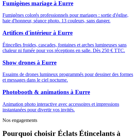
Fumigènes mariage
à
Eurre
Fumigènes colorés professionnels pour mariages : sortie d'église,
haie d'honneur, séance photo. 13 couleurs, sans danger.
Artifices d'intérieur
à
Eurre
Étincelles froides, cascades, fontaines et arches lumineuses sans
chaleur ni fumée pour vos réceptions en salle. Dès 250 € TTC.
Show drones
à
Eurre
Essaims de drones lumineux programmés pour dessiner des formes
et messages dans le ciel nocturne.
Photobooth & animations
à
Eurre
Animation photo interactive avec accessoires et impressions
instantanées pour divertir vos invités.
Nos engagements
Pourquoi choisir
Éclats Étincelants
à