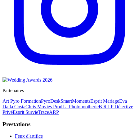
Partenaires
Art Pyro Formation
PyroDesk
SmartMoments
Esprit Mariage
Eva
Dalla Costa
Chris Movies Prod
La Photobootherie
B.R.I.P Détective
Privé
Esprit Survie
TraceARP
Prestations
Feux d'artifice