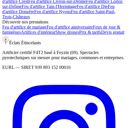
d'artifice
Crest
Feu d'artifice
Livron-sur-Drôme
Feu d'artifice
Loriol-
sur-Drôme
Feu d'artifice
Tain-l'Hermitage
Feu d'artifice
Die
Feu
d'artifice
Donzère
Feu d'artifice
Nyons
Feu d'artifice
Saint-Paul-
Trois-Châteaux
Découvrir nos prestations
Feu d'artifice de mariage
Feu d'artifice anniversaire
Feux de jour &
fumigènes
Artifices d'intérieur
Show drones
Prix & tarifs
Devis gratuit
Éclats Étincelants
Artificier certifié F4T2 basé à Feyzin (69). Spectacles
pyrotechniques sur mesure pour mariages, communes et entreprises.
EURL
— SIRET
939 893 152 00016