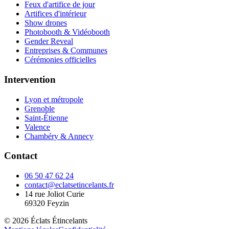
Feux d'artifice de jour
Artifices d'intérieur
Show drones
Photobooth & Vidéobooth
Gender Reveal
Entreprises & Communes
Cérémonies officielles
Intervention
Lyon et métropole
Grenoble
Saint-Étienne
Valence
Chambéry & Annecy
Contact
06 50 47 62 24
contact@eclatsetincelants.fr
14 rue Joliot Curie
69320
Feyzin
©
2026
Éclats Étincelants