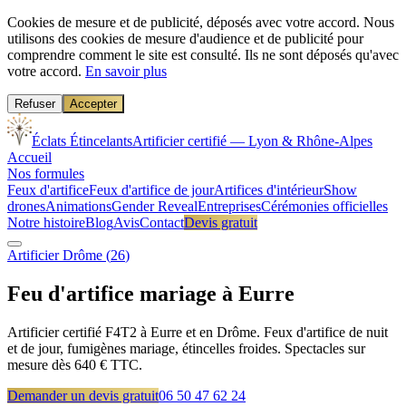
Cookies de mesure et de publicité, déposés avec votre accord.
Nous
utilisons des cookies de mesure d'audience et de publicité pour
comprendre comment le site est consulté. Ils ne sont déposés qu'avec
votre accord.
En savoir plus
Refuser
Accepter
Éclats Étincelants
Artificier certifié — Lyon & Rhône-Alpes
Accueil
Nos formules
Feux d'artifice
Feux d'artifice de jour
Artifices d'intérieur
Show
drones
Animations
Gender Reveal
Entreprises
Cérémonies officielles
Notre histoire
Blog
Avis
Contact
Devis gratuit
Artificier
Drôme
(
26
)
Feu d'artifice mariage à
Eurre
Artificier certifié F4T2 à Eurre et en Drôme. Feux d'artifice de nuit
et de jour, fumigènes mariage, étincelles froides. Spectacles sur
mesure dès 640 € TTC.
Demander un devis gratuit
06 50 47 62 24