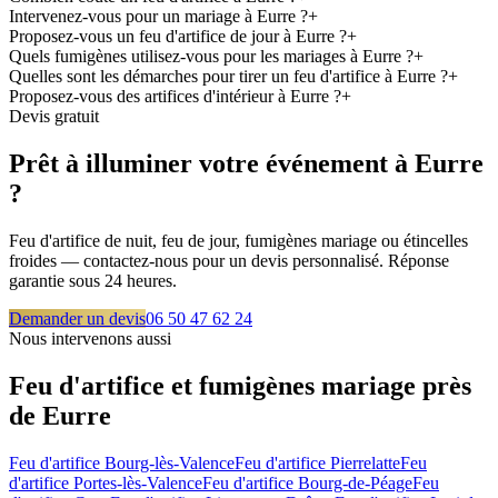
Intervenez-vous pour un mariage à Eurre ?
+
Proposez-vous un feu d'artifice de jour à Eurre ?
+
Quels fumigènes utilisez-vous pour les mariages à Eurre ?
+
Quelles sont les démarches pour tirer un feu d'artifice à Eurre ?
+
Proposez-vous des artifices d'intérieur à Eurre ?
+
Devis gratuit
Prêt à illuminer votre événement à
Eurre
?
Feu d'artifice de nuit, feu de jour, fumigènes mariage ou étincelles
froides — contactez-nous pour un devis personnalisé. Réponse
garantie sous 24 heures.
Demander un devis
06 50 47 62 24
Nous intervenons aussi
Feu d'artifice et fumigènes mariage près
de
Eurre
Feu d'artifice
Bourg-lès-Valence
Feu d'artifice
Pierrelatte
Feu
d'artifice
Portes-lès-Valence
Feu d'artifice
Bourg-de-Péage
Feu