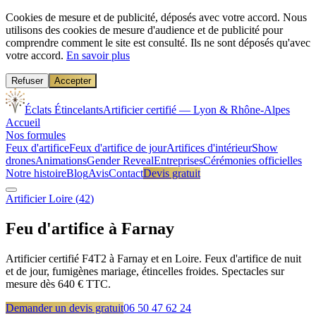
Cookies de mesure et de publicité, déposés avec votre accord.
Nous
utilisons des cookies de mesure d'audience et de publicité pour
comprendre comment le site est consulté. Ils ne sont déposés qu'avec
votre accord.
En savoir plus
Refuser
Accepter
Éclats Étincelants
Artificier certifié — Lyon & Rhône-Alpes
Accueil
Nos formules
Feux d'artifice
Feux d'artifice de jour
Artifices d'intérieur
Show
drones
Animations
Gender Reveal
Entreprises
Cérémonies officielles
Notre histoire
Blog
Avis
Contact
Devis gratuit
Artificier
Loire
(
42
)
Feu d'artifice à
Farnay
Artificier certifié F4T2 à Farnay et en Loire. Feux d'artifice de nuit
et de jour, fumigènes mariage, étincelles froides. Spectacles sur
mesure dès 640 € TTC.
Demander un devis gratuit
06 50 47 62 24