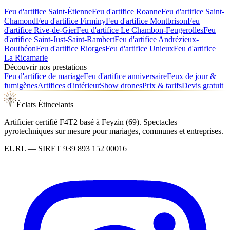
Feu d'artifice
Saint-Étienne
Feu d'artifice
Roanne
Feu d'artifice
Saint-
Chamond
Feu d'artifice
Firminy
Feu d'artifice
Montbrison
Feu
d'artifice
Rive-de-Gier
Feu d'artifice
Le Chambon-Feugerolles
Feu
d'artifice
Saint-Just-Saint-Rambert
Feu d'artifice
Andrézieux-
Bouthéon
Feu d'artifice
Riorges
Feu d'artifice
Unieux
Feu d'artifice
La Ricamarie
Découvrir nos prestations
Feu d'artifice de mariage
Feu d'artifice anniversaire
Feux de jour &
fumigènes
Artifices d'intérieur
Show drones
Prix & tarifs
Devis gratuit
Éclats Étincelants
Artificier certifié F4T2 basé à Feyzin (69). Spectacles
pyrotechniques sur mesure pour mariages, communes et entreprises.
EURL
— SIRET
939 893 152 00016