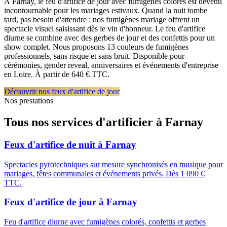
À Farnay, le feu d'artifice de jour avec fumigènes colorés est devenu
incontournable pour les mariages estivaux. Quand la nuit tombe
tard, pas besoin d'attendre : nos fumigènes mariage offrent un
spectacle visuel saisissant dès le vin d'honneur. Le feu d'artifice
diurne se combine avec des gerbes de jour et des confettis pour un
show complet. Nous proposons 13 couleurs de fumigènes
professionnels, sans risque et sans bruit. Disponible pour
cérémonies, gender reveal, anniversaires et événements d'entreprise
en Loire. À partir de 640 € TTC.
Découvrir nos feux d'artifice de jour
Nos prestations
Tous nos services d'artificier à
Farnay
Feux d'artifice de nuit
à
Farnay
Spectacles pyrotechniques sur mesure synchronisés en musique pour
mariages, fêtes communales et événements privés. Dès 1 090 €
TTC.
Feux d'artifice de jour
à
Farnay
Feu d'artifice diurne avec fumigènes colorés, confettis et gerbes