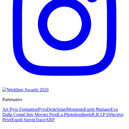
Partenaires
Art Pyro Formation
PyroDesk
SmartMoments
Esprit Mariage
Eva
Dalla Costa
Chris Movies Prod
La Photobootherie
B.R.I.P Détective
Privé
Esprit Survie
TraceARP