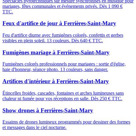
Spectacles pyrotechniques sur mesure synchronisés en musique pour
mariages, fêtes communales et événements privés. Dès 1 090 €
TTC.
Feux d'artifice de jour
à
Ferrières-Saint-Mary
Feu d'artifice diurne avec fumigènes colorés, confettis et gerbes
visibles en plein soleil. 13 couleurs. Dès 640 € TTC.
Fumigènes mariage
à
Ferrières-Saint-Mary
Fumigènes colorés professionnels pour mariages : sortie d'église,
haie d'honneur, séance photo. 13 couleurs, sans danger.
Artifices d'intérieur
à
Ferrières-Saint-Mary
Étincelles froides, cascades, fontaines et arches lumineuses sans
chaleur ni fumée pour vos réceptions en salle. Dès 250 € TTC.
Show drones
à
Ferrières-Saint-Mary
Essaims de drones lumineux programmés pour dessiner des formes
et messages dans le ciel nocturne.