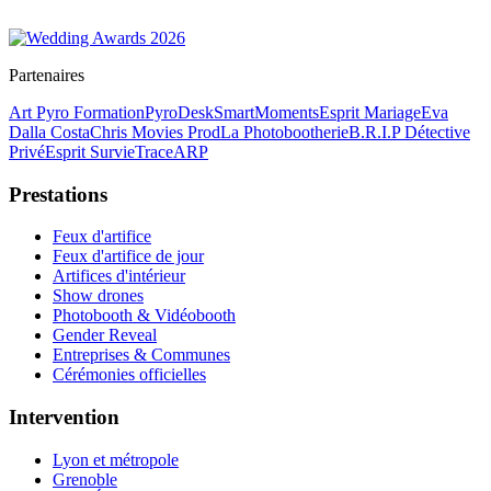
Partenaires
Art Pyro Formation
PyroDesk
SmartMoments
Esprit Mariage
Eva
Dalla Costa
Chris Movies Prod
La Photobootherie
B.R.I.P Détective
Privé
Esprit Survie
TraceARP
Prestations
Feux d'artifice
Feux d'artifice de jour
Artifices d'intérieur
Show drones
Photobooth & Vidéobooth
Gender Reveal
Entreprises & Communes
Cérémonies officielles
Intervention
Lyon et métropole
Grenoble