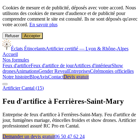
Cookies de mesure et de publicité, déposés avec votre accord.
Nous
utilisons des cookies de mesure d'audience et de publicité pour
comprendre comment le site est consulté. Ils ne sont déposés qu'avec
votre accord.
En savoir plus
Refuser
Accepter
Éclats Étincelants
Artificier certifié — Lyon & Rhône-Alpes
Accueil
Nos formules
Feux d'artifice
Feux d'artifice de jour
Artifices d'intérieur
Show
drones
Animations
Gender Reveal
Entreprises
Cérémonies officielles
Notre histoire
Blog
Avis
Contact
Devis gratuit
Artificier
Cantal
(
15
)
Feu d'artifice à
Ferrières-Saint-Mary
Entreprise de feux d'artifice à Ferrières-Saint-Mary. Feu d'artifice de
jour, fumigènes mariage, étincelles froides et show drones. Artificier
professionnel assuré RC Pro en Cantal.
Demander un devis gratuit
06 50 47 62 24