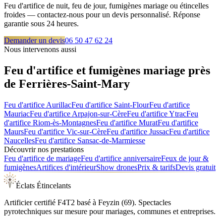
Feu d'artifice de nuit, feu de jour, fumigènes mariage ou étincelles
froides — contactez-nous pour un devis personnalisé. Réponse
garantie sous 24 heures.
Demander un devis
06 50 47 62 24
Nous intervenons aussi
Feu d'artifice et fumigènes mariage près
de
Ferrières-Saint-Mary
Feu d'artifice
Aurillac
Feu d'artifice
Saint-Flour
Feu d'artifice
Mauriac
Feu d'artifice
Arpajon-sur-Cère
Feu d'artifice
Ytrac
Feu
d'artifice
Riom-ès-Montagnes
Feu d'artifice
Murat
Feu d'artifice
Maurs
Feu d'artifice
Vic-sur-Cère
Feu d'artifice
Jussac
Feu d'artifice
Naucelles
Feu d'artifice
Sansac-de-Marmiesse
Découvrir nos prestations
Feu d'artifice de mariage
Feu d'artifice anniversaire
Feux de jour &
fumigènes
Artifices d'intérieur
Show drones
Prix & tarifs
Devis gratuit
Éclats Étincelants
Artificier certifié F4T2 basé à Feyzin (69). Spectacles
pyrotechniques sur mesure pour mariages, communes et entreprises.